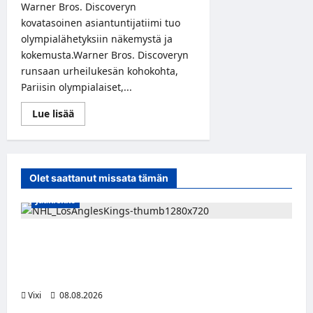
kiekkoon
Warner Bros. Discoveryn
kovatasoinen asiantuntijatiimi tuo
olympialähetyksiin näkemystä ja
kokemusta.Warner Bros. Discoveryn
runsaan urheilukesän kohokohta,
Pariisin olympialaiset,...
Read
Lue lisää
more
about
Jani
Sievinen,
Oona
Tolppanen
Olet saattanut missata tämän
ja
Shawn
Jääkiekko
Huff
Warner
Bros.
Discoveryn
Anže Kopitar saa kuninkaallisen
Pariisin
2024
kunnianosoituksen – numero 11 kattoon ja
olympialaisten
tekijätiimiin
patsas areenan eteen
Vixi
08.08.2026