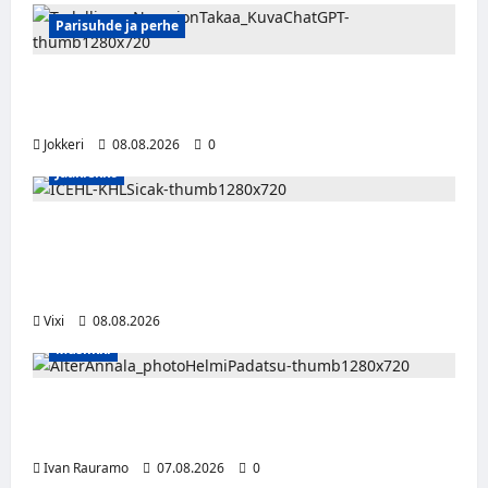
Parisuhde ja perhe
Viisi merkkiä, että kumppani ei ehkä ole
täysin rehellinen
Jokkeri
08.08.2026
0
Jääkiekko
Suomalaislaituri Toivo Laaksonen jatkaa
uraansa Kroatiassa – KHL Sisak nappasi
tehokkaan hyökkääjän
Vixi
08.08.2026
Musiikki
Alter Annala julkaisi Kultapoika-singlen –
Alert!-albumi ilmestyy elokuussa
Ivan Rauramo
07.08.2026
0