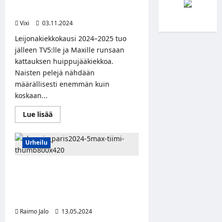
Discoverylla ennennäkemätön
satsaus naisten EHT-kiekkoon
Vixi
03.11.2024
Leijonakiekkokausi 2024–2025 tuo
jälleen TV5:lle ja Maxille runsaan
kattauksen huippujääkiekkoa.
Naisten pelejä nähdään
määrällisesti enemmän kuin
koskaan...
Read
Lue lisää
more
about
Leijonakausi
starttaa
Urheilu
toden
teolla
marraskuussa
Jani Sievinen, Oona Tolppanen ja
–
Warner
Shawn Huff Warner Bros.
Bros.
Discoveryn Pariisin 2024
Discoverylla
ennennäkemätön
olympialaisten tekijätiimiin
satsaus
naisten
Raimo Jalo
13.05.2024
EHT-