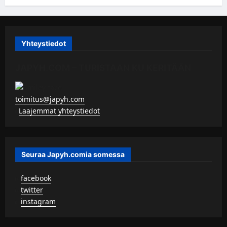
Yhteystiedot
JAPYH.COM – TURISTAAN KU KERITÄÄN
toimitus@japyh.com
▹
Laajemmat yhteystiedot
Seuraa Japyh.comia somessa
▹
facebook
▹
twitter
▹
instagram