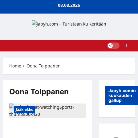
Skip
08.08.2026
to
content
Home
Oona Tolppanen
Oona Tolppanen
Japyh.comin
kuukauden
gallup
Jääkiekko
Leijonakausi starttaa toden teolla
marraskuussa – Warner Bros.