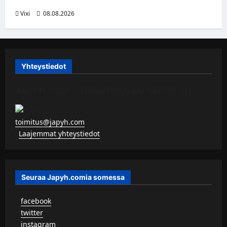
Vixi
08.08.2026
Yhteystiedot
JAPYH.COM – TURISTAAN KU KERITÄÄN
toimitus@japyh.com
▹
Laajemmat yhteystiedot
Seuraa Japyh.comia somessa
▹
facebook
▹
twitter
▹
instagram