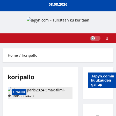
Skip
08.08.2026
to
content
Home
koripallo
koripallo
Japyh.comin
kuukauden
gallup
Urheilu
Jani Sievinen, Oona Tolppanen ja
Shawn Huff Warner Bros.