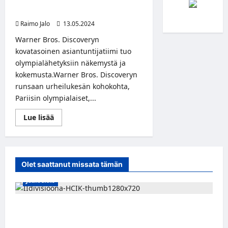
Discoveryn Pariisin 2024
olympialaisten tekijätiimiin
Raimo Jalo
13.05.2024
Warner Bros. Discoveryn
kovatasoinen asiantuntijatiimi tuo
olympialähetyksiin näkemystä ja
kokemusta.Warner Bros. Discoveryn
runsaan urheilukesän kohokohta,
Pariisin olympialaiset,...
Read
Lue lisää
more
about
Jani
Sievinen,
Oona
Tolppanen
Olet saattanut missata tämän
ja
Shawn
Jääkiekko
Huff
Warner
Bros.
Discoveryn
Miikka Ranki jatkaa HCIK:ssa – puolustajalle
Pariisin
2024
kolmas kausi Kaarinassa
olympialaisten