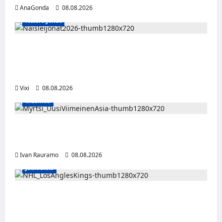
tekijätiimiin
AnaGonda
08.08.2026
Naisleijonat
Naisleijonat Sveitsin WEHT-turnaukseen
tällä joukkueella – ottelut näkyvät HBO
Maxilla ja TV5:llä
Vixi
08.08.2026
Musiikki
Myrtsi sanoo uudella singlellään viimeisen
sanan – matka kohti debyyttialbumia jatkuu
Ivan Rauramo
08.08.2026
Jääkiekko
Anže Kopitar saa kuninkaallisen
kunnianosoituksen – numero 11 kattoon ja
patsas areenan eteen