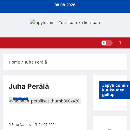
Skip
08.08.2026
to
content
Home
Juha Perälä
Juha Perälä
Japyh.comin
kuukauden
gallup
Viihde
Petolliset – Uusi kausi alkaa
elokuussa!
Felix Natalis
24.07.2024