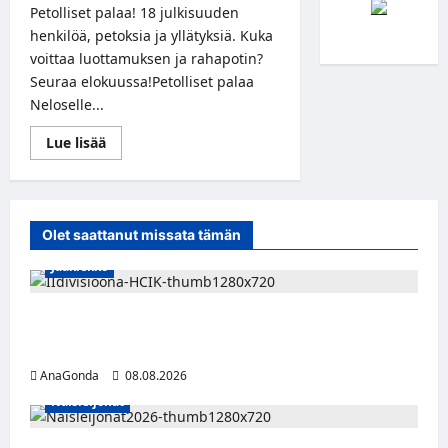
Petolliset palaa! 18 julkisuuden
henkilöä, petoksia ja yllätyksiä. Kuka
voittaa luottamuksen ja rahapotin?
Seuraa elokuussa!Petolliset palaa
Neloselle...
Read
Lue lisää
more
about
Petolliset
–
Uusi
kausi
Olet saattanut missata tämän
alkaa
elokuussa!
Jääkiekko
Miikka Ranki jatkaa HCIK:ssa – puolustajalle
kolmas kausi Kaarinassa
AnaGonda
08.08.2026
Naisleijonat