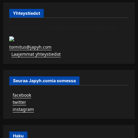
Yhteystiedot
JAPYH.COM – TURISTAAN KU KERITÄÄN
toimitus@japyh.com
▹
Laajemmat yhteystiedot
Seuraa Japyh.comia somessa
▹
facebook
▹
twitter
▹
instagram
Haku