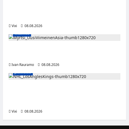
Naisleijonat Sveitsin WEHT-turnaukseen
tällä joukkueella – ottelut näkyvät HBO
Maxilla ja TV5:llä
Vixi
08.08.2026
Musiikki
Myrtsi sanoo uudella singlellään viimeisen
sanan – matka kohti debyyttialbumia jatkuu
Ivan Rauramo
08.08.2026
Jääkiekko
Anže Kopitar saa kuninkaallisen
kunnianosoituksen – numero 11 kattoon ja
patsas areenan eteen
Vixi
08.08.2026