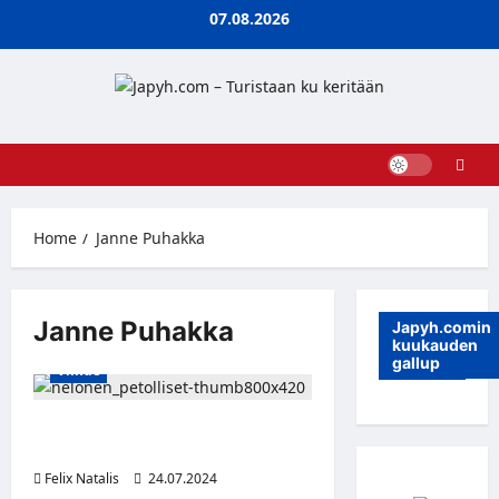
Skip
07.08.2026
to
content
Home
Janne Puhakka
Janne Puhakka
Japyh.comin
kuukauden
gallup
Viihde
Petolliset – Uusi kausi alkaa
elokuussa!
Felix Natalis
24.07.2024