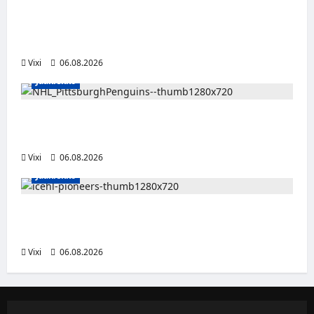
Alex Lintuniemi vahvistaa Jukurien
puolustusta – kokenut puolustaja palaa
Liigaan
Vixi
06.08.2026
Jääkiekko
Ville Koivuselle jättisopimus Pittsburghiin –
kahdeksan vuotta ja 32 miljoonaa dollaria
Vixi
06.08.2026
Jääkiekko
Jesse Seppälä siirtyy Itävaltaan – Pioneers
Vorarlbergin suomalaisryhmä kasvaa
Vixi
06.08.2026