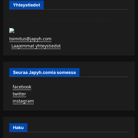
Yhteystiedot
JAPYH.COM – TURISTAAN KU KERITÄÄN
toimitus@japyh.com
▹
Laajemmat yhteystiedot
Seuraa Japyh.comia somessa
▹
facebook
▹
twitter
▹
instagram
Haku