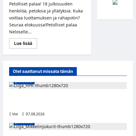
Petolliset palaa! 18 julkisuuden
henkilöä, petoksia ja yllätyksiä. Kuka
voittaa luottamuksen ja rahapotin?
Seuraa elokuussa!Petolliset palaa
Neloselle...
Read
Lue lisää
more
about
Petolliset
–
Uusi
kausi
Olet saattanut missata tämän
alkaa
elokuussa!
Jääkiekko
Viljami Jokirinne jatkaa HPK:ssa kevääseen
2028
Vixi
07.08.2026
Jääkiekko