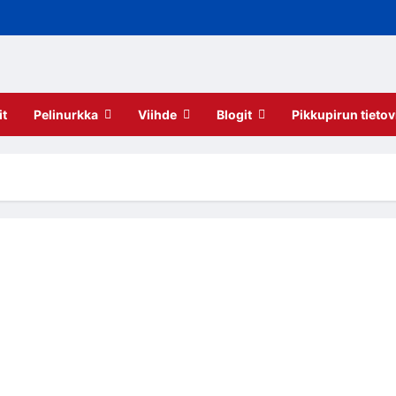
it
Pelinurkka
Viihde
Blogit
Pikkupirun tietov