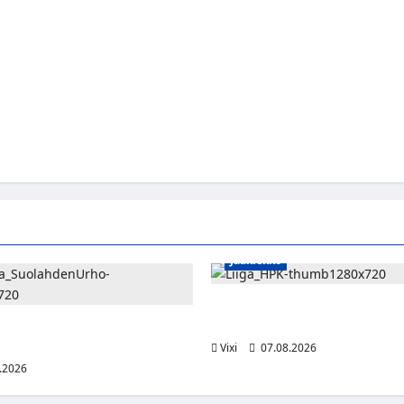
Jääkiekko
Viljami Jokirinne jatkaa HPK:s
2028
shyökkääjä Martti Mäkinen
lahden Urhoon
Vixi
07.08.2026
.2026