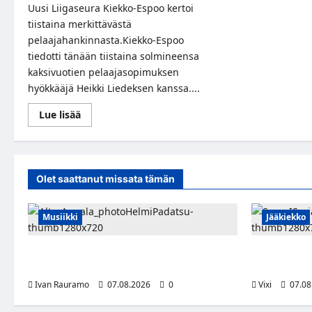
Uusi Liigaseura Kiekko-Espoo kertoi
tiistaina merkittävästä
pelaajahankinnasta.Kiekko-Espoo
tiedotti tänään tiistaina solmineensa
kaksivuotien pelaajasopimuksen
hyökkääjä Heikki Liedeksen kanssa....
Read
Lue lisää
more
about
Tapparan
Suomen
mestari
Heikki
Olet saattanut missata tämän
Liedes
Kiekko-
Espooseen
Musiikki
Jääkiekko
Alter Annala julkaisi Kultapoika-singlen –
FPS:n kesku
Alert!-albumi ilmestyy elokuussa
siirtyy Suo
Ivan Rauramo
07.08.2026
0
Vixi
07.08