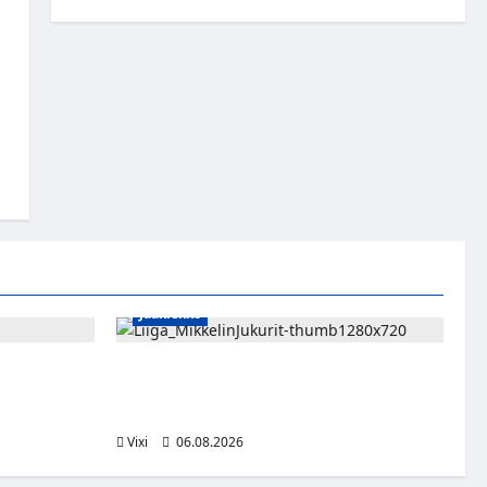
Jääkiekko
sa kevääseen
Alex Lintuniemi vahvistaa Jukurien
puolustusta – kokenut puolustaja palaa
Liigaan
Vixi
06.08.2026