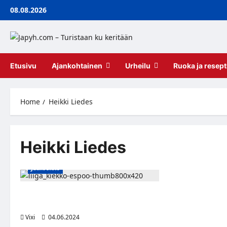
Skip
08.08.2026
to
content
Etusivu
Ajankohtainen
Urheilu
Ruoka ja resept
Home
Heikki Liedes
Heikki Liedes
Jääkiekko
Tapparan Suomen mestari Heikki Liedes
Kiekko-Espooseen
Vixi
04.06.2024