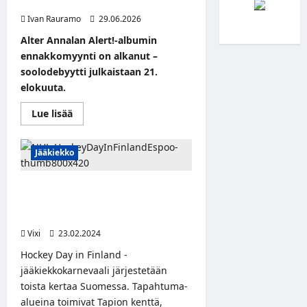
soololevyn ennakkomyynti alkaa!
Ivan Rauramo
29.06.2026
Alter Annalan Alert!-albumin
ennakkomyynti on alkanut –
soolodebyytti julkaistaan 21.
elokuuta.
Read
Lue lisää
more
about
Alter
Annalan
Jääkiekko
ensimmäisen
soololevyn
ennakkomyynti
Hockey Day in Finland -
alkaa!
jääkiekkokarnevaali saapuu
Tapiolaan maaliskuussa
Vixi
23.02.2024
Hockey Day in Finland -
jääkiekkokarnevaali järjestetään
toista kertaa Suomessa. Tapahtuma-
alueina toimivat Tapion kenttä,