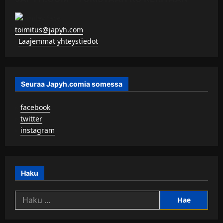
toimitus@japyh.com
▹
Laajemmat yhteystiedot
Seuraa Japyh.comia somessa
▹
facebook
▹
twitter
▹
instagram
Haku
Haku: