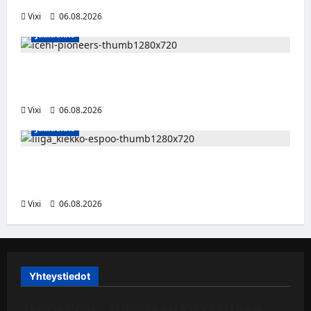
Vixi
06.08.2026
Jääkiekko
Jesse Seppälä siirtyy Itävaltaan – Pioneers
Vorarlbergin suomalaisryhmä kasvaa
Vixi
06.08.2026
Jääkiekko
Ruotsalaishyökkääjä Linus Öberg siirtyy
Kiekko-Espooseen
Vixi
06.08.2026
Yhteystiedot
JAPYH.COM – TURISTAAN KU KERITÄÄN