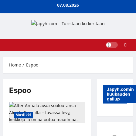
Skip
07.08.2026
to
content
Home
Espoo
Espoo
Japyh.comin
kuukauden
gallup
Musiikki
Alter Annalan ensimmäisen