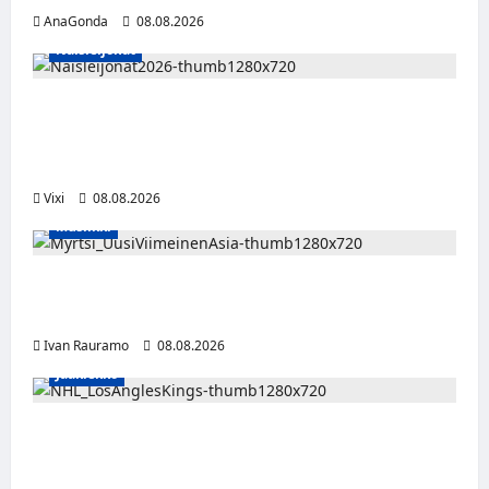
AnaGonda
08.08.2026
Naisleijonat
Naisleijonat Sveitsin WEHT-turnaukseen
tällä joukkueella – ottelut näkyvät HBO
Maxilla ja TV5:llä
Vixi
08.08.2026
Musiikki
Myrtsi sanoo uudella singlellään viimeisen
sanan – matka kohti debyyttialbumia jatkuu
Ivan Rauramo
08.08.2026
Jääkiekko
Anže Kopitar saa kuninkaallisen
kunnianosoituksen – numero 11 kattoon ja