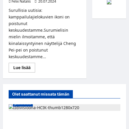
Felix Natalis
20.07.2024
Surullisia uutisia:
kamppailulajielokuvien ikoni on
poistunut
keskuudestamme.Surumielisin
mielin ilmoitamme, että
kiinalaissyntyinen näyttelijä Cheng
Pei-pei on poistunut
keskuudestamme...
Read
Lue lisää
more
about
Kamppailulajielokuvien
edelläkävijä
Cheng
Pei-
Olet saattanut missata tämän
pei
on
Jääkiekko
kuollut
Miikka Ranki jatkaa HCIK:ssa – puolustajalle
kolmas kausi Kaarinassa