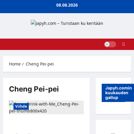
Skip
08.08.2026
to
content
Home
Cheng Pei-pei
Cheng Pei-pei
Japyh.comin
kuukauden
gallup
Viihde
Kamppailulajielokuvien edelläkävijä
Cheng Pei-pei on kuollut