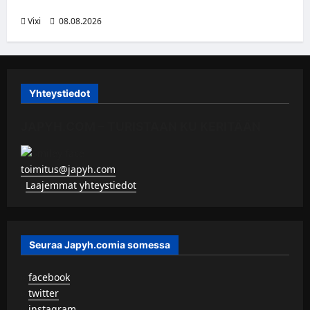
patsas areenan eteen
Vixi
08.08.2026
Yhteystiedot
JAPYH.COM – TURISTAAN KU KERITÄÄN
toimitus@japyh.com
▹
Laajemmat yhteystiedot
Seuraa Japyh.comia somessa
▹
facebook
▹
twitter
▹
instagram