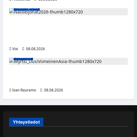
Naisleijonat
Naisleijonat Sveitsin WEHT-turnaukseen
tällä joukkueella – ottelut näkyvät HBO
Maxilla ja TV5:llä
Vixi
08.08.2026
Musiikki
Myrtsi sanoo uudella singlellään viimeisen
sanan – matka kohti debyyttialbumia jatkuu
Ivan Rauramo
08.08.2026
Yhteystiedot
JAPYH.COM – TURISTAAN KU KERITÄÄN