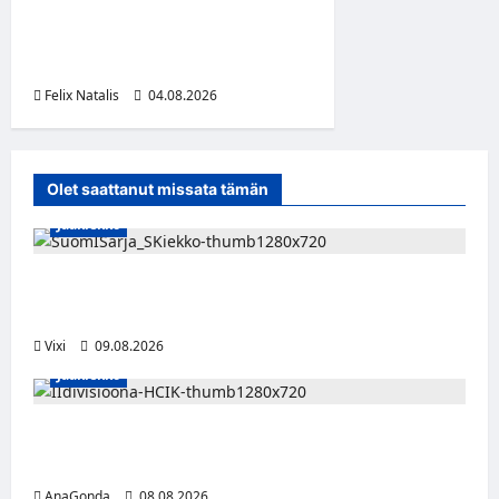
Jeopardy! Suomen 4. kausi
alkaa TV5:llä ja HBO Maxilla
1. syyskuuta
Felix Natalis
04.08.2026
0
Olet saattanut missata tämän
Jääkiekko
Leevi Kinnunen vahvistaa S-Kiekkoa –
hyökkääjä siirtyy Seinäjoelle Laser HT:stä
Vixi
09.08.2026
Jääkiekko
Miikka Ranki jatkaa HCIK:ssa – puolustajalle
kolmas kausi Kaarinassa
AnaGonda
08.08.2026