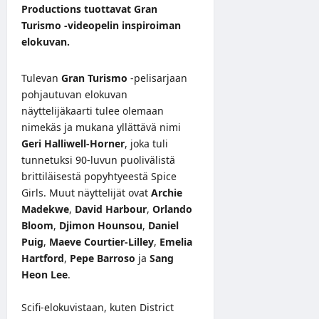
Productions tuottavat Gran
Turismo -videopelin inspiroiman
elokuvan.
Tulevan
Gran Turismo
-pelisarjaan
pohjautuvan elokuvan
näyttelijäkaarti tulee olemaan
nimekäs ja mukana yllättävä nimi
Geri Halliwell-Horner
, joka tuli
tunnetuksi 90-luvun puolivälistä
brittiläisestä popyhtyeestä Spice
Girls. Muut näyttelijät ovat
Archie
Madekwe
,
David Harbour
,
Orlando
Bloom
,
Djimon Hounsou
,
Daniel
Puig
,
Maeve Courtier-Lilley
,
Emelia
Hartford
,
Pepe Barroso
ja
Sang
Heon Lee
.
Scifi-elokuvistaan, kuten District