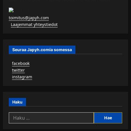
toimitus@japyh.com
▹
Laajemmat yhteystiedot
Seuraa Japyh.comia somessa
▹
facebook
▹
twitter
▹
instagram
Haku
Haku: