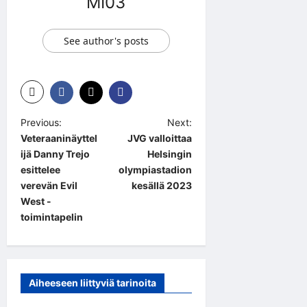
MI03
See author's posts
P
Previous:
Next:
Veteraaninäyttel
JVG valloittaa
o
ijä Danny Trejo
Helsingin
s
esittelee
olympiastadion
t
verevän Evil
kesällä 2023
West -
n
toimintapelin
a
v
i
Aiheeseen liittyviä tarinoita
g