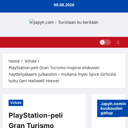
Skip
09.08.2026
to
content
Home
Viihde
PlayStation-peli Gran Turismo inspiroi elokuvan
näyttelijäkaarti julkaistiin – mukana myös Spice Girlsistä
tuttu Geri Halliwell-Horner
Viihde
Japyh.comin
kuukauden
gallup
PlayStation-peli
Gran Turismo