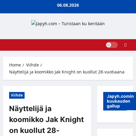
Skip
06.08.2026
to
content
Home
Viihde
Näyttelijä ja koomikko Jak Knight on kuollut 28-vuotiaana
Viihde
Japyh.comin
kuukauden
gallup
Näyttelijä ja
koomikko Jak Knight
on kuollut 28-