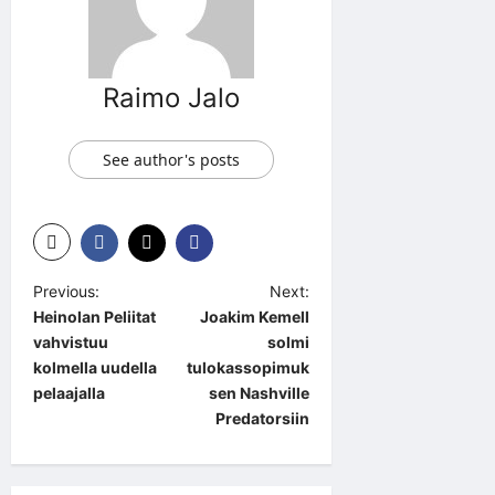
Raimo Jalo
See author's posts
P
Previous:
Next:
Heinolan Peliitat
Joakim Kemell
o
vahvistuu
solmi
s
kolmella uudella
tulokassopimuk
t
pelaajalla
sen Nashville
Predatorsiin
n
a