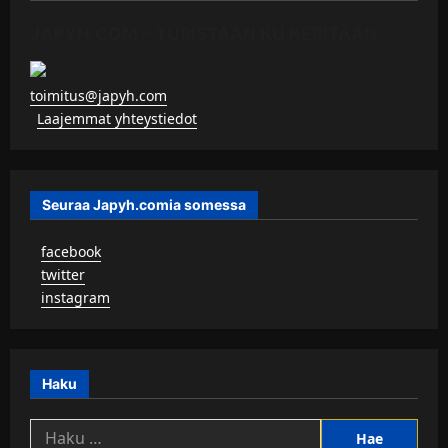
JAPYH.COM – TURISTAAN KU KERITÄÄN
toimitus@japyh.com
▹
Laajemmat yhteystiedot
Seuraa Japyh.comia somessa
▹
facebook
▹
twitter
▹
instagram
Haku
Haku: