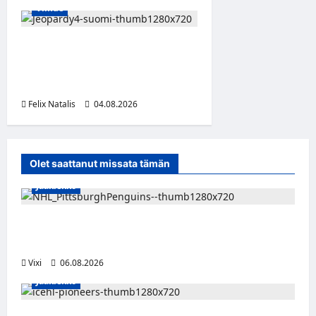
Viihde
Jeopardy! Suomen 4. kausi
alkaa TV5:llä ja HBO Maxilla
1. syyskuuta
Felix Natalis
04.08.2026
0
Olet saattanut missata tämän
Jääkiekko
Ville Koivuselle jättisopimus Pittsburghiin –
kahdeksan vuotta ja 32 miljoonaa dollaria
Vixi
06.08.2026
Jääkiekko