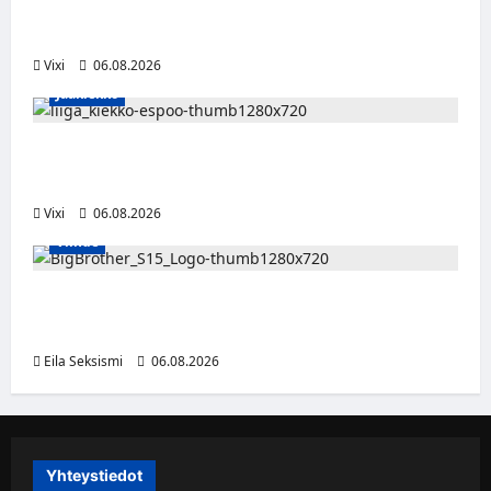
Jesse Seppälä siirtyy Itävaltaan – Pioneers
Vorarlbergin suomalaisryhmä kasvaa
Vixi
06.08.2026
Jääkiekko
Ruotsalaishyökkääjä Linus Öberg siirtyy
Kiekko-Espooseen
Vixi
06.08.2026
Viihde
Big Brother Suomi palaa MTV3:lle – luvassa
24/7-livestream ja suorat häätölähetykset
Eila Seksismi
06.08.2026
Yhteystiedot