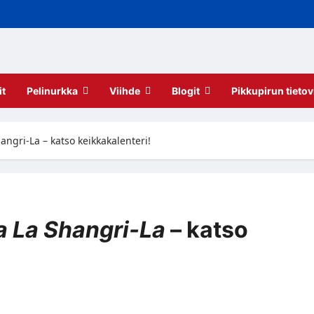
it
Pelinurkka
Viihde
Blogit
Pikkupirun tietov
angri-La – katso keikkakalenteri!
a La Shangri-La
– katso