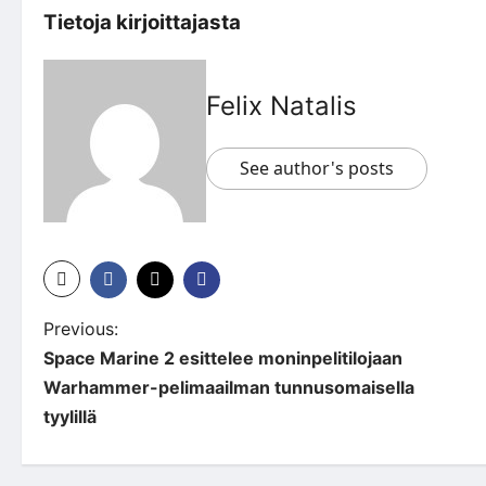
Tietoja kirjoittajasta
Felix Natalis
See author's posts
P
Previous:
Space Marine 2 esittelee moninpelitilojaan
o
Warhammer-pelimaailman tunnusomaisella
s
tyylillä
t