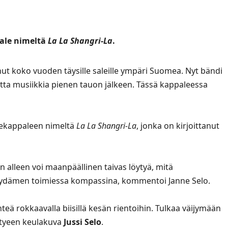
pale nimeltä
La La Shangri-La
.
ut koko vuoden täysille saleille ympäri Suomea. Nyt bändi
uutta musiikkia pienen tauon jälkeen. Tässä kappaleessa
glekappaleen nimeltä
La La Shangri-La
, jonka on kirjoittanut
 alleen voi maanpäällinen taivas löytyä, mitä
 sydämen toimiessa kompassina, kommentoi Janne Selo.
teä rokkaavalla biisillä kesän rientoihin. Tulkaa väijymään
yhtyeen keulakuva
Jussi Selo
.