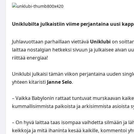
Uniklubilta julkaistiin viime perjantaina uusi kap
Juhlavuottaan parhaillaan viettävä
Uniklubi
on soittan
laittaa nostalgian hetkeksi sivuun ja julkaisee aivan 
riittää energiaa!
Uniklubi julkaisi tämän viikon perjantaina uuden sin
yhteen kitaristi
Janne Selo
.
– Vaikka Babylonin rattaat tuntuvat murskaavan kaiken
kummallisimmista paikoista ja arkisimmista asioista
– On hyvä laittaa taas isompaa vaihdetta silmään ja läh
keikkoja ja mitä ihaninta kesää kaikille, kommentoi 