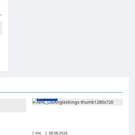
Jääkiekko
Anže Kopitar saa kuninkaallisen
kunnianosoituksen – numero 11 kattoon ja
än viimeisen
patsas areenan eteen
bumia jatkuu
Vixi
08.08.2026