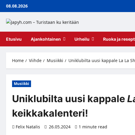
Skip
08.08.2026
to
content
Etusivu
Ajankohtainen
Urheilu
Ruoka ja resept
Home
Viihde
Musiikki
Uniklubilta uusi kappale La La Sh
Musiikki
Uniklubilta uusi kappale
L
keikkakalenteri!
Felix Natalis
26.05.2024
1 minute read