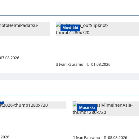
Musiikki
kaisi Kultapoika-singlen
Slipknot erotti pitkäaikaisen jäsenensä
ilmestyy elokuussa
Sid Wilsonin – lähdön syy on hämärän
peitossa
07.08.2026
0
Ivan Rauramo
01.08.2026
at
Musiikki
t Sveitsin WEHT-turnaukseen
ella – ottelut näkyvät HBO
Myrtsi sanoo uudella singlellä
5:llä
sanan – matka kohti debyyttial
.2026
Ivan Rauramo
08.08.2026