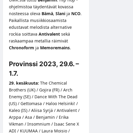
ohjelmistoa täydentävät kovassa
nosteessa oleva
Bämä
,
Slani
ja
NCO
.
Paikallista musiikkiosaamista
edustavat melodista alternative
rockia soittava
Antivalent
sekä
raskaampaa metallia räimivät
Chronoform
ja
Memoremains
.
Provinssi 2023, 29.6. –
1.7.
29. kesäkuuta:
The Chemical
Brothers (UK) / Gojira (FR) / Arch
Enemy (SE) / Dance With The Dead
(US) / Gettomasa / Haloo Helsinki! /
Kaleo (IS) / Aliisa Syrjä / Antivalent /
Arppa / Asa / Benjamin / Erika
Vikman / Insomnium / Isaac Sene X
ADI / KUUMAA / Laura Moisio /