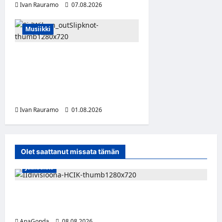
Ivan Rauramo
07.08.2026
0
Musiikki
Slipknot erotti pitkäaikaisen
jäsenensä Sid Wilsonin –
lähdön syy on hämärän
peitossa
Ivan Rauramo
01.08.2026
Olet saattanut missata tämän
Jääkiekko
Miikka Ranki jatkaa HCIK:ssa – puolustajalle
kolmas kausi Kaarinassa
AnaGonda
08.08.2026