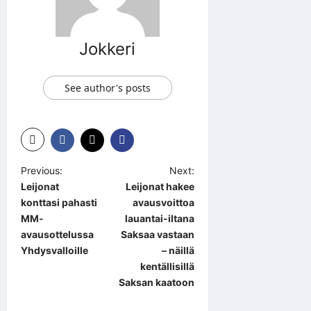
Jokkeri
See author's posts
P
Previous:
Next:
Leijonat
Leijonat hakee
o
konttasi pahasti
avausvoittoa
s
MM-
lauantai-iltana
t
avausottelussa
Saksaa vastaan
Yhdysvalloille
– näillä
n
kentällisillä
a
Saksan kaatoon
v