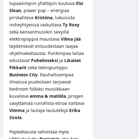
lupaavimpiin yllättäjiin kuuluva
Elsi
Sloan
, power pop – energiaa
pirskahteva
Kristiina
, lukuisista
indieyhtyeissä vaikuttava
Ty Roxy
sekä kansanmusiikin sävyillä
elektropoppia maustava
Vilma Jää
täydentävät entuudestaan laajaa
ohjelmakattausta. Punkimpaa laitaa
edustavat
Puhelinseksi
ja
Likaiset
Pikkarit
sekä teknopumppu
Business City
. Rauhallisempaa
ilmaisua puolestaan tarjoavat
bedroom folkiksi musiikkiaan
kuvaileva
emma & matilda
, progen
sävyttämää runollista etnoa soittava
Vimma
ja laulaja-laulutekijä
Erika
Sirola
.
Popkattausta vahvistaa myös
UMK:sta tuttu
Benjamin
. Hip hop -