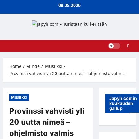
Skip
08.08.2026
to
content
Home
Viihde
Musiikki
Provinssi vahvisti yli 20 uutta nimeä – ohjelmisto valmis
Musiikki
Japyh.comin
kuukauden
gallup
Provinssi vahvisti yli
20 uutta nimeä –
ohjelmisto valmis