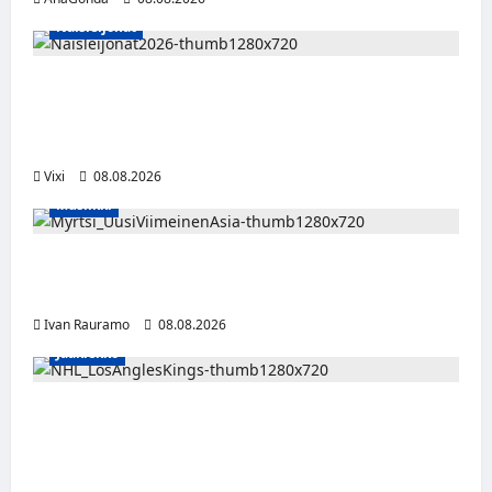
Naisleijonat
Naisleijonat Sveitsin WEHT-turnaukseen
tällä joukkueella – ottelut näkyvät HBO
Maxilla ja TV5:llä
Vixi
08.08.2026
Musiikki
Myrtsi sanoo uudella singlellään viimeisen
sanan – matka kohti debyyttialbumia jatkuu
Ivan Rauramo
08.08.2026
Jääkiekko
Anže Kopitar saa kuninkaallisen
kunnianosoituksen – numero 11 kattoon ja
patsas areenan eteen