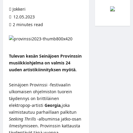
Jokkeri
12.05.2023
2 minutes read
Tulevan kesän Seinäjoen Provinssin
musiikkiohjelma on valmis 24
uuden artistikiinnityksen myötä.
Seinäjoen Provinssi -festivaalin
ulkomaisen ohjelmiston tuorein
täydennys on brittiläinen
elektropop-artisti
Georgia
,joka
valmistautuu parhaillaan palkitun
Seeking Thrills
-albuminsa jatko-osan
ilmestymiseen. Provinssin kattausta
täydentävät tänä vuonna