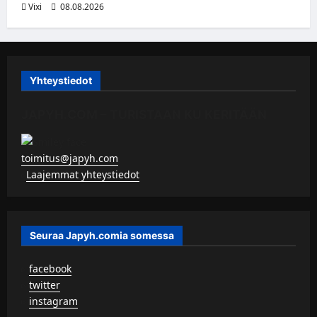
Vixi
08.08.2026
Yhteystiedot
JAPYH.COM – TURISTAAN KU KERITÄÄN
toimitus@japyh.com
▹
Laajemmat yhteystiedot
Seuraa Japyh.comia somessa
▹
facebook
▹
twitter
▹
instagram