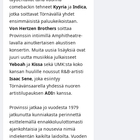
comebackin tehneet
Kyyria
ja
Indica
,
jotka soittavat Törnävällä yhdet
ensimmäisistä paluukeikoistaan.
Von Hertzen Brothers
soittaa
Provinssin intiimillä Amphitheatre-
lavalla ainutkertaisen akustisen
konsertin. Muita uusia lisäyksiä ovat
juuri uutta musiikkia julkaisseet
Yeboah
ja
Kissa
sekä UMK:sta koko
kansan huulille noussut R&B-artisti
Isaac Sene
, joka esiintyy
Törnävänsaarella yhdessä nuoren
artistilupauksen
ADI
n kanssa.
Provinssi jatkaa jo vuodesta 1979
jatkunutta kunniakasta perinnettä
esittelemällä ennakkoluulottomasti
ajankohtaisia ja nousevia nimiä
indiekentän kaikilta laidoilta. Vuoden