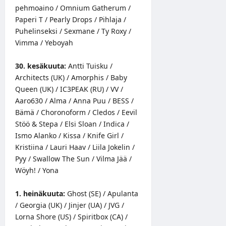
pehmoaino / Omnium Gatherum /
Paperi T / Pearly Drops / Pihlaja /
Puhelinseksi / Sexmane / Ty Roxy /
Vimma / Yeboyah
30. kesäkuuta:
Antti Tuisku /
Architects (UK) / Amorphis / Baby
Queen (UK) / IC3PEAK (RU) / VV /
Aaro630 / Alma / Anna Puu / BESS /
Bämä / Choronoform / Cledos / Eevil
Stöö & Stepa / Elsi Sloan / Indica /
Ismo Alanko / Kissa / Knife Girl /
Kristiina / Lauri Haav / Liila Jokelin /
Pyy / Swallow The Sun / Vilma Jää /
Wöyh! / Yona
1. heinäkuuta:
Ghost (SE) / Apulanta
/ Georgia (UK) / Jinjer (UA) / JVG /
Lorna Shore (US) / Spiritbox (CA) /