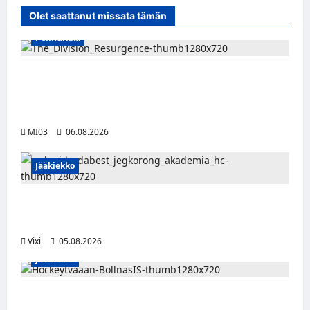
Olet saattanut missata tämän
Pelinurkka
Taktista The Division Resurgence -
toimintapeliä voi nyt pelata ilmaiseksi
tietokoneella
MI03
06.08.2026
Jääkiekko
Pieksämäkeläispuolustaja Niklas Karjalainen
Unkarin Erste Ligaan
Vixi
05.08.2026
Jääkiekko
Severi Väre jatkaa uraansa Ruotsissa –