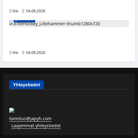
kuuropuolustaja lainalle Bollnäs IS:n riveihin
Vixi
04.08.2026
Jääkiekko
Santeri Hartikainen siirtyy Norjaan – JoKP-
hyökkääjä Lillehammerin riveihin
Vixi
04.08.2026
Yhteystiedot
JAPYH.COM – TURISTAAN KU KERITÄÄN
toimitus@japyh.com
▹
Laajemmat yhteystiedot