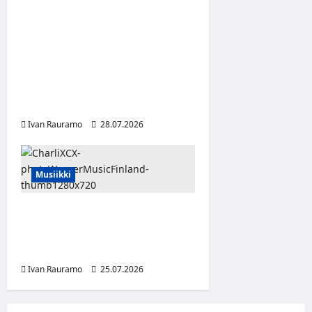
Maustetytöt, Litku Klemetin
ja Kauko Röyhkän
Puolangalle – jonkinlaiset
pessimismifestivaalit
juhlivat 20-vuotista
alamäkeä
Ivan Rauramo
28.07.2026
Musiikki
Charli xcx julkaisi musiikkia,
muotia ja elokuvia ylistävän
uuden albuminsa
Ivan Rauramo
25.07.2026