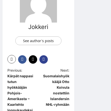
Jokkeri
See author's posts
P
Previous:
Next:
Kärpät nappasi
Suomalaishyök
o
tutun
kääjä Otto
s
hyökkääjän
Koivula
t
Pohjois-
nostettiin
Amerikasta −
Islandersin
n
Kaarlehto
NHL-ryhmään
a
loppukaudeksi