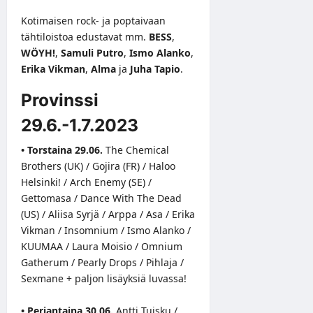
Kotimaisen rock- ja poptaivaan
tähtiloistoa edustavat mm.
BESS
,
WÖYH!
,
Samuli Putro
,
Ismo Alanko
,
Erika Vikman
,
Alma
ja
Juha Tapio
.
Provinssi
29.6.-1.7.2023
• Torstaina 29.06.
The Chemical
Brothers (UK) / Gojira (FR) / Haloo
Helsinki! / Arch Enemy (SE) /
Gettomasa / Dance With The Dead
(US) / Aliisa Syrjä / Arppa / Asa / Erika
Vikman / Insomnium / Ismo Alanko /
KUUMAA / Laura Moisio / Omnium
Gatherum / Pearly Drops / Pihlaja /
Sexmane + paljon lisäyksiä luvassa!
• Perjantaina 30.06.
Antti Tuisku /