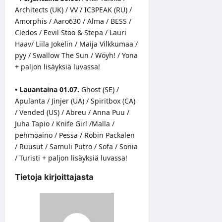
Architects (UK) / VV / IC3PEAK (RU) /
Amorphis / Aaro630 / Alma / BESS /
Cledos / Eevil Stöö & Stepa / Lauri
Haav/ Liila Jokelin / Maija Vilkkumaa /
pyy / Swallow The Sun / Wöyh! / Yona
+ paljon lisäyksiä luvassa!
• Lauantaina 01.07.
Ghost (SE) /
Apulanta / Jinjer (UA) / Spiritbox (CA)
/ Vended (US) / Abreu / Anna Puu /
Juha Tapio / Knife Girl /Malla /
pehmoaino / Pessa / Robin Packalen
/ Ruusut / Samuli Putro / Sofa / Sonia
/ Turisti + paljon lisäyksiä luvassa!
Tietoja kirjoittajasta