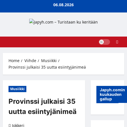
Skip
06.08.2026
to
content
Home
Viihde
Musiikki
Provinssi julkaisi 35 uutta esiintyjänimeä
Musiikki
Japyh.comin
kuukauden
gallup
Provinssi julkaisi 35
uutta esiintyjänimeä
Jokkeri