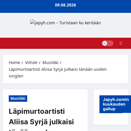
Skip
09.08.2026
to
content
Home
Viihde
Musiikki
Läpimurtoartisti Aliisa Syrjä julkaisi tänään uuden
singlen
Musiikki
Japyh.comin
kuukauden
gallup
Läpimurtoartisti
Aliisa Syrjä julkaisi