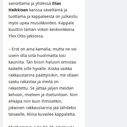
sanoittama ja yhdessä
Elias
Heikkisen
kanssa säveltämä ja
tuottama ja kappaleesta on julkaistu
myös upea musiikkivideo. Kappale
kuultiin tämän viikon keskiviikkona
Ylex Otto-jaksossa
.
– Erot on aina kamalia, mutta ne voi
usein olla siitä huolimatta tosi
kauniita. Tän biisin halusin omistaa
kaikelle sille hyvälle. Koska vaikka
rakkaustarina päättyisikin, me ollaan
saatu rakastaa ja meitä on
rakastettu. Se jättää jäljen meidän
kehoon, mieleen ja itsetuntoon. Niin
ehkäpä niin kuin ihmisetkin,
jokainen rakkaustarina jää tähdeksi
taivaalle, Aliisa kuvailee kappaletta.