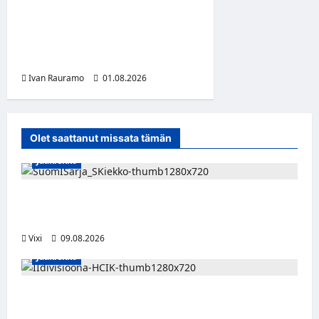
Slipknot erotti pitkäaikaisen
jäsenensä Sid Wilsonin –
lähdön syy on hämärän
peitossa
Ivan Rauramo
01.08.2026
Olet saattanut missata tämän
Jääkiekko
Leevi Kinnunen vahvistaa S-Kiekkoa –
hyökkääjä siirtyy Seinäjoelle Laser HT:stä
Vixi
09.08.2026
Jääkiekko
Miikka Ranki jatkaa HCIK:ssa – puolustajalle
kolmas kausi Kaarinassa