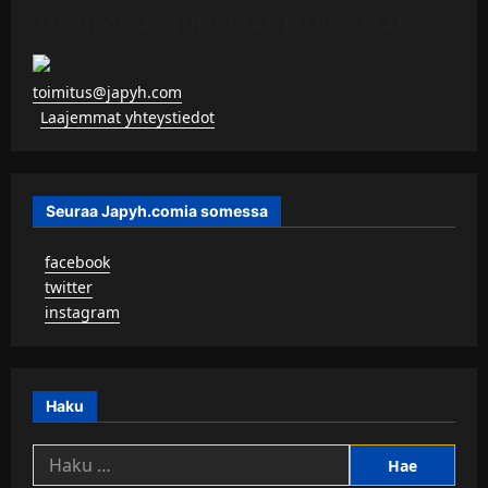
JAPYH.COM – TURISTAAN KU KERITÄÄN
toimitus@japyh.com
▹
Laajemmat yhteystiedot
Seuraa Japyh.comia somessa
▹
facebook
▹
twitter
▹
instagram
Haku
Haku: