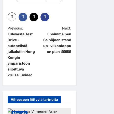
P
Previous:
Next:
Tulevasta Test
Ensimmäinen
o
Drive -
Seinäjoen stand
s
autopelistä
up -viikonloppu
t
julkaistiin Hong
on pian täällä!
Kongin
n
ympäristöön
a
sijoittuva
kruisailuvideo
v
i
g
a
Aiheeseen liittyviä tarinoita
t
Musiikki