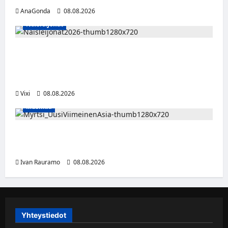
AnaGonda
08.08.2026
Naisleijonat
Naisleijonat Sveitsin WEHT-turnaukseen
tällä joukkueella – ottelut näkyvät HBO
Maxilla ja TV5:llä
Vixi
08.08.2026
Musiikki
Myrtsi sanoo uudella singlellään viimeisen
sanan – matka kohti debyyttialbumia jatkuu
Ivan Rauramo
08.08.2026
Yhteystiedot