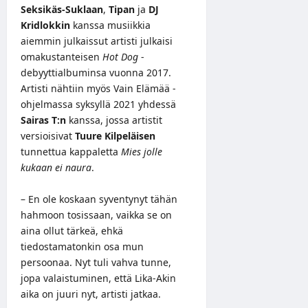
Seksikäs-Suklaan
,
Tipan
ja
DJ
Kridlokkin
kanssa musiikkia
aiemmin julkaissut artisti julkaisi
omakustanteisen
Hot Dog
-
debyyttialbuminsa vuonna 2017.
Artisti nähtiin myös Vain Elämää -
ohjelmassa syksyllä 2021 yhdessä
Sairas T:n
kanssa, jossa artistit
versioisivat
Tuure Kilpeläisen
tunnettua kappaletta
Mies jolle
kukaan ei naura
.
– En ole koskaan syventynyt tähän
hahmoon tosissaan, vaikka se on
aina ollut tärkeä, ehkä
tiedostamatonkin osa mun
persoonaa. Nyt tuli vahva tunne,
jopa valaistuminen, että Lika-Akin
aika on juuri nyt, artisti jatkaa.