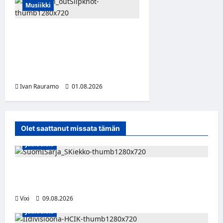
Musiikki
Slipknot erotti pitkäaikaisen
jäsenensä Sid Wilsonin –
lähdön syy on hämärän
peitossa
Ivan Rauramo
01.08.2026
Olet saattanut missata tämän
Jääkiekko
Leevi Kinnunen vahvistaa S-Kiekkoa –
hyökkääjä siirtyy Seinäjoelle Laser HT:stä
Vixi
09.08.2026
Jääkiekko