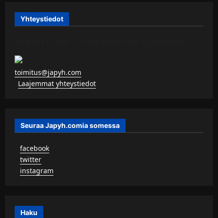
Yhteystiedot
JAPYH.COM – TURISTAAN KU KERITÄÄN
toimitus@japyh.com
▹
Laajemmat yhteystiedot
Seuraa Japyh.comia somessa
▹
facebook
▹
twitter
▹
instagram
Haku