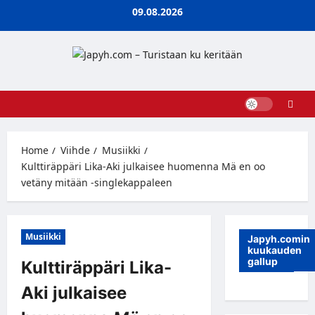
Skip
09.08.2026
to
content
Home
Viihde
Musiikki
Kulttiräppäri Lika-Aki julkaisee huomenna Mä en oo
vetäny mitään -singlekappaleen
Musiikki
Japyh.comin
kuukauden
gallup
Kulttiräppäri Lika-
Aki julkaisee