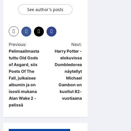
See author's posts
P
Previous:
Next:
Pelimaailmasta
Harry Potter -
o
tuttu Old Gods
elokuvissa
s
of Asgard, siis
Dumbledorea
t
Poets Of The
näytellyt
Fall, julkaisee
Michael
n
albumin ja on
Gambon on
a
isosti mukana
kuollut 82-
Alan Wake 2 -
vuotiaana
v
pelissä
i
g
a