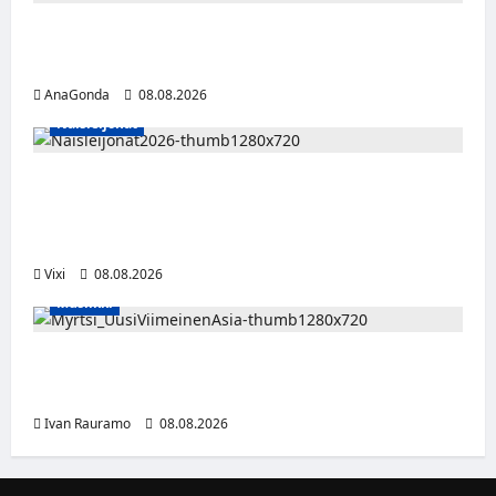
Miikka Ranki jatkaa HCIK:ssa – puolustajalle
kolmas kausi Kaarinassa
AnaGonda
08.08.2026
Naisleijonat
Naisleijonat Sveitsin WEHT-turnaukseen
tällä joukkueella – ottelut näkyvät HBO
Maxilla ja TV5:llä
Vixi
08.08.2026
Musiikki
Myrtsi sanoo uudella singlellään viimeisen
sanan – matka kohti debyyttialbumia jatkuu
Ivan Rauramo
08.08.2026