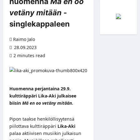
huomenna
Mä en oo
vetäny mitään
-
singlekappaleen
Raimo Jalo
28.09.2023
2 minutes read
Huomenna perjantaina 29.9.
kulttiräppäri Lika-Aki julkaisee
biisin
Mä en oo vetäny mitään
.
Pipon taakse henkilöllisyytensä
piilottava kulttiräppäri
Lika-Aki
palaa aktiivisen musiikin julkaisun