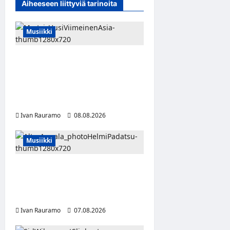
Aiheeseen liittyviä tarinoita
t
i
Musiikki
o
n
Myrtsi sanoo uudella
singlellään viimeisen sanan
– matka kohti
debyyttialbumia jatkuu
Ivan Rauramo
08.08.2026
Musiikki
Alter Annala julkaisi
Kultapoika-singlen – Alert!-
albumi ilmestyy elokuussa
Ivan Rauramo
07.08.2026
0