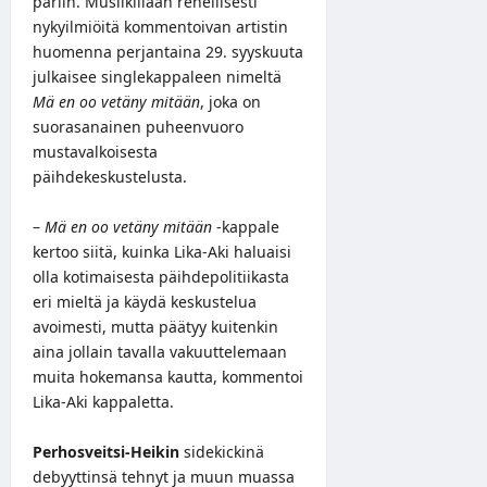
pariin. Musiikillaan rehellisesti
nykyilmiöitä kommentoivan artistin
huomenna perjantaina 29. syyskuuta
julkaisee singlekappaleen nimeltä
Mä en oo vetäny mitään
, joka on
suorasanainen puheenvuoro
mustavalkoisesta
päihdekeskustelusta.
–
Mä en oo vetäny mitään
-kappale
kertoo siitä, kuinka Lika-Aki haluaisi
olla kotimaisesta päihdepolitiikasta
eri mieltä ja käydä keskustelua
avoimesti, mutta päätyy kuitenkin
aina jollain tavalla vakuuttelemaan
muita hokemansa kautta, kommentoi
Lika-Aki kappaletta.
Perhosveitsi-Heikin
sidekickinä
debyyttinsä tehnyt ja muun muassa