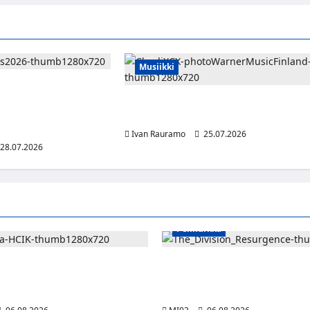
Musiikki
uo Maustetytöt, Litku
ko Röyhkän Puolangalle
Charli xcx julkaisi musiikkia, muotia ja
ssimismifestivaalit
elokuvia ylistävän uuden albuminsa
ista alamäkeä
Ivan Rauramo
25.07.2026
28.07.2026
Pelinurkka
jatkaa punakeltaisissa – Pulakka
Taktista The Division Resurgen
ikaudellaan pisteen ottelua
toimintapeliä voi nyt pelata ilm
tietokoneella