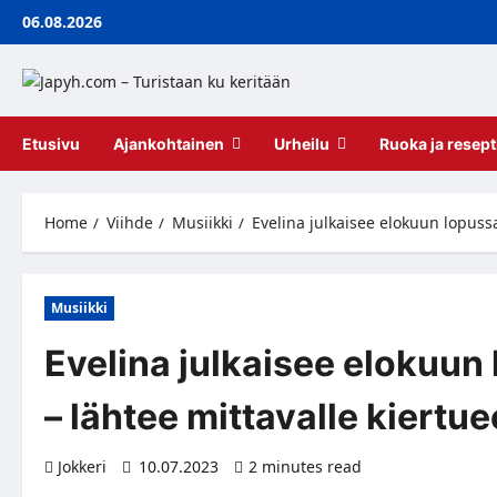
Skip
06.08.2026
to
content
Etusivu
Ajankohtainen
Urheilu
Ruoka ja resept
Home
Viihde
Musiikki
Evelina julkaisee elokuun lopuss
Musiikki
Evelina julkaisee elokuun
– lähtee mittavalle kiertue
Jokkeri
10.07.2023
2 minutes read