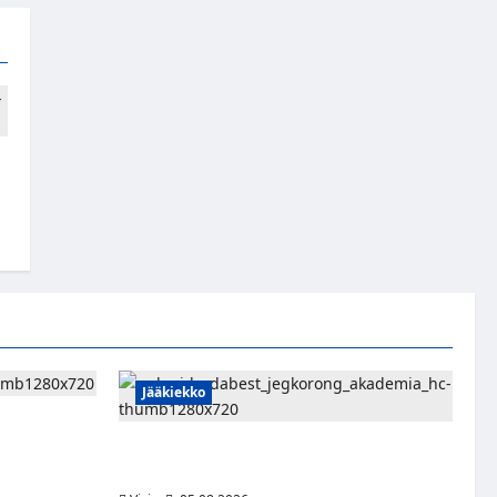
Jääkiekko
ce -
aiseksi
Pieksämäkeläispuolustaja Niklas
Karjalainen Unkarin Erste Ligaan