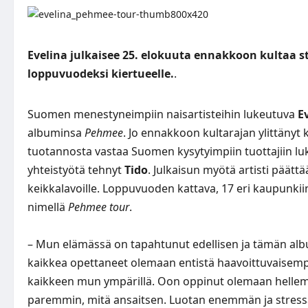
Evelina julkaisee 25. elokuuta ennakkoon kultaa
loppuvuodeksi kiertueelle.
.
Suomen menestyneimpiin naisartisteihin lukeutuva
E
albuminsa
Pehmee
. Jo ennakkoon kultarajan ylittänyt 
tuotannosta vastaa Suomen kysytyimpiin tuottajiin l
yhteistyötä tehnyt
Tido
. Julkaisun myötä artisti päät
keikkalavoille. Loppuvuoden kattava, 17 eri kaupunkiin
nimellä
Pehmee tour
.
– Mun elämässä on tapahtunut edellisen ja tämän albumi
kaikkea opettaneet olemaan entistä haavoittuvaisemp
kaikkeen mun ympärillä. Oon oppinut olemaan hellempi
paremmin, mitä ansaitsen. Luotan enemmän ja stress