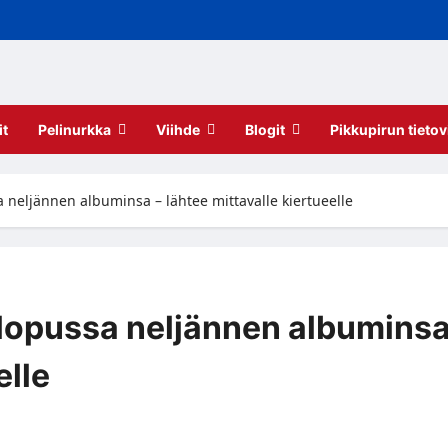
it
Pelinurkka
Viihde
Blogit
Pikkupirun tietov
a neljännen albuminsa – lähtee mittavalle kiertueelle
 lopussa neljännen albumins
elle