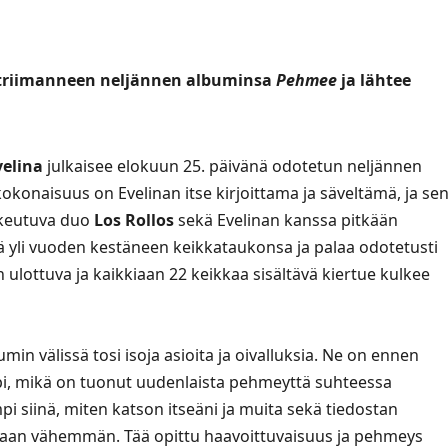
 striimanneen neljännen albuminsa
Pehmee
ja lähtee
velina
julkaisee elokuun 25. päivänä odotetun neljännen
kokonaisuus on Evelinan itse kirjoittama ja säveltämä, ja se
ukeutuva duo
Los Rollos
sekä Evelinan kanssa pitkään
tää yli vuoden kestäneen keikkataukonsa ja palaa odotetusti
 ulottuva ja kaikkiaan 22 keikkaa sisältävä kiertue kulkee
n välissä tosi isoja asioita ja oivalluksia. Ne on ennen
i, mikä on tuonut uudenlaista pehmeyttä suhteessa
 siinä, miten katson itseäni ja muita sekä tiedostan
aan vähemmän. Tää opittu haavoittuvaisuus ja pehmeys