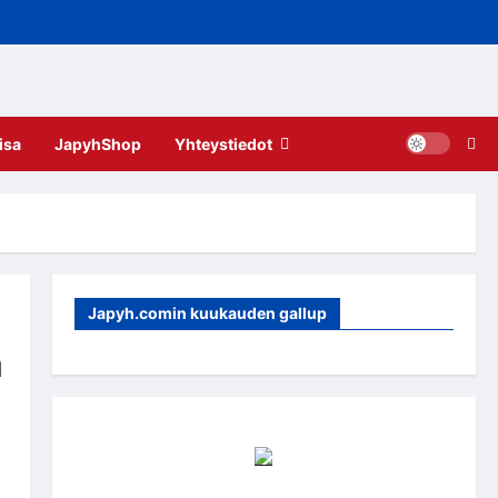
isa
JapyhShop
Yhteystiedot
Japyh.comin kuukauden gallup
a