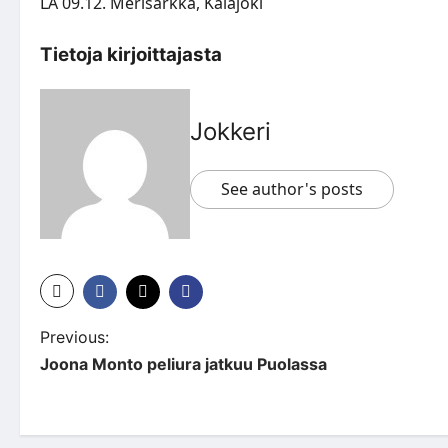
LA 09.12. Merisärkkä, Kalajoki
Tietoja kirjoittajasta
Jokkeri
See author's posts
P
Previous:
Joona Monto peliura jatkuu Puolassa
o
s