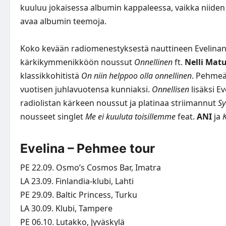
kuuluu jokaisessa albumin kappaleessa, vaikka niiden s
avaa albumin teemoja.
Koko kevään radiomenestyksestä nauttineen Evelinan v
kärkikymmenikköön noussut
Onnellinen
ft.
Nelli Mat
klassikkohitistä
On niin helppoo olla onnellinen
. Pehmeä
vuotisen juhlavuotensa kunniaksi.
Onnellisen
lisäksi E
radiolistan kärkeen noussut ja platinaa striimannut
Sy
nousseet singlet
Me ei kuuluta toisillemme
feat.
ANI
ja
K
Evelina – Pehmee tour
PE 22.09. Osmo’s Cosmos Bar, Imatra
LA 23.09. Finlandia-klubi, Lahti
PE 29.09. Baltic Princess, Turku
LA 30.09. Klubi, Tampere
PE 06.10. Lutakko, Jyväskylä