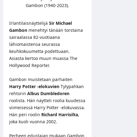
Gambon (1940-2023).
Irlantilaisnäyttelijä
Sir Michael
Gambon
menehtyi tänään torstaina
sairaalassa 82-vuotiaana
lähiomaistensa seurassa
keuhkokuumetta podettuaan.
Asiasta kertoo muun muassa
The
Hollywood Reporter
.
Gambon muistetaan parhaiten
Harry Potter -elokuvien
Tylypahkan
rehtorin
Albus Dumbledoren
roolista. Hän näytteli roolia kuudessa
viimeisessä Harry Potter -elokuvassa.
Hän peri roolin
Richard Harrisilta
,
joka kuoli vuonna 2002.
Perheen edustajan mukaan Gambon