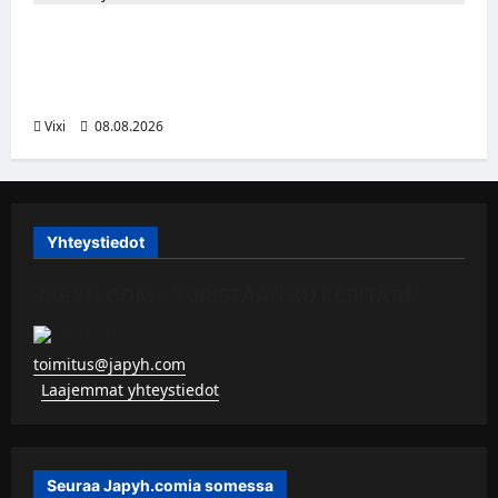
Naisleijonat Sveitsin WEHT-turnaukseen
tällä joukkueella – ottelut näkyvät HBO
Maxilla ja TV5:llä
Vixi
08.08.2026
Yhteystiedot
JAPYH.COM – TURISTAAN KU KERITÄÄN
toimitus@japyh.com
▹
Laajemmat yhteystiedot
Seuraa Japyh.comia somessa