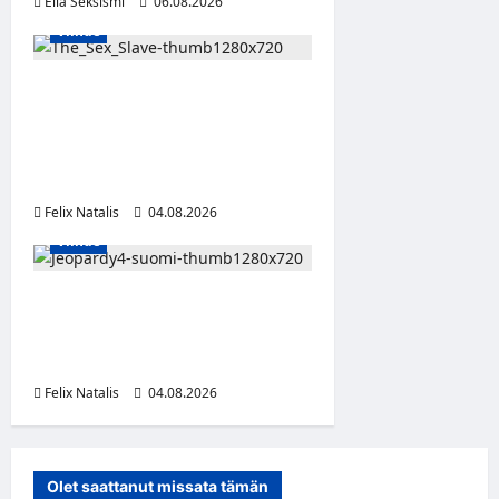
Eila Seksismi
06.08.2026
Viihde
Oma kumppani myi viiden
lapsen äitiä seksiorjaksi –
pysäyttävä dokumenttisarja
alkaa HBO Maxilla
Felix Natalis
04.08.2026
Viihde
Jeopardy! Suomen 4. kausi
alkaa TV5:llä ja HBO Maxilla
1. syyskuuta
Felix Natalis
04.08.2026
0
Olet saattanut missata tämän