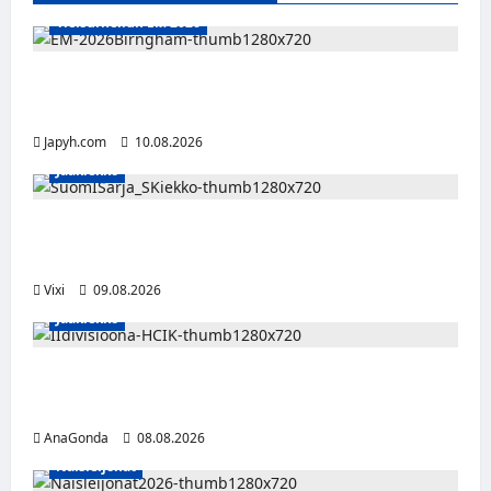
Yleisurheilun EM 2026
Tänään alkaa yleisurheilun EM-kisat
Birminghamissa
Japyh.com
10.08.2026
Jääkiekko
Leevi Kinnunen vahvistaa S-Kiekkoa –
hyökkääjä siirtyy Seinäjoelle Laser HT:stä
Vixi
09.08.2026
Jääkiekko
Miikka Ranki jatkaa HCIK:ssa – puolustajalle
kolmas kausi Kaarinassa
AnaGonda
08.08.2026
Naisleijonat