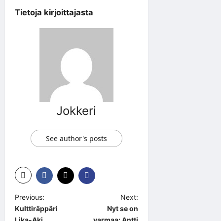
Tietoja kirjoittajasta
Jokkeri
See author's posts
P
Previous:
Next:
Kulttiräppäri
Nyt se on
o
Lika-Aki
varmaa: Antti