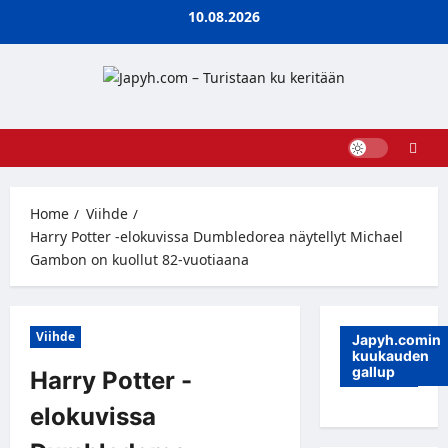
Skip
10.08.2026
to
content
Home
Viihde
Harry Potter -elokuvissa Dumbledorea näytellyt Michael
Gambon on kuollut 82-vuotiaana
Viihde
Japyh.comin
kuukauden
gallup
Harry Potter -
elokuvissa