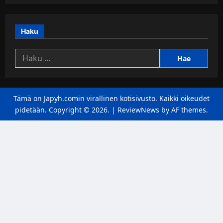
Haku
Haku:
Tämä on Japyh.comin virallinen kotisivusto. Kaikki oikeudet
pidetään. Copyright © 2026.
|
ReviewNews
by AF themes.