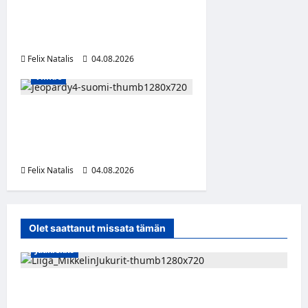
lapsen äitiä seksiorjaksi –
pysäyttävä dokumenttisarja
alkaa HBO Maxilla
Felix Natalis
04.08.2026
Viihde
Jeopardy! Suomen 4. kausi
alkaa TV5:llä ja HBO Maxilla
1. syyskuuta
Felix Natalis
04.08.2026
0
Olet saattanut missata tämän
Jääkiekko
Alex Lintuniemi vahvistaa Jukurien
puolustusta – kokenut puolustaja palaa