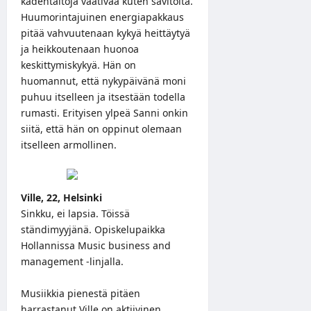
kädentaitoja vaativaa kuten savitöitä.
Huumorintajuinen energiapakkaus
pitää vahvuutenaan kykyä heittäytyä
ja heikkoutenaan huonoa
keskittymiskykyä. Hän on
huomannut, että nykypäivänä moni
puhuu itselleen ja itsestään todella
rumasti. Erityisen ylpeä Sanni onkin
siitä, että hän on oppinut olemaan
itselleen armollinen.
Ville, 22, Helsinki
Sinkku, ei lapsia. Töissä
ständimyyjänä. Opiskelupaikka
Hollannissa Music business and
management -linjalla.
Musiikkia pienestä pitäen
harrastanut Ville on aktiivinen