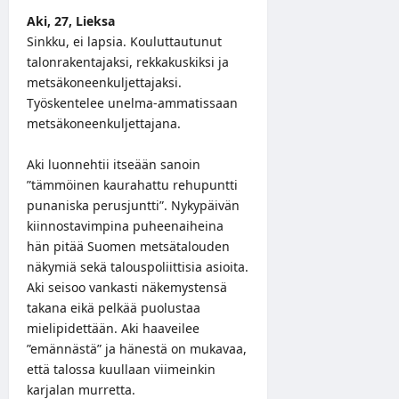
Aki, 27, Lieksa
Sinkku, ei lapsia. Kouluttautunut
talonrakentajaksi, rekkakuskiksi ja
metsäkoneenkuljettajaksi.
Työskentelee unelma-ammatissaan
metsäkoneenkuljettajana.
Aki luonnehtii itseään sanoin
”tämmöinen kaurahattu rehupuntti
punaniska perusjuntti”. Nykypäivän
kiinnostavimpina puheenaiheina
hän pitää Suomen metsätalouden
näkymiä sekä talouspoliittisia asioita.
Aki seisoo vankasti näkemystensä
takana eikä pelkää puolustaa
mielipidettään. Aki haaveilee
”emännästä” ja hänestä on mukavaa,
että talossa kuullaan viimeinkin
karjalan murretta.