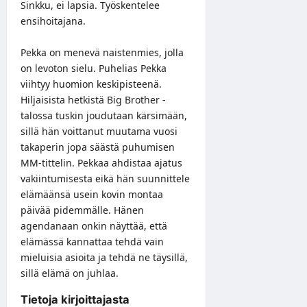
Sinkku, ei lapsia. Työskentelee
ensihoitajana.
Pekka on menevä naistenmies, jolla
on levoton sielu. Puhelias Pekka
viihtyy huomion keskipisteenä.
Hiljaisista hetkistä Big Brother -
talossa tuskin joudutaan kärsimään,
sillä hän voittanut muutama vuosi
takaperin jopa säästä puhumisen
MM-tittelin. Pekkaa ahdistaa ajatus
vakiintumisesta eikä hän suunnittele
elämäänsä usein kovin montaa
päivää pidemmälle. Hänen
agendanaan onkin näyttää, että
elämässä kannattaa tehdä vain
mieluisia asioita ja tehdä ne täysillä,
sillä elämä on juhlaa.
Tietoja kirjoittajasta