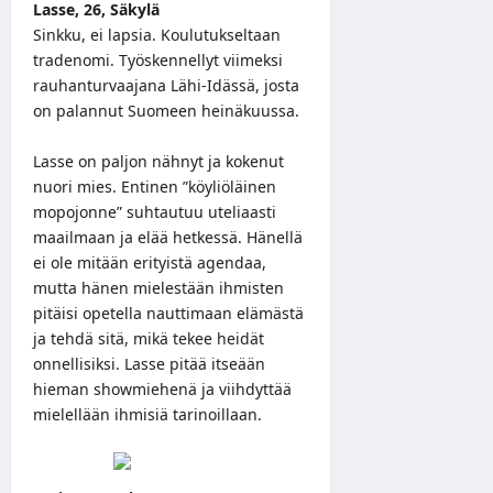
Lasse, 26, Säkylä
Sinkku, ei lapsia. Koulutukseltaan
tradenomi. Työskennellyt viimeksi
rauhanturvaajana Lähi-Idässä, josta
on palannut Suomeen heinäkuussa.
Lasse on paljon nähnyt ja kokenut
nuori mies. Entinen ”köyliöläinen
mopojonne” suhtautuu uteliaasti
maailmaan ja elää hetkessä. Hänellä
ei ole mitään erityistä agendaa,
mutta hänen mielestään ihmisten
pitäisi opetella nauttimaan elämästä
ja tehdä sitä, mikä tekee heidät
onnellisiksi. Lasse pitää itseään
hieman showmiehenä ja viihdyttää
mielellään ihmisiä tarinoillaan.