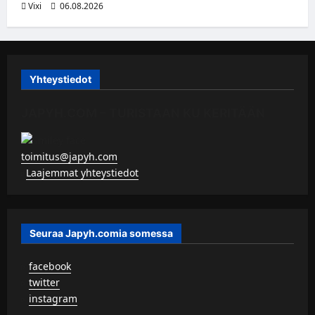
Vixi
06.08.2026
Yhteystiedot
JAPYH.COM – TURISTAAN KU KERITÄÄN
toimitus@japyh.com
▹
Laajemmat yhteystiedot
Seuraa Japyh.comia somessa
▹
facebook
▹
twitter
▹
instagram