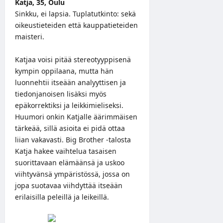
Katja, 35, Oulu
Sinkku, ei lapsia. Tuplatutkinto: sekä
oikeustieteiden että kauppatieteiden
maisteri.
Katjaa voisi pitää stereotyyppisenä
kympin oppilaana, mutta hän
luonnehtii itseään analyyttisen ja
tiedonjanoisen lisäksi myös
epäkorrektiksi ja leikkimieliseksi.
Huumori onkin Katjalle äärimmäisen
tärkeää, sillä asioita ei pidä ottaa
liian vakavasti. Big Brother -talosta
Katja hakee vaihtelua tasaisen
suorittavaan elämäänsä ja uskoo
viihtyvänsä ympäristössä, jossa on
jopa suotavaa viihdyttää itseään
erilaisilla peleillä ja leikeillä.