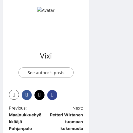
Vixi
See author's posts
P
Previous:
Next:
Maajoukkuehyö
Petteri Wirtanen
o
kkääjä
tuomaan
s
Pohjanpalo
kokemusta