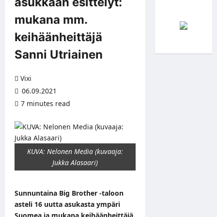
asukkaan esittelyt:
mukana mm.
keihäänheittäjä
Sanni Utriainen
Vixi
06.09.2021
7 minutes read
KUVA: Nelonen Media (kuvaaja:
Jukka Alasaari)
Sunnuntaina Big Brother -taloon
asteli 16 uutta asukasta ympäri
Suomea ja mukana keihäänheittäjä