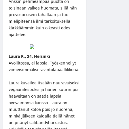
Anssin pehmeämpää puolta on
toisinaan vaikea huomata, sillä hän
provosoi usein tahallaan ja tuo
mielipiteensä ilmi tarkoituksella
kärkkäämmin kuin oikeasti edes
ajattelee.
Laura R., 24, Helsinki
Avoliitossa, ei lapsia. Työskennellyt
viimeisimmäksi ravintolapäällikkönä.
Laura kuvailee itseään nauravaiseksi
vegaanilesboksi ja hänen suurimpia
haaveitaan on saada lapsia
avovaimonsa kanssa. Laura on
muuttanut kotoa pois jo nuorena,
minkä jälkeen kaidalla tiellä hänet
on pitänyt salibandyharrastus.