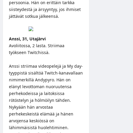
persoonia. Hän on erittäin tarkka
siisteydestä ja ärsyyntyy, jos ihmiset
jättävät sotkua jälkeensä.
Anssi, 31, Utajärvi
Avoliitossa, 2 lasta. Striimaa
työkseen Twitchissä.
Anssi striimaa videopelejä ja My day-
tyyppistä sisältöä Twitch-kanavallaan
nimimerkillä Andypyro. Hän on
elänyt levottoman nuoruutensa
perhekodeissa ja laitoksissa
rötöstelyn ja hölmöilyn tähden.
Nykyään hän arvostaa
perhekeskeistä elämää ja hänen
arvojensa keskiössä on
lähimmäisistä huolehtiminen.