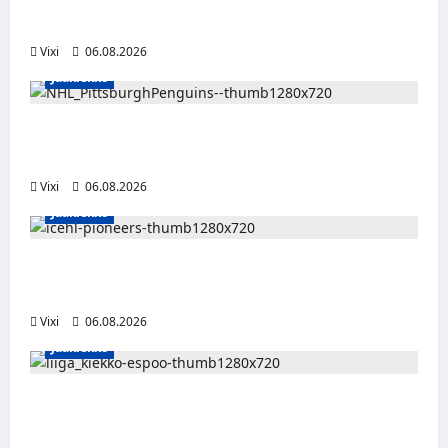
Liigaan
Vixi
06.08.2026
Jääkiekko
Ville Koivuselle jättisopimus Pittsburghiin –
kahdeksan vuotta ja 32 miljoonaa dollaria
Vixi
06.08.2026
Jääkiekko
Jesse Seppälä siirtyy Itävaltaan – Pioneers
Vorarlbergin suomalaisryhmä kasvaa
Vixi
06.08.2026
Jääkiekko
Ruotsalaishyökkääjä Linus Öberg siirtyy
Kiekko-Espooseen