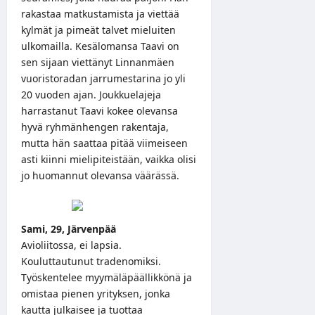
rakastaa matkustamista ja viettää
kylmät ja pimeät talvet mieluiten
ulkomailla. Kesälomansa Taavi on
sen sijaan viettänyt Linnanmäen
vuoristoradan jarrumestarina jo yli
20 vuoden ajan. Joukkuelajeja
harrastanut Taavi kokee olevansa
hyvä ryhmänhengen rakentaja,
mutta hän saattaa pitää viimeiseen
asti kiinni mielipiteistään, vaikka olisi
jo huomannut olevansa väärässä.
Sami, 29, Järvenpää
Avioliitossa, ei lapsia.
Kouluttautunut tradenomiksi.
Työskentelee myymäläpäällikkönä ja
omistaa pienen yrityksen, jonka
kautta julkaisee ja tuottaa