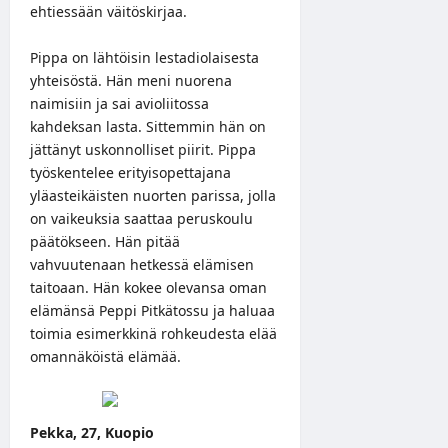
ehtiessään väitöskirjaa.
Pippa on lähtöisin lestadiolaisesta
yhteisöstä. Hän meni nuorena
naimisiin ja sai avioliitossa
kahdeksan lasta. Sittemmin hän on
jättänyt uskonnolliset piirit. Pippa
työskentelee erityisopettajana
yläasteikäisten nuorten parissa, jolla
on vaikeuksia saattaa peruskoulu
päätökseen. Hän pitää
vahvuutenaan hetkessä elämisen
taitoaan. Hän kokee olevansa oman
elämänsä Peppi Pitkätossu ja haluaa
toimia esimerkkinä rohkeudesta elää
omannäköistä elämää.
Pekka, 27, Kuopio