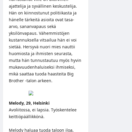
ajattelija ja syvällinen keskustelija.
Hän on kiinnostunut politiikasta ja
hänelle tärkeitä asioita ovat tasa-
arvo, sananvapaus sekä
yksilönvapaus. Vähemmistöjen
kustannuksella vitsailua hän ei voi
sietää. Hersyvä nuori mies nauttii
huomiosta ja ihmisten seurasta,
mutta hän tunnustautuu myös hyvin
mukavuudenhaluiseksi ihmiseksi,
mikä saattaa tuoda haasteita Big
Brother -talon arkeen.
Melody, 29, Helsinki
Avoliitossa, ei lapsia. Työskentelee
keittiöpäällikkönä.
Melody haluaa tuoda taloon iloa,