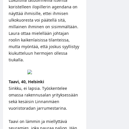
Lukuisilla tatuoinneilla itsensä
koristelleen ilopillerin agendana on
näyttää ihmisille, ettei ihmisen
ulkokuoresta voi päätellä sitä,
millainen ihminen on sisimmältään.
Laura ottaa mielellään johtajan
roolin kaikenlaisissa tilanteissa,
mutta myöntää, että joskus syyllistyy
kiukutteluun hermojen ollessa
tiukalla.
Taavi, 40, Helsinki
Sinkku, ei lapsia. Työskentelee
omassa rakennusalan yrityksessään
sekä kesäisin Linnanmäen
vuoristoradan jarrumestarina.
Taavi on lämmin ja miellyttävä
seuramies, joka nauraa paljon. Hän