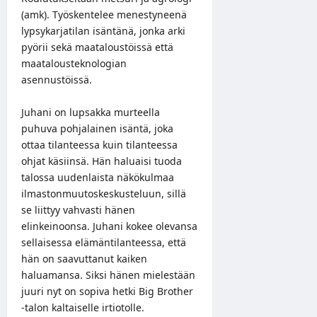
(amk). Työskentelee menestyneenä
lypsykarjatilan isäntänä, jonka arki
pyörii sekä maataloustöissä että
maatalousteknologian
asennustöissä.
Juhani on lupsakka murteella
puhuva pohjalainen isäntä, joka
ottaa tilanteessa kuin tilanteessa
ohjat käsiinsä. Hän haluaisi tuoda
talossa uudenlaista näkökulmaa
ilmastonmuutoskeskusteluun, sillä
se liittyy vahvasti hänen
elinkeinoonsa. Juhani kokee olevansa
sellaisessa elämäntilanteessa, että
hän on saavuttanut kaiken
haluamansa. Siksi hänen mielestään
juuri nyt on sopiva hetki Big Brother
-talon kaltaiselle irtiotolle.