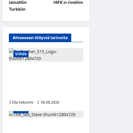
t
lainattiin
HIFK:n riveihin
Turkkiin
n
a
v
Aiheeseen liittyviä tarinoita
i
g
Viihde
a
t
Big Brother Suomi palaa
i
MTV3:lle – luvassa 24/7-
o
livestream ja suorat
häätölähetykset
n
Eila Seksismi
06.08.2026
Viihde
Oma kumppani myi viiden