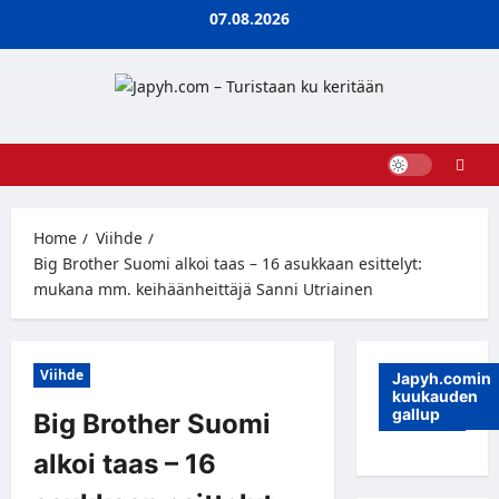
Skip
07.08.2026
to
content
Home
Viihde
Big Brother Suomi alkoi taas – 16 asukkaan esittelyt:
mukana mm. keihäänheittäjä Sanni Utriainen
Viihde
Japyh.comin
kuukauden
gallup
Big Brother Suomi
alkoi taas – 16