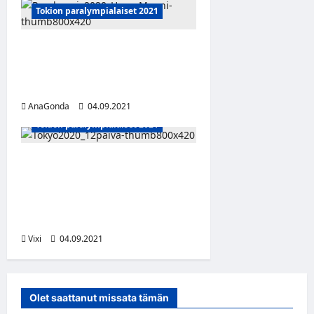
Tokion paralympialaiset 2021
Ratakelaaja Henry Manni
kelasi neljänneksi 800
metrin finaalissa
AnaGonda
04.09.2021
Tokion paralympialaiset 2021
Paralympialaisten
kahdestoista kisapäivä:
Päivän suomalaiset ja Ylen
lähetykset
Vixi
04.09.2021
Olet saattanut missata tämän