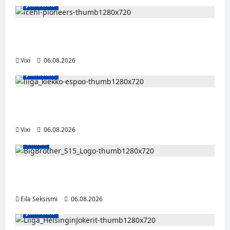
Jääkiekko
Jesse Seppälä siirtyy Itävaltaan – Pioneers
Vorarlbergin suomalaisryhmä kasvaa
Vixi
06.08.2026
Jääkiekko
Ruotsalaishyökkääjä Linus Öberg siirtyy
Kiekko-Espooseen
Vixi
06.08.2026
Viihde
Big Brother Suomi palaa MTV3:lle – luvassa
24/7-livestream ja suorat häätölähetykset
Eila Seksismi
06.08.2026
Jääkiekko