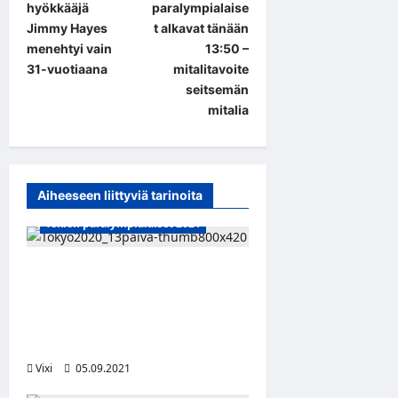
hyökkääjä
paralympialaise
s
Jimmy Hayes
t alkavat tänään
t
menehtyi vain
13:50 –
31-vuotiaana
mitalitavoite
n
seitsemän
a
mitalia
v
i
g
Aiheeseen liittyviä tarinoita
a
Tokion paralympialaiset 2021
t
i
Paralympialaisten
kolmastoista kisapäivä:
o
Päivän suomalaiset ja Ylen
n
lähetykset
Vixi
05.09.2021