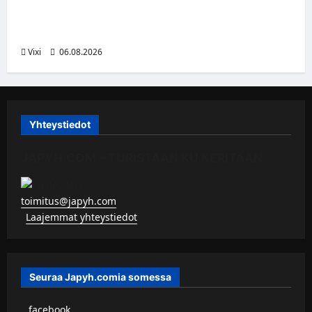
Ville Leskinen jättää Jokerit – hyökkääjälle
etsitään uutta seuraa
Vixi
06.08.2026
Yhteystiedot
JAPYH.COM – TURISTAAN KU KERITÄÄN
toimitus@japyh.com
▹
Laajemmat yhteystiedot
Seuraa Japyh.comia somessa
▹
facebook