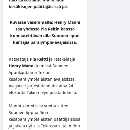
kesäkisojen päättäjäisissä jäi.
Kuvassa vasemmalta: Henry Manni
saa yhdessä Pia Reitin kanssa
kunniatehtävän olla Suomen lipun
kantajia paralympia-avajaisissa.
Ratsastaja
Pia Reitti
ja ratakelaaja
Henry Manni
toimivat Suomen
lipunkantajina Tokion
kesäparalympialaisten avajaisissa.
Avajaiset järjestetään tiistaina 24.
elokuuta Tokion olympiastadionilla.
Manni kantoi viisi vuotta sitten
Suomen lippua Rion
kesäparalympialaisten päättäjäisissä
ja jatkaa nyt siis Tokiossa siitä, mihin