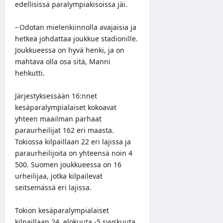
edellisissä paralympiakisoissa jäi.
– Odotan mielenkiinnolla avajaisia ja
hetkeä johdattaa joukkue stadionille.
Joukkueessa on hyvä henki, ja on
mahtava olla osa sitä, Manni
hehkutti.
Järjestyksessään 16:nnet
kesäparalympialaiset kokoavat
yhteen maailman parhaat
paraurheilijat 162 eri maasta.
Tokiossa kilpaillaan 22 eri lajissa ja
paraurheilijoita on yhteensä noin 4
500. Suomen joukkueessa on 16
urheilijaa, jotka kilpailevat
seitsemässä eri lajissa.
Tokion kesäparalympialaiset
kilpaillaan 24. elokuuta.-5.syyskuuta.