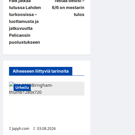
Falk jatkaa
Testaa tietosi –
o
tutussa Lahden
6/6 on mestarin
s
turkoosissa –
tulos
t
luottamusta ja
jatkuvuutta
n
Pelicansin
a
puolustukseen
v
i
g
Aiheeseen liittyviä tarinoita
a
t
Urheilu
i
Yleisurheilun EM-kisat
o
2026: Katso ohjelma ja
n
suomalaisten kilpailuajat
Japyh.com
03.08.2026