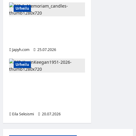
Urheilu
Nelinkertainen Suomen
vahvin mies Jani Illikainen
on kuollut 50-vuotiaana
Japyh.com
25.07.2026
Urheilu
Jalkapallolegenda Kevin
Keegan on kuollut –
Englannissa valmistellaan
suurta kunnianosoitusta
Eila Seksismi
20.07.2026