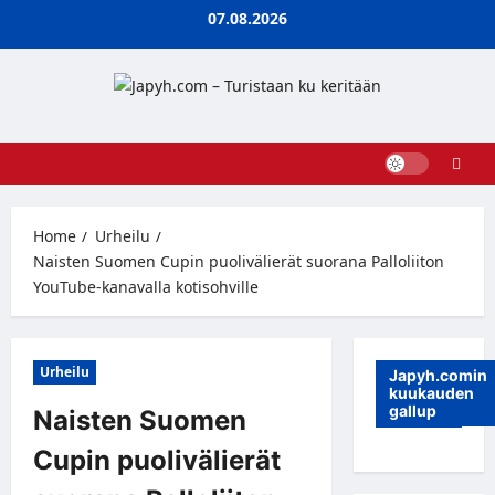
Skip
07.08.2026
to
content
Home
Urheilu
Naisten Suomen Cupin puolivälierät suorana Palloliiton
YouTube-kanavalla kotisohville
Urheilu
Japyh.comin
kuukauden
gallup
Naisten Suomen
Cupin puolivälierät