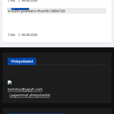
Vixi
06.08.2026
Jääkiekko
Jesse Seppälä siirtyy Itävaltaan – Pioneers
Vorarlbergin suomalaisryhmä kasvaa
Vixi
06.08.2026
Yhteystiedot
JAPYH.COM – TURISTAAN KU KERITÄÄN
toimitus@japyh.com
▹
Laajemmat yhteystiedot