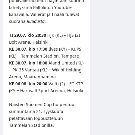
puolivälieräottelut näytetään suorina
lähetyksinä
Palloliiton Youtube-
kanavalla
. Välierät ja finaali tulevat
suorana
Ruudusta
.
TI 29.07. klo 20:30
HJK (KL) – HJS (2) −
Bolt Arena, Helsinki
KE 30.07. klo 17:30
Ilves (KY) – KuPS
(KL) − Tammelan Stadion, Tampere
KE 30.07. klo 18:00
Åland United (KL)
– PK-35 Vantaa (KL) − Wiklöf Holding
Arena, Maarianhamina
KE 06.08. klo 20:00
Valtti (2) – FC KTP
(KY − Hartwall Sport Areena, Helsinki
Naisten Suomen Cup huipentuu
sunnuntaina 21. syyskuuta
pelattavaan loppuotteluun
Tammelan Stadionilla.