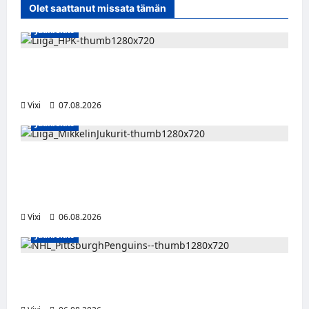
Olet saattanut missata tämän
Jääkiekko
Viljami Jokirinne jatkaa HPK:ssa kevääseen
2028
Vixi
07.08.2026
Jääkiekko
Alex Lintuniemi vahvistaa Jukurien
puolustusta – kokenut puolustaja palaa
Liigaan
Vixi
06.08.2026
Jääkiekko
Ville Koivuselle jättisopimus Pittsburghiin –
kahdeksan vuotta ja 32 miljoonaa dollaria