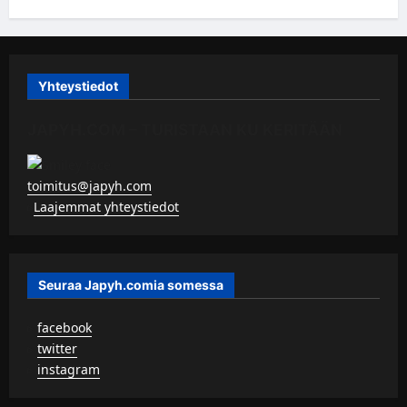
Yhteystiedot
JAPYH.COM – TURISTAAN KU KERITÄÄN
toimitus@japyh.com
▹
Laajemmat yhteystiedot
Seuraa Japyh.comia somessa
▹
facebook
▹
twitter
▹
instagram