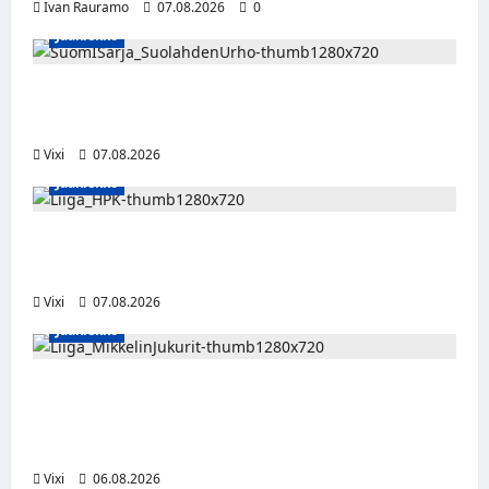
Ivan Rauramo
07.08.2026
0
Jääkiekko
FPS:n keskushyökkääjä Martti Mäkinen
siirtyy Suolahden Urhoon
Vixi
07.08.2026
Jääkiekko
Viljami Jokirinne jatkaa HPK:ssa kevääseen
2028
Vixi
07.08.2026
Jääkiekko
Alex Lintuniemi vahvistaa Jukurien
puolustusta – kokenut puolustaja palaa
Liigaan
Vixi
06.08.2026