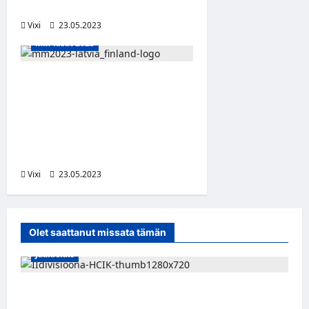
vastaan asettuu Kanada
Vixi
23.05.2023
MM-kisat 2023
Leijonat kohtaa
lohkovaiheen
päätösottelussa Tanskan –
näillä kentällisillä Leijonat
kaatamaan Tanskaa
Vixi
23.05.2023
Olet saattanut missata tämän
Jääkiekko
Miikka Ranki jatkaa HCIK:ssa – puolustajalle