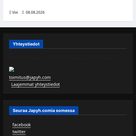
patsas areenan eteen
Vixi
08.08.2026
Yhteystiedot
JAPYH.COM – TURISTAAN KU KERITÄÄN
toimitus@japyh.com
▹
Laajemmat yhteystiedot
Seuraa Japyh.comia somessa
▹
facebook
▹
twitter