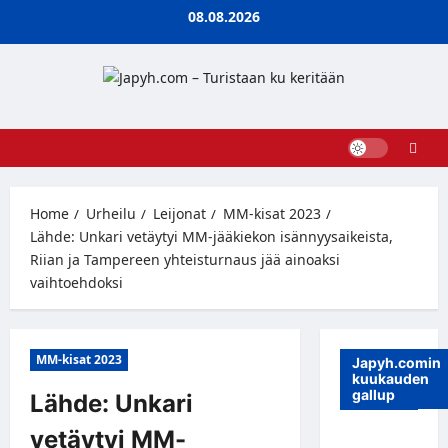
Skip
08.08.2026
to
content
Home
Urheilu
Leijonat
MM-kisat 2023
Lähde: Unkari vetäytyi MM-jääkiekon isännyysaikeista,
Riian ja Tampereen yhteisturnaus jää ainoaksi
vaihtoehdoksi
MM-kisat 2023
Japyh.comin
kuukauden
gallup
Lähde: Unkari
vetäytyi MM-