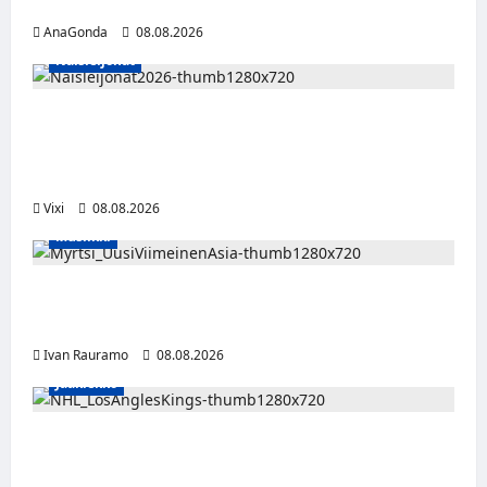
kolmas kausi Kaarinassa
AnaGonda
08.08.2026
Naisleijonat
Naisleijonat Sveitsin WEHT-turnaukseen
tällä joukkueella – ottelut näkyvät HBO
Maxilla ja TV5:llä
Vixi
08.08.2026
Musiikki
Myrtsi sanoo uudella singlellään viimeisen
sanan – matka kohti debyyttialbumia jatkuu
Ivan Rauramo
08.08.2026
Jääkiekko
Anže Kopitar saa kuninkaallisen
kunnianosoituksen – numero 11 kattoon ja