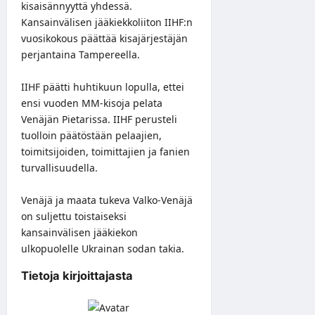
kisaisännyyttä yhdessä.
Kansainvälisen jääkiekkoliiton IIHF:n
vuosikokous päättää kisajärjestäjän
perjantaina Tampereella.
IIHF päätti huhtikuun lopulla, ettei
ensi vuoden MM-kisoja pelata
Venäjän Pietarissa. IIHF perusteli
tuolloin päätöstään pelaajien,
toimitsijoiden, toimittajien ja fanien
turvallisuudella.
Venäjä ja maata tukeva Valko-Venäjä
on suljettu toistaiseksi
kansainvälisen jääkiekon
ulkopuolelle Ukrainan sodan takia.
Tietoja kirjoittajasta