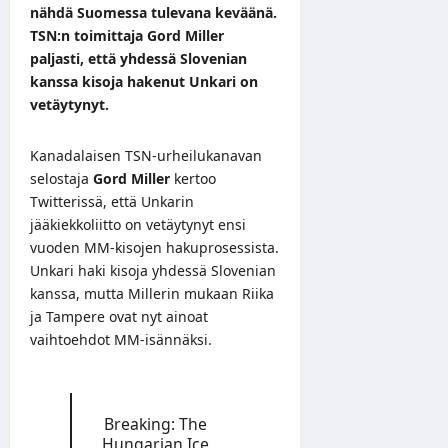
nähdä Suomessa tulevana keväänä.
TSN:n toimittaja Gord Miller
paljasti, että yhdessä Slovenian
kanssa kisoja hakenut Unkari on
vetäytynyt.
Kanadalaisen TSN-urheilukanavan
selostaja
Gord Miller
kertoo
Twitterissä
, että Unkarin
jääkiekkoliitto on vetäytynyt ensi
vuoden MM-kisojen hakuprosessista.
Unkari haki kisoja yhdessä Slovenian
kanssa, mutta Millerin mukaan Riika
ja Tampere ovat nyt ainoat
vaihtoehdot MM-isännäksi.
Breaking: The
Hungarian Ice