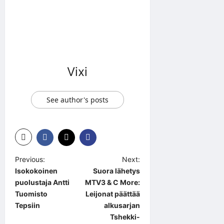
Vixi
See author's posts
P
Previous:
Next:
Isokokoinen
Suora lähetys
o
puolustaja Antti
MTV3 & C More:
s
Tuomisto
Leijonat päättää
t
Tepsiin
alkusarjan
Tshekki-
n