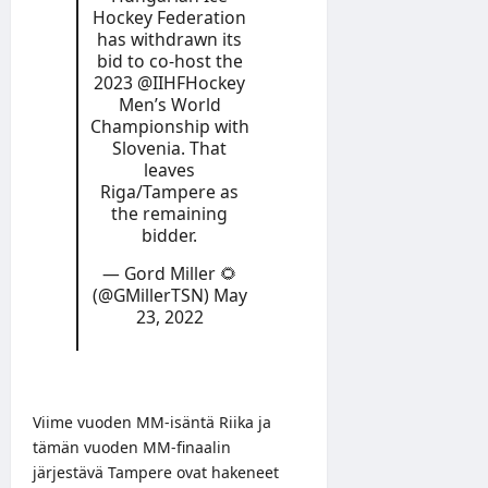
Hockey Federation
has withdrawn its
bid to co-host the
2023
@IIHFHockey
Men’s World
Championship with
Slovenia. That
leaves
Riga/Tampere as
the remaining
bidder.
— Gord Miller 🌻
(@GMillerTSN)
May
23, 2022
Viime vuoden MM-isäntä Riika ja
tämän vuoden MM-finaalin
järjestävä Tampere ovat hakeneet