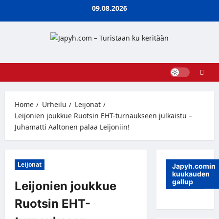
Skip
09.08.2026
to
content
Home
Urheilu
Leijonat
Leijonien joukkue Ruotsin EHT-turnaukseen julkaistu –
Juhamatti Aaltonen palaa Leijoniin!
Leijonat
Japyh.comin
kuukauden
gallup
Leijonien joukkue
Ruotsin EHT-