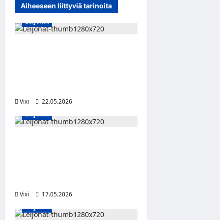
Aiheeseen liittyviä tarinoita
g
Leijonat
a
t
Leijonat murskasi Latvian –
i
voiton varjossa Erholtz
o
kotiin ja Päivärinta takaisin
Zürichiin
n
Vixi
22.05.2026
Leijonat
Maalivahti vaihtuu USA-
otteluun – Leijonien
puolustus lukittiin Seppälän
passin myötä
Vixi
17.05.2026
Leijonat