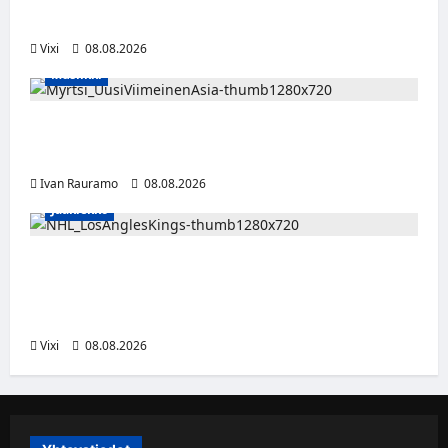
Maxilla ja TV5:llä
Vixi
08.08.2026
Musiikki
Myrtsi sanoo uudella singlellään viimeisen
sanan – matka kohti debyyttialbumia jatkuu
Ivan Rauramo
08.08.2026
Jääkiekko
Anže Kopitar saa kuninkaallisen
kunnianosoituksen – numero 11 kattoon ja
patsas areenan eteen
Vixi
08.08.2026