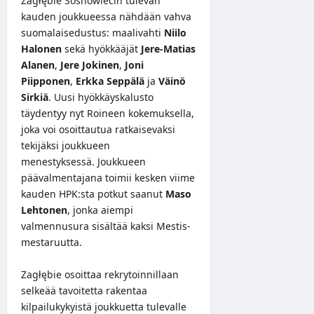
Zagłębie Sosnowiecin tulevan
kauden joukkueessa nähdään vahva
suomalaisedustus: maalivahti
Niilo
Halonen
sekä hyökkääjät
Jere-Matias
Alanen
,
Jere Jokinen
,
Joni
Piipponen
,
Erkka Seppälä
ja
Väinö
Sirkiä
. Uusi hyökkäyskalusto
täydentyy nyt Roineen kokemuksella,
joka voi osoittautua ratkaisevaksi
tekijäksi joukkueen
menestyksessä. Joukkueen
päävalmentajana toimii kesken viime
kauden HPK:sta potkut saanut
Maso
Lehtonen
, jonka aiempi
valmennusura sisältää kaksi Mestis-
mestaruutta.
Zagłębie osoittaa rekrytoinnillaan
selkeää tavoitetta rakentaa
kilpailukykyistä joukkuetta tulevalle