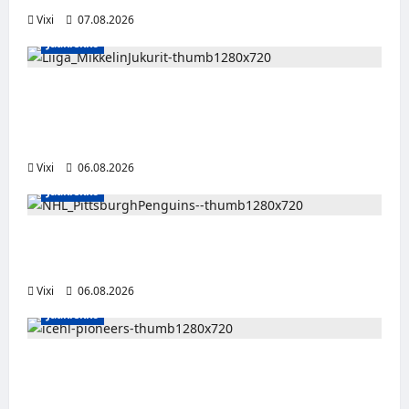
Vixi
07.08.2026
Jääkiekko
Alex Lintuniemi vahvistaa Jukurien
puolustusta – kokenut puolustaja palaa
Liigaan
Vixi
06.08.2026
Jääkiekko
Ville Koivuselle jättisopimus Pittsburghiin –
kahdeksan vuotta ja 32 miljoonaa dollaria
Vixi
06.08.2026
Jääkiekko
Jesse Seppälä siirtyy Itävaltaan – Pioneers
Vorarlbergin suomalaisryhmä kasvaa