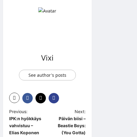
Vixi
See author's posts
P
Previous:
Next:
IPK:n hyökkäys
Päivän biisi –
o
vahvistuu –
Beastie Boys:
s
Elias Koponen
(You Gotta)