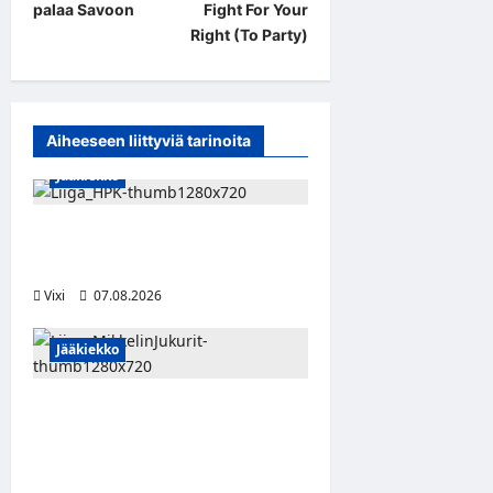
t
palaa Savoon
Fight For Your
Right (To Party)
n
a
v
Aiheeseen liittyviä tarinoita
i
Jääkiekko
g
a
Viljami Jokirinne jatkaa
t
HPK:ssa kevääseen 2028
i
Vixi
07.08.2026
o
Jääkiekko
n
Alex Lintuniemi vahvistaa
Jukurien puolustusta –
kokenut puolustaja palaa