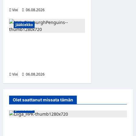
Liigaan
Vixi
06.08.2026
Jääkiekko
Ville Koivuselle jättisopimus
Pittsburghiin – kahdeksan
vuotta ja 32 miljoonaa
dollaria
Vixi
06.08.2026
Olet saattanut missata tämän
Jääkiekko
Viljami Jokirinne jatkaa HPK:ssa kevääseen
2028