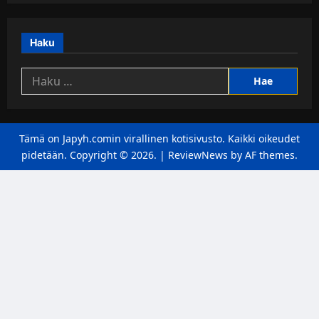
Haku
Haku:
Tämä on Japyh.comin virallinen kotisivusto. Kaikki oikeudet
pidetään. Copyright © 2026.
|
ReviewNews
by AF themes.