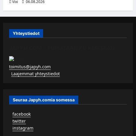
Vixi
06.08.2026
Yhteystiedot
JAPYH.COM – TURISTAAN KU KERITÄÄN
toimitus@japyh.com
▹
Laajemmat yhteystiedot
Seuraa Japyh.comia somessa
▹
facebook
▹
twitter
▹
instagram