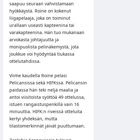
saapuu seuraan vahvistamaan
hyökkäystä. Roine on kokenut
liigapelaaja, joka on toiminut
urallaan useasti kapteenina tai
varakapteenina. Hän tuo mukanaan
arvokasta johtajuutta ja
monipuolista pelinäkemystä, jota
joukkue voi hyödyntää tiukassa
ottelutahdissa.
Viime kaudella Roine pelasi
Pelicansissa sekä HIFKssä. Pelicansin
paidassa hän teki neljä maalia ja
antoi viisitoista syöttöä 49 ottelussa,
istuen rangaistuspenkillä vain 16
minuuttia. HIFK:n riveissä otteluita
kertyi yhdeksän, mutta
tilastomerkinnät jäivät puuttumaan.