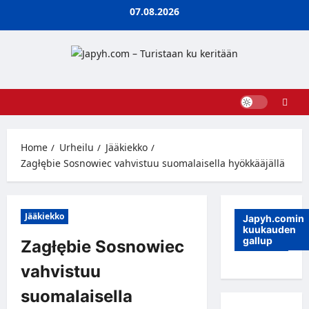
Skip
07.08.2026
to
content
Home
Urheilu
Jääkiekko
Zagłębie Sosnowiec vahvistuu suomalaisella hyökkääjällä
Jääkiekko
Japyh.comin
kuukauden
gallup
Zagłębie Sosnowiec
vahvistuu
suomalaisella