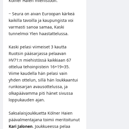
Kölner Haien miehistöön.
− Seura on aivan Euroopan kärkeä
kaikilla tavoilla ja kaupungista voi
varmasti sanoa samaa, Kaski
tunnelmoi Ylen haastattelussa.
Kaski pelasi viimeiset 3 kautta
Ruotsin pääsarjassa pelaavan
HV71:n miehistössä kaikkiaan 67
ottelua tehoinpistein 16+19=35.
Viime kaudella hän pelasi vain
yhden ottelun, sillä hän loukkaantui
runkosarjan avausottelussa, ja
olkapäävamma piti hänet sivussa
loppukauden ajan.
Saksalaisjoukkuetta Kölner Haien
päävalmentajana toimii meritoitunut
Kari Jalonen
. Joukkueessa pelaa