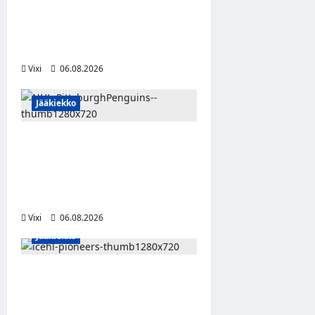
Jukurien puolustusta –
kokenut puolustaja palaa
Liigaan
Vixi
06.08.2026
Jääkiekko
Ville Koivuselle jättisopimus
Pittsburghiin – kahdeksan
vuotta ja 32 miljoonaa
dollaria
Vixi
06.08.2026
Jääkiekko
Jesse Seppälä siirtyy
Itävaltaan – Pioneers
Vorarlbergin