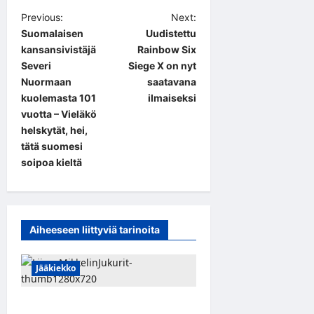
P
Previous:
Next:
Suomalaisen
Uudistettu
o
kansansivistäjä
Rainbow Six
s
Severi
Siege X on nyt
t
Nuormaan
saatavana
kuolemasta 101
ilmaiseksi
n
vuotta – Vieläkö
a
helskytät, hei,
tätä suomesi
v
soipoa kieltä
i
g
a
Aiheeseen liittyviä tarinoita
t
i
Jääkiekko
o
n
Alex Lintuniemi vahvistaa