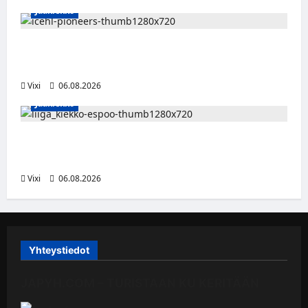
Jääkiekko
Jesse Seppälä siirtyy Itävaltaan – Pioneers
Vorarlbergin suomalaisryhmä kasvaa
Vixi
06.08.2026
Jääkiekko
Ruotsalaishyökkääjä Linus Öberg siirtyy
Kiekko-Espooseen
Vixi
06.08.2026
Yhteystiedot
JAPYH.COM – TURISTAAN KU KERITÄÄN