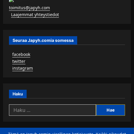
toimitus@japyh.com
▹
Laajemmat yhteystiedot
Seuraa Japyh.comia somessa
▹
facebook
▹
twitter
▹
instagram
Haku
Haku: