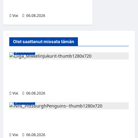
suomalaisryhmä kasvaa
Vixi
06.08.2026
Olet saattanut missata tämän
Jääkiekko
Alex Lintuniemi vahvistaa Jukurien
puolustusta – kokenut puolustaja palaa
Liigaan
Vixi
06.08.2026
Jääkiekko
Ville Koivuselle jättisopimus Pittsburghiin –
kahdeksan vuotta ja 32 miljoonaa dollaria
Vixi
06.08.2026