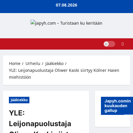
Skip
07.08.2026
to
content
Home
Urheilu
Jääkiekko
YLE: Leijonapuolustaja Oliwer Kaski siirtyy Kölner Haien
miehistöön
Jääkiekko
Japyh.comin
kuukauden
gallup
YLE:
Leijonapuolustaja