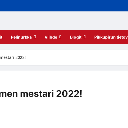
it
Pelinurkka
Viihde
Blogit
Pikkupirun tietov
mestari 2022!
men mestari 2022!