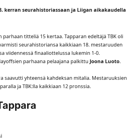
. kerran seurahistoriassaan ja Liigan aikakaudella
parhaan titteliä 15 kertaa. Tapparan edeltäjä TBK oli
armisti seurahistoriansa kaikkiaan 18. mestaruuden
a viidennessä finaaliottelussa lukemin 1-0.
layoffsien parhaana pelaajana palkittu
Joona Luoto
.
ura saavutti yhteensä kahdeksan mitalia. Mestaruuksien
aralla ja TBK:lla kaikkiaan 12 pronssia.
Tappara
i