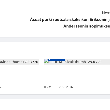
Next
Ässät purki ruotsalaiskaksikon Eriksonin j
Anderssonin sopimukse
Jääkiekko
 kuninkaallisen
Suomalaislaituri Toivo Laaksonen
en – numero 11 kattoon
jatkaa uraansa Kroatiassa – KHL Sisak
n eteen
nappasi tehokkaan hyökkääjän
6
Vixi
08.08.2026