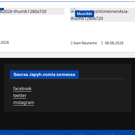
at
Musiikki
t Sveitsin WEHT-turnaukseen
ella – ottelut näkyvät HBO
Myrtsi sanoo uudella singlellä
5:llä
sanan – matka kohti debyyttial
.2026
Ivan Rauramo
08.08.2026
Seuraa Japyh.comia somessa
▹
facebook
▹
twitter
▹
instagram