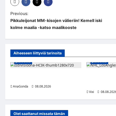
P
Previous:
Pikkuleijonat MM-kisojen välieriin! Kemell iski
o
kolme maalia -katso maalikooste
s
t
n
Aiheeseen liittyviä tarinoita
a
Jääkiekko
Jääkiekko
v
Miikka Ranki jatkaa HCIK:ssa –
Anže Kopitar saa
i
puolustajalle kolmas kausi Kaarinassa
kunnianosoituks
ja patsas areena
AnaGonda
08.08.2026
g
Vixi
08.08.202
a
t
Olet saattanut missata tämän