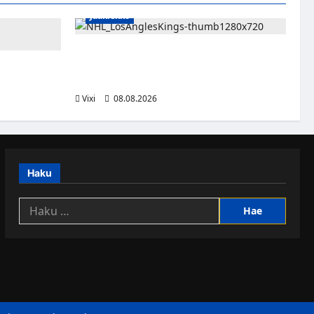
Jääkiekko
Anže Kopitar saa kuninkaallisen
kunnianosoituksen – numero 11 kattoon ja
än viimeisen
patsas areenan eteen
bumia jatkuu
Vixi
08.08.2026
Haku
Haku: