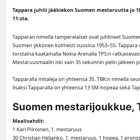
Tappara juhlii jääkiekon Suomen mestaruutta jo 18
11:sta.
Tapparan nimellä tamperelaiset ovat juhlineet Suomen 
Suomen ykkönen kolmesti vuosina 1953–55. Tappara v
torstaina kaatamalla Nokia Arenalla TPS:n ratkaisevass
Mestaruusmaalin iski vain 35 sekunnin pelin jälkeen p
Tapparalla mitaleja on yhteensä 35. TBK:n nimellä se
lisäksi Tapparalla on yhteensä 13 SM-hopeaa sekä Tapp
Suomen mestarijoukkue, 
Maalivahdit:
1 Kari Piiroinen, 1. mestaruus
30 Christian Heljanko, 1. mestaruus, 1 hopea, 1 pronss