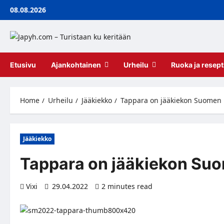
Skip
08.08.2026
to
content
Etusivu
Ajankohtainen
Urheilu
Ruoka ja resept
Home
Urheilu
Jääkiekko
Tappara on jääkiekon Suomen 
Jääkiekko
Tappara on jääkiekon Suo
Vixi
29.04.2022
2 minutes read