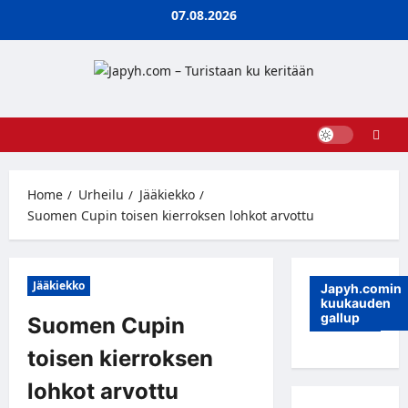
Skip
07.08.2026
to
content
Home
Urheilu
Jääkiekko
Suomen Cupin toisen kierroksen lohkot arvottu
Jääkiekko
Japyh.comin
kuukauden
gallup
Suomen Cupin
toisen kierroksen
lohkot arvottu