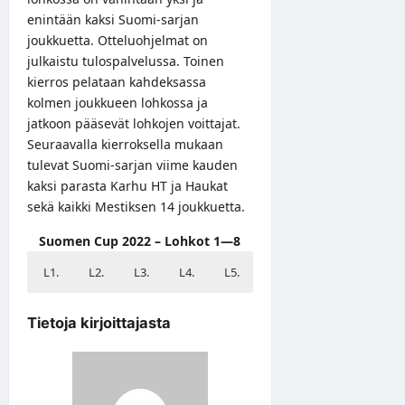
enintään kaksi Suomi-sarjan
joukkuetta. Otteluohjelmat on
julkaistu
tulospalvelussa
. Toinen
kierros pelataan kahdeksassa
kolmen joukkueen lohkossa ja
jatkoon pääsevät lohkojen voittajat.
Seuraavalla kierroksella mukaan
tulevat Suomi-sarjan viime kauden
kaksi parasta Karhu HT ja Haukat
sekä kaikki Mestiksen 14 joukkuetta.
Suomen Cup 2022 – Lohkot 1—8
L1.
L2.
L3.
L4.
L5.
L6.
L7.
L8.
HC Giants (Hollola)
Laser HT (Oulu)
Nokian Pyry
Liikunnan Riemu (Jyväskylä)
D-Kiekko (Jyväskylä)
HC Indians Kaarina
JHT Kalajoki
Kotkan Titaanit
Porvoon Hunters
MuIK Hockey (Uudestakaarlepyy)
S-Kiekko (Seinäjoki)
KISE (Oulu)
LeKi-75 (Leppävirta)
LaJy (Latila)
Gladiators Hockey Team (Laukaa)
Viikingit (Helsinki)
Tietoja kirjoittajasta
Kerava Shakers
Lapuan Virkiä
LeKi (Lempäälä)
Suoladen Urho
Warkis (Varkaus)
Jäähonka (Espoo)
Sipoon Wolf