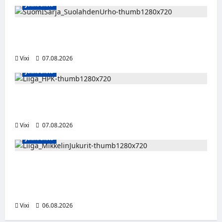
Jääkiekko
FPS:n keskushyökkääjä Martti Mäkinen
siirtyy Suolahden Urhoon
Vixi
07.08.2026
Jääkiekko
Viljami Jokirinne jatkaa HPK:ssa kevääseen
2028
Vixi
07.08.2026
Jääkiekko
Alex Lintuniemi vahvistaa Jukurien
puolustusta – kokenut puolustaja palaa
Liigaan
Vixi
06.08.2026