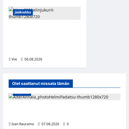
Jääkiekko
Alex Lintuniemi vahvistaa
Jukurien puolustusta –
kokenut puolustaja palaa
Liigaan
Vixi
06.08.2026
Olet saattanut missata tämän
Musiikki
Alter Annala julkaisi Kultapoika-singlen –
Alert!-albumi ilmestyy elokuussa
Ivan Rauramo
07.08.2026
0