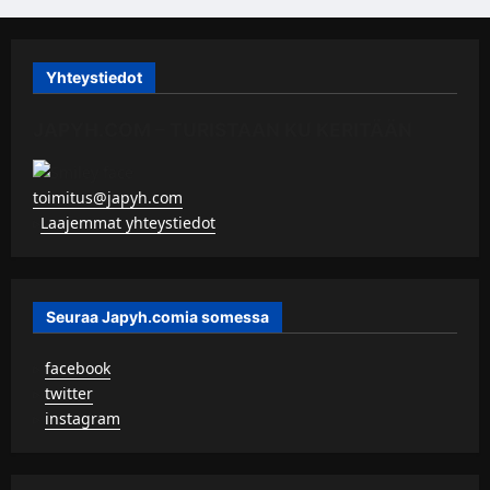
Yhteystiedot
JAPYH.COM – TURISTAAN KU KERITÄÄN
toimitus@japyh.com
▹
Laajemmat yhteystiedot
Seuraa Japyh.comia somessa
▹
facebook
▹
twitter
▹
instagram