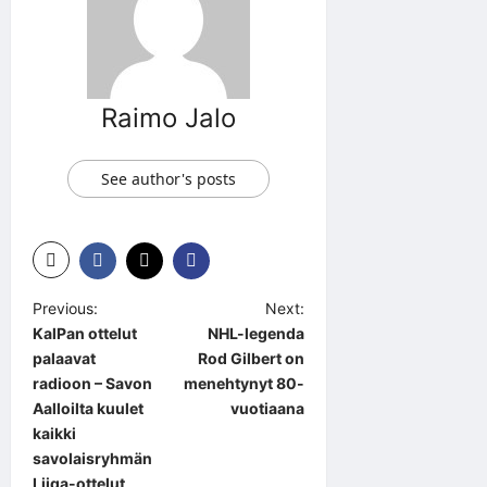
Raimo Jalo
See author's posts
P
Previous:
Next:
KalPan ottelut
NHL-legenda
o
palaavat
Rod Gilbert on
s
radioon – Savon
menehtynyt 80-
t
Aalloilta kuulet
vuotiaana
kaikki
n
savolaisryhmän
a
Liiga-ottelut