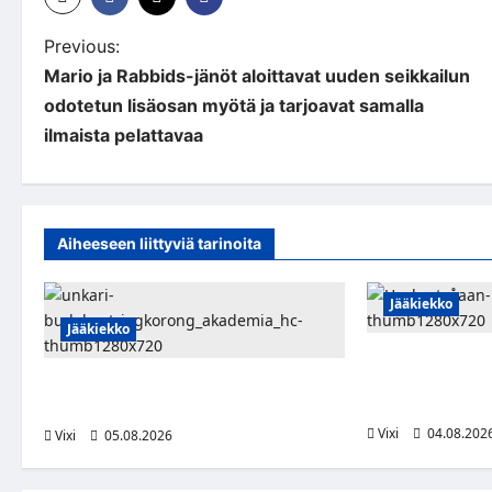
P
Previous:
Mario ja Rabbids-jänöt aloittavat uuden seikkailun
o
odotetun lisäosan myötä ja tarjoavat samalla
s
ilmaista pelattavaa
t
n
a
Aiheeseen liittyviä tarinoita
v
Jääkiekko
i
Jääkiekko
g
Severi Väre jatk
kuuropuolustaja 
Pieksämäkeläispuolustaja Niklas
a
riveihin
Karjalainen Unkarin Erste Ligaan
Vixi
04.08.202
Vixi
05.08.2026
t
i