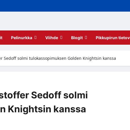
it
Pelinurkka
Viihde
Blogit
Pikkupirun tietov
er Sedoff solmi tulokassopimuksen Golden Knightsin kanssa
toffer Sedoff solmi
n Knightsin kanssa