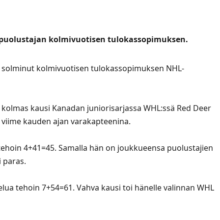
spuolustajan kolmivuotisen tulokassopimuksen.
solminut kolmivuotisen tulokassopimuksen NHL-
 kolmas kausi Kanadan juniorisarjassa WHL:ssä Red Deer
 viime kauden ajan varakapteenina.
 tehoin 4+41=45. Samalla hän on joukkueensa puolustajien
 paras.
elua tehoin 7+54=61. Vahva kausi toi hänelle valinnan WHL