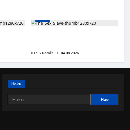
Viihde
jaan – JoKP-
Oma kumppani myi viiden lapsen äitiä
in
seksiorjaksi – pysäyttävä dokumenttisarja
alkaa HBO Maxilla
Felix Natalis
04.08.2026
Haku
Haku: