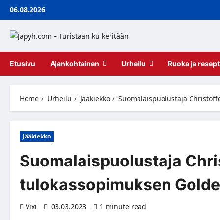
Skip
06.08.2026
to
content
Etusivu
Ajankohtainen
Urheilu
Ruoka ja resept
Home
Urheilu
Jääkiekko
Suomalaispuolustaja Christoff
Jääkiekko
Suomalaispuolustaja Chris
tulokassopimuksen Golde
Vixi
03.03.2023
1 minute read