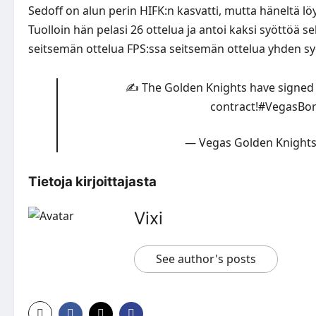
Sedoff on alun perin HIFK:n kasvatti, mutta häneltä l
Tuolloin hän pelasi 26 ottelua ja antoi kaksi syöttöä 
seitsemän ottelua FPS:ssa seitsemän ottelua yhden sy
✍️ The Golden Knights have signed C
contract!
#VegasBo
— Vegas Golden Knight
Tietoja kirjoittajasta
Vixi
See author's posts