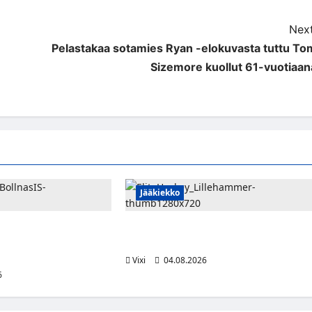
Next
Pelastakaa sotamies Ryan -elokuvasta tuttu To
Sizemore kuollut 61-vuotiaan
Jääkiekko
aa uraansa Ruotsissa –
Santeri Hartikainen siirtyy Norjaan –
lainalle Bollnäs IS:n
JoKP-hyökkääjä Lillehammerin riveihi
Vixi
04.08.2026
6