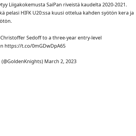
öytyy Liigakokemusta SaiPan riveistä kaudelta 2020-2021.
sekä pelasi HIFK U20:ssa kuusi ottelua kahden syötön kera ja
ötön.
hristoffer Sedoff to a three-year entry-level
rn
https://t.co/0mGDwDpA65
s (@GoldenKnights)
March 2, 2023