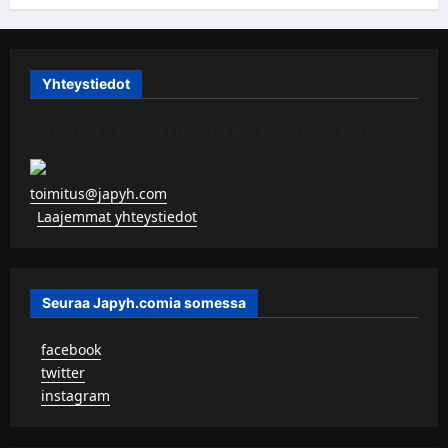
Yhteystiedot
JAPYH.COM – TURISTAAN KU KERITÄÄN
toimitus@japyh.com
▹
Laajemmat yhteystiedot
Seuraa Japyh.comia somessa
▹
facebook
▹
twitter
▹
instagram