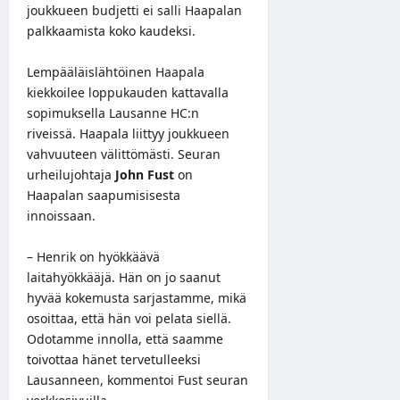
joukkueen budjetti ei salli Haapalan
palkkaamista koko kaudeksi.
Lempääläislähtöinen Haapala
kiekkoilee loppukauden kattavalla
sopimuksella Lausanne HC:n
riveissä. Haapala liittyy joukkueen
vahvuuteen välittömästi. Seuran
urheilujohtaja
John Fust
on
Haapalan saapumisisesta
innoissaan.
– Henrik on hyökkäävä
laitahyökkääjä. Hän on jo saanut
hyvää kokemusta sarjastamme, mikä
osoittaa, että hän voi pelata siellä.
Odotamme innolla, että saamme
toivottaa hänet tervetulleeksi
Lausanneen, kommentoi Fust seuran