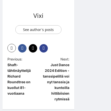
Vixi
See author's posts
P
Previous:
Next:
Shaft-
Just Dance
o
tähtinäyttelijä
2024 Edition -
s
Richard
tanssipelillä voi
t
Roundtree on
nyt tanssia ja
kuollut 81-
kuntoilla
n
vuotiaana
hittibiisien
a
rytmissä
v