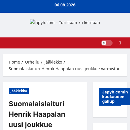
Skip
06.08.2026
to
content
Home
Urheilu
Jääkiekko
Suomalaislaituri Henrik Haapalan uusi joukkue varmistui
Jääkiekko
Japyh.comin
kuukauden
gallup
Suomalaislaituri
Henrik Haapalan
uusi joukkue