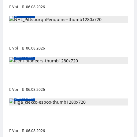
Vixi
06.08.2026
Jääkiekko
Ville Koivuselle jättisopimus Pittsburghiin –
kahdeksan vuotta ja 32 miljoonaa dollaria
Vixi
06.08.2026
Jääkiekko
Jesse Seppälä siirtyy Itävaltaan – Pioneers
Vorarlbergin suomalaisryhmä kasvaa
Vixi
06.08.2026
Jääkiekko
Ruotsalaishyökkääjä Linus Öberg siirtyy
Kiekko-Espooseen
Vixi
06.08.2026