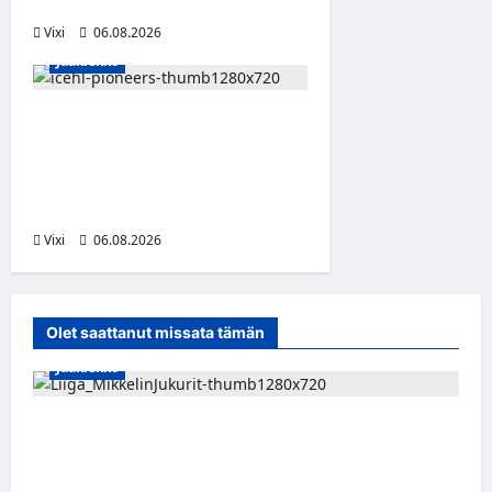
dollaria
Vixi
06.08.2026
Jääkiekko
Jesse Seppälä siirtyy
Itävaltaan – Pioneers
Vorarlbergin
suomalaisryhmä kasvaa
Vixi
06.08.2026
Olet saattanut missata tämän
Jääkiekko
Alex Lintuniemi vahvistaa Jukurien
puolustusta – kokenut puolustaja palaa
Liigaan