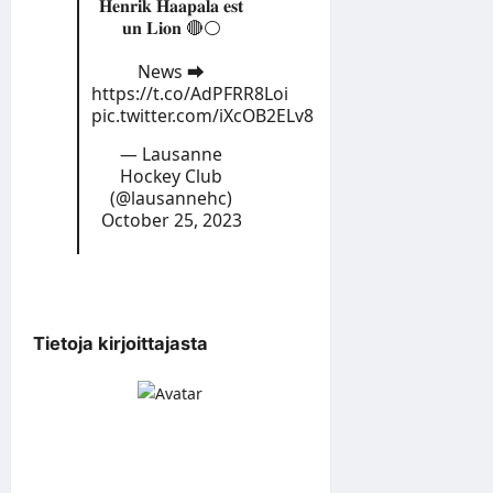
𝐇𝐞𝐧𝐫𝐢𝐤 𝐇𝐚𝐚𝐩𝐚𝐥𝐚 𝐞𝐬𝐭
𝐮𝐧 𝐋𝐢𝐨𝐧 🔴⚪️
News ➡️
https://t.co/AdPFRR8Loi
pic.twitter.com/iXcOB2ELv8
— Lausanne
Hockey Club
(@lausannehc)
October 25, 2023
Tietoja kirjoittajasta