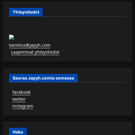
Yhteystiedot
JAPYH.COM – TURISTAAN KU KERITÄÄN
toimitus@japyh.com
▹
Laajemmat yhteystiedot
Seuraa Japyh.comia somessa
▹
facebook
▹
twitter
▹
instagram
Haku