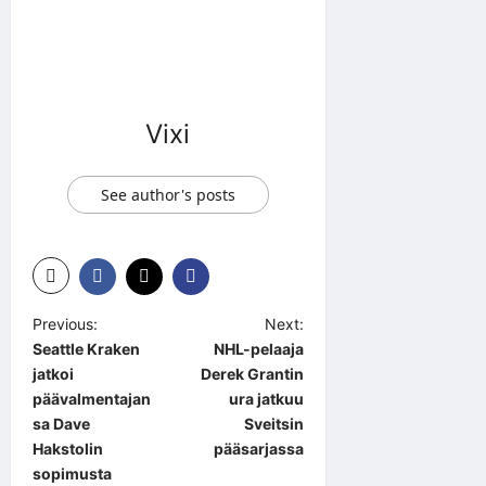
Vixi
See author's posts
P
Previous:
Next:
Seattle Kraken
NHL-pelaaja
o
jatkoi
Derek Grantin
s
päävalmentajan
ura jatkuu
t
sa Dave
Sveitsin
Hakstolin
pääsarjassa
n
sopimusta