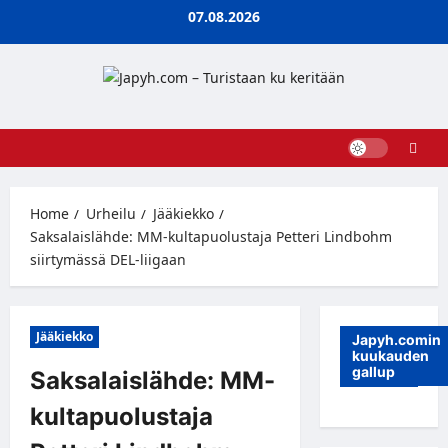
Skip
07.08.2026
to
content
Home
Urheilu
Jääkiekko
Saksalaislähde: MM-kultapuolustaja Petteri Lindbohm
siirtymässä DEL-liigaan
Jääkiekko
Japyh.comin
kuukauden
gallup
Saksalaislähde: MM-
kultapuolustaja