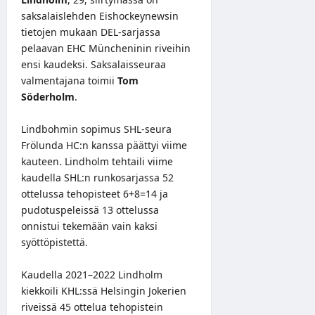
saksalaislehden Eishockeynewsin
tietojen
mukaan DEL-sarjassa
pelaavan EHC Müncheninin riveihin
ensi kaudeksi. Saksalaisseuraa
valmentajana toimii
Tom
Söderholm
.
Lindbohmin sopimus SHL-seura
Frölunda HC:n kanssa päättyi viime
kauteen. Lindholm tehtaili viime
kaudella SHL:n runkosarjassa 52
ottelussa tehopisteet 6+8=14 ja
pudotuspeleissä 13 ottelussa
onnistui tekemään vain kaksi
syöttöpistettä.
Kaudella 2021–2022 Lindholm
kiekkoili KHL:ssä Helsingin Jokerien
riveissä 45 ottelua tehopistein