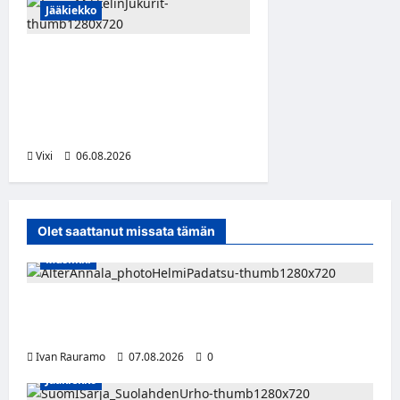
Jääkiekko
Alex Lintuniemi vahvistaa
Jukurien puolustusta –
kokenut puolustaja palaa
Liigaan
Vixi
06.08.2026
Olet saattanut missata tämän
Musiikki
Alter Annala julkaisi Kultapoika-singlen –
Alert!-albumi ilmestyy elokuussa
Ivan Rauramo
07.08.2026
0
Jääkiekko