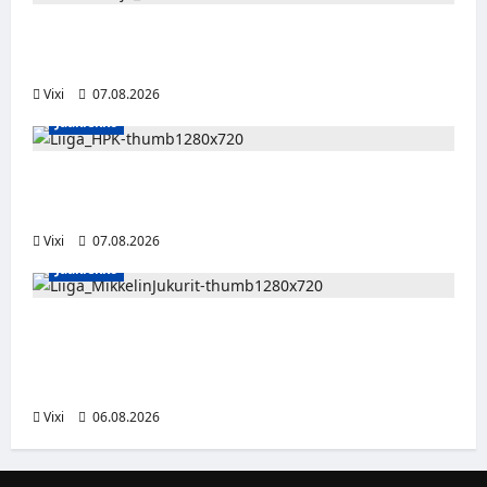
FPS:n keskushyökkääjä Martti Mäkinen
siirtyy Suolahden Urhoon
Vixi
07.08.2026
Jääkiekko
Viljami Jokirinne jatkaa HPK:ssa kevääseen
2028
Vixi
07.08.2026
Jääkiekko
Alex Lintuniemi vahvistaa Jukurien
puolustusta – kokenut puolustaja palaa
Liigaan
Vixi
06.08.2026