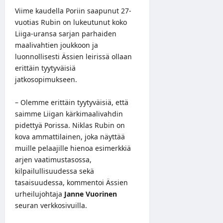
Viime kaudella Poriin saapunut 27-
vuotias Rubin on lukeutunut koko
Liiga-uransa sarjan parhaiden
maalivahtien joukkoon ja
luonnollisesti Ässien leirissä ollaan
erittäin tyytyväisiä
jatkosopimukseen.
– Olemme erittäin tyytyväisiä, että
saimme Liigan kärkimaalivahdin
pidettyä Porissa. Niklas Rubin on
kova ammattilainen, joka näyttää
muille pelaajille hienoa esimerkkiä
arjen vaatimustasossa,
kilpailullisuudessa sekä
tasaisuudessa, kommentoi Ässien
urheilujohtaja
Janne Vuorinen
seuran verkkosivuilla.