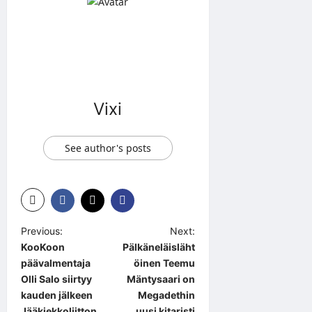
Vixi
See author's posts
P
Previous:
Next:
KooKoon
Pälkäneläisläht
o
päävalmentaja
öinen Teemu
s
Olli Salo siirtyy
Mäntysaari on
t
kauden jälkeen
Megadethin
Jääkiekkoliitton
uusi kitaristi