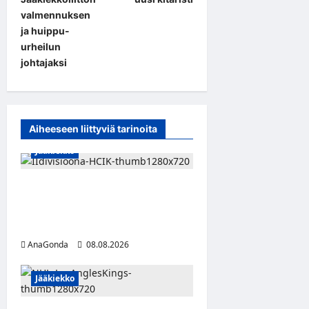
n
valmennuksen
a
ja huippu-
urheilun
v
johtajaksi
i
g
a
Aiheeseen liittyviä tarinoita
t
Jääkiekko
i
o
Miikka Ranki jatkaa HCIK:ssa
n
– puolustajalle kolmas kausi
Kaarinassa
AnaGonda
08.08.2026
Jääkiekko