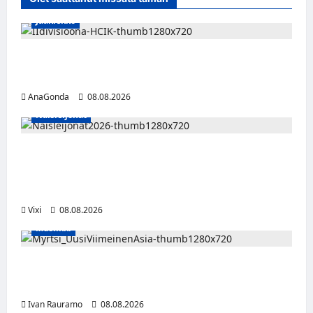
Jääkiekko
Miikka Ranki jatkaa HCIK:ssa – puolustajalle
kolmas kausi Kaarinassa
AnaGonda
08.08.2026
Naisleijonat
Naisleijonat Sveitsin WEHT-turnaukseen
tällä joukkueella – ottelut näkyvät HBO
Maxilla ja TV5:llä
Vixi
08.08.2026
Musiikki
Myrtsi sanoo uudella singlellään viimeisen
sanan – matka kohti debyyttialbumia jatkuu
Ivan Rauramo
08.08.2026