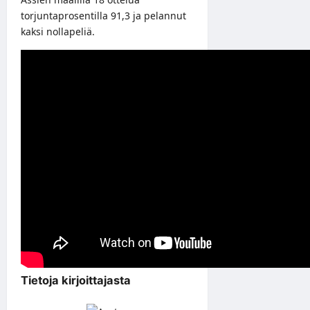
torjuntaprosentilla 91,3 ja pelannut
kaksi nollapeliä.
Tietoja kirjoittajasta