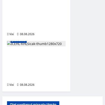
Anže Kopitar saa
kuninkaallisen
kunnianosoituksen –
numero 11 kattoon ja patsas
areenan eteen
Vixi
08.08.2026
Jääkiekko
Suomalaislaituri Toivo
Laaksonen jatkaa uraansa
Kroatiassa – KHL Sisak
nappasi tehokkaan
hyökkääjän
Vixi
08.08.2026
Olet saattanut missata tämän