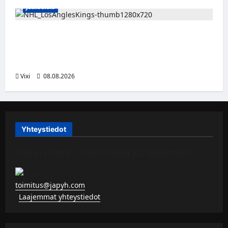
Jääkiekko
Anže Kopitar saa kuninkaallisen
kunnianosoituksen – numero 11 kattoon ja
patsas areenan eteen
Vixi
08.08.2026
Yhteystiedot
JAPYH.COM – TURISTAAN KU KERITÄÄN
toimitus@japyh.com
▹
Laajemmat yhteystiedot