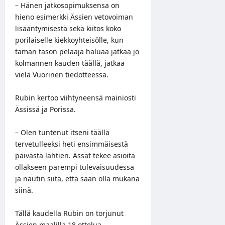
– Hänen jatkosopimuksensa on
hieno esimerkki Ässien vetovoiman
lisääntymisestä sekä kiitos koko
porilaiselle kiekkoyhteisölle, kun
tämän tason pelaaja haluaa jatkaa jo
kolmannen kauden täällä, jatkaa
vielä Vuorinen tiedotteessa.
Rubin kertoo viihtyneensä mainiosti
Ässissä ja Porissa.
– Olen tuntenut itseni täällä
tervetulleeksi heti ensimmäisestä
päivästä lähtien. Ässät tekee asioita
ollakseen parempi tulevaisuudessa
ja nautin siitä, että saan olla mukana
siinä.
Tällä kaudella Rubin on torjunut
Ässien maalilla 18 ottelua