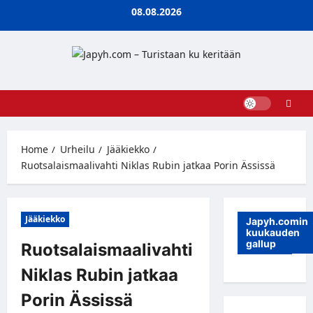
Skip
08.08.2026
to
content
Home
Urheilu
Jääkiekko
Ruotsalaismaalivahti Niklas Rubin jatkaa Porin Ässissä
Jääkiekko
Japyh.comin
kuukauden
gallup
Ruotsalaismaalivahti
Niklas Rubin jatkaa
Porin Ässissä