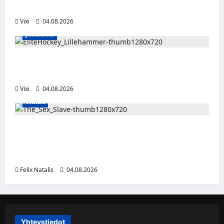
kuuropuolustaja lainalle Bollnäs IS:n riveihin
Vixi
04.08.2026
Jääkiekko
Santeri Hartikainen siirtyy Norjaan – JoKP-
hyökkääjä Lillehammerin riveihin
Vixi
04.08.2026
Viihde
Oma kumppani myi viiden lapsen äitiä
seksiorjaksi – pysäyttävä dokumenttisarja
alkaa HBO Maxilla
Felix Natalis
04.08.2026
Yhteystiedot