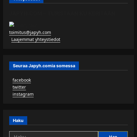
JAPYH.COM – TURISTAAN KU KERITÄÄN
toimitus@japyh.com
▹
Laajemmat yhteystiedot
Seuraa Japyh.comia somessa
▹
facebook
▹
twitter
▹
instagram
Haku
Haku: