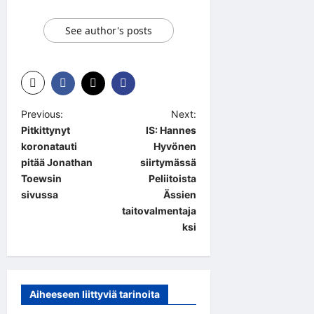
See author's posts
P
Previous:
Next:
Pitkittynyt
IS: Hannes
o
koronatauti
Hyvönen
s
pitää Jonathan
siirtymässä
t
Toewsin
Peliitoista
sivussa
Ässien
n
taitovalmentaja
a
ksi
v
i
g
Aiheeseen liittyviä tarinoita
a