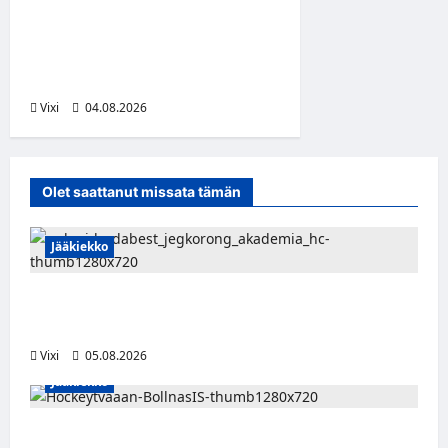
Santeri Hartikainen siirtyy
Norjaan – JoKP-hyökkääjä
Lillehammerin riveihin
Vixi
04.08.2026
Olet saattanut missata tämän
Jääkiekko
Pieksämäkeläispuolustaja Niklas Karjalainen
Unkarin Erste Ligaan
Vixi
05.08.2026
Jääkiekko
Severi Väre jatkaa uraansa Ruotsissa –