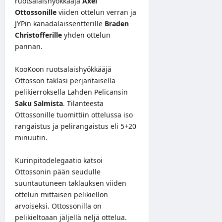
ruotsalaishyökkääjä
Axel
Ottossonille
viiden ottelun verran ja
JYPin kanadalaissentterille
Braden
Christofferille
yhden ottelun
pannan.
KooKoon ruotsalaishyökkääjä
Ottosson taklasi perjantaisella
pelikierroksella Lahden Pelicansin
Saku Salmista
. Tilanteesta
Ottossonille tuomittiin ottelussa iso
rangaistus ja pelirangaistus eli 5+20
minuutin.
Kurinpitodelegaatio katsoi
Ottossonin pään seudulle
suuntautuneen taklauksen viiden
ottelun mittaisen pelikiellon
arvoiseksi. Ottossonilla on
pelikieltoaan jäljellä neljä ottelua.