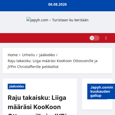
Skip
06.08.2026
to
content
Home
Urheilu
Jääkiekko
Raju takaisku: Liiga määräsi KooKoon Ottossonille ja
JYPin Christofferille pelikiellot
Jääkiekko
Japyh.comin
kuukauden
gallup
Raju takaisku: Liiga
määräsi KooKoon