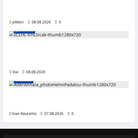
Viisi merkkiä, että kumppani ei ehkä ole
täysin rehellinen
Jokkeri
08.08.2026
0
Jääkiekko
Suomalaislaituri Toivo Laaksonen jatkaa
uraansa Kroatiassa – KHL Sisak nappasi
tehokkaan hyökkääjän
Vixi
08.08.2026
Musiikki
Alter Annala julkaisi Kultapoika-singlen –
Alert!-albumi ilmestyy elokuussa
Ivan Rauramo
07.08.2026
0