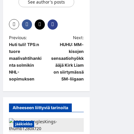
See author's posts
P
Previous:
Next:
Huti tuli! TPS:n
HUHU: MM-
o
tuore
kisojen
s
maalivahtihanki
sensaatiohyökk
t
nta solmikin
ääjä Kirk Liam
NHL-
on siirtymässä
n
sopimuksen
SM-liigaan
a
v
i
Aiheeseen liittyviä tarinoita
g
a
Jääkiekko
t