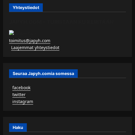
Yhteystiedot
JAPYH.COM – TURISTAAN KU KERITÄÄN
toimitus@japyh.com
▹
Laajemmat yhteystiedot
Seuraa Japyh.comia somessa
▹
facebook
▹
twitter
▹
instagram
Haku