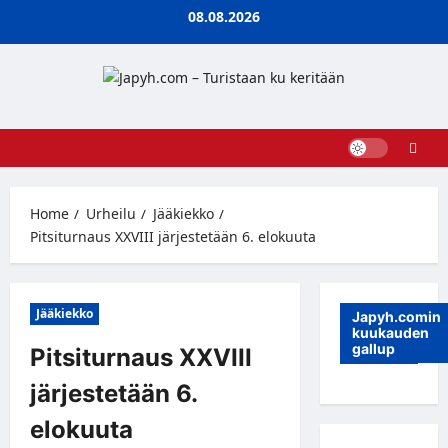
Skip
08.08.2026
to
content
Home
Urheilu
Jääkiekko
Pitsiturnaus XXVIII järjestetään 6. elokuuta
Jääkiekko
Japyh.comin
kuukauden
gallup
Pitsiturnaus XXVIII
järjestetään 6.
elokuuta