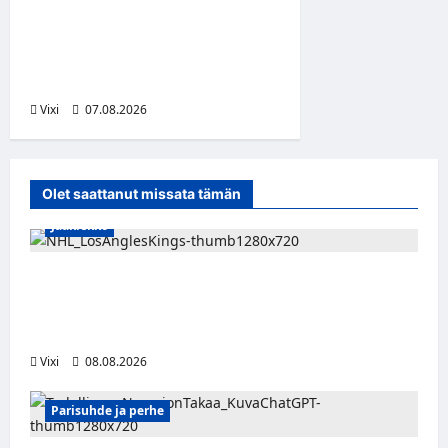
FPS:n keskushyökkääjä
Martti Mäkinen siirtyy
Suolahden Urhoon
Vixi
07.08.2026
Olet saattanut missata tämän
Jääkiekko
Anže Kopitar saa kuninkaallisen
kunnianosoituksen – numero 11 kattoon ja
patsas areenan eteen
Vixi
08.08.2026
Parisuhde ja perhe