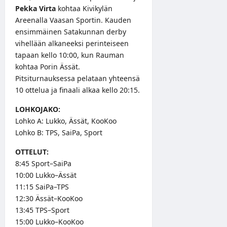
Pekka Virta
kohtaa Kivikylän
Areenalla Vaasan Sportin. Kauden
ensimmäinen Satakunnan derby
vihellään alkaneeksi perinteiseen
tapaan kello 10:00, kun Rauman
kohtaa Porin Ässät.
Pitsiturnauksessa pelataan yhteensä
10 ottelua ja finaali alkaa kello 20:15.
LOHKOJAKO:
Lohko A: Lukko, Ässät, KooKoo
Lohko B: TPS, SaiPa, Sport
OTTELUT:
8:45 Sport–SaiPa
10:00 Lukko–Ässät
11:15 SaiPa–TPS
12:30 Ässät–KooKoo
13:45 TPS–Sport
15:00 Lukko–KooKoo