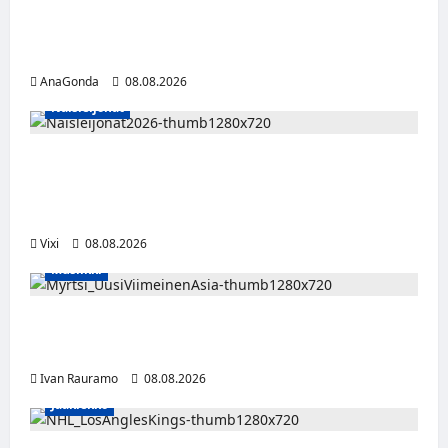
Miikka Ranki jatkaa HCIK:ssa – puolustajalle
kolmas kausi Kaarinassa
AnaGonda
08.08.2026
Naisleijonat
Naisleijonat Sveitsin WEHT-turnaukseen
tällä joukkueella – ottelut näkyvät HBO
Maxilla ja TV5:llä
Vixi
08.08.2026
Musiikki
Myrtsi sanoo uudella singlellään viimeisen
sanan – matka kohti debyyttialbumia jatkuu
Ivan Rauramo
08.08.2026
Jääkiekko