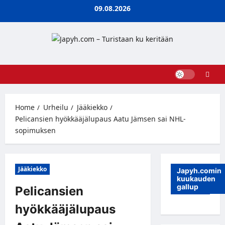
Skip
09.08.2026
to
content
Home
Urheilu
Jääkiekko
Pelicansien hyökkääjälupaus Aatu Jämsen sai NHL-
sopimuksen
Jääkiekko
Japyh.comin
kuukauden
gallup
Pelicansien
hyökkääjälupaus