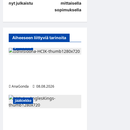
nyt julkaistu
mittaisella
n
sopimuksella
a
v
i
Aiheeseen liittyviä tarinoita
g
Jääkiekko
a
t
Miikka Ranki jatkaa HCIK:ssa
i
– puolustajalle kolmas kausi
o
Kaarinassa
n
AnaGonda
08.08.2026
Jääkiekko
Anže Kopitar saa
kuninkaallisen