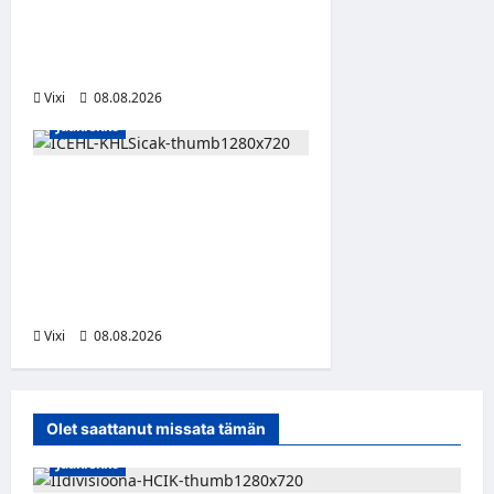
kunnianosoituksen –
numero 11 kattoon ja patsas
areenan eteen
Vixi
08.08.2026
Jääkiekko
Suomalaislaituri Toivo
Laaksonen jatkaa uraansa
Kroatiassa – KHL Sisak
nappasi tehokkaan
hyökkääjän
Vixi
08.08.2026
Olet saattanut missata tämän
Jääkiekko