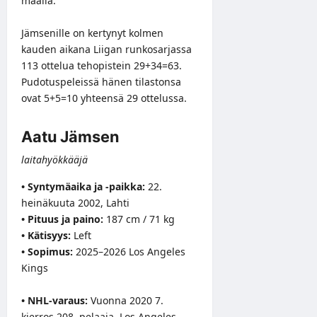
maalia.
Jämsenille on kertynyt kolmen
kauden aikana Liigan runkosarjassa
113 ottelua tehopistein 29+34=63.
Pudotuspeleissä hänen tilastonsa
ovat 5+5=10 yhteensä 29 ottelussa.
Aatu Jämsen
laitahyökkääjä
• Syntymäaika ja -paikka:
22.
heinäkuuta 2002, Lahti
• Pituus ja paino:
187 cm / 71 kg
• Kätisyys:
Left
• Sopimus:
2025–2026 Los Angeles
Kings
• NHL-varaus:
Vuonna 2020 7.
kierros 208. pelaaja, Los Angeles