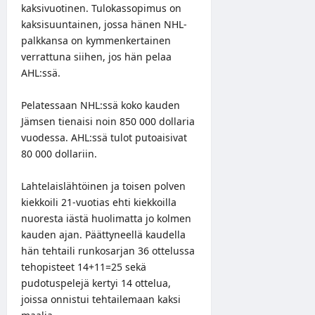
kaksivuotinen. Tulokassopimus on
kaksisuuntainen, jossa hänen NHL-
palkkansa on kymmenkertainen
verrattuna siihen, jos hän pelaa
AHL:ssä.
Pelatessaan NHL:ssä koko kauden
Jämsen tienaisi noin 850 000 dollaria
vuodessa. AHL:ssä tulot putoaisivat
80 000 dollariin.
Lahtelaislähtöinen ja toisen polven
kiekkoili 21-vuotias ehti kiekkoilla
nuoresta iästä huolimatta jo kolmen
kauden ajan. Päättyneellä kaudella
hän tehtaili runkosarjan 36 ottelussa
tehopisteet 14+11=25 sekä
pudotuspelejä kertyi 14 ottelua,
joissa onnistui tehtailemaan kaksi