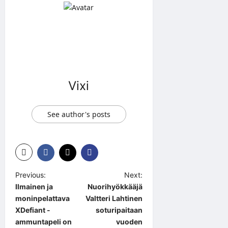
Vixi
See author's posts
P
Previous:
Next:
Ilmainen ja
Nuorihyökkääjä
o
moninpelattava
Valtteri Lahtinen
s
XDefiant -
soturipaitaan
t
ammuntapeli on
vuoden