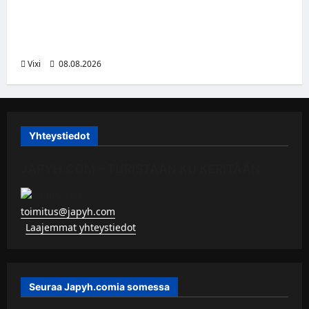
Anže Kopitar saa kuninkaallisen
kunnianosoituksen – numero 11 kattoon ja
patsas areenan eteen
Vixi
08.08.2026
Yhteystiedot
JAPYH.COM – TURISTAAN KU KERITÄÄN
toimitus@japyh.com
▹
Laajemmat yhteystiedot
Seuraa Japyh.comia somessa