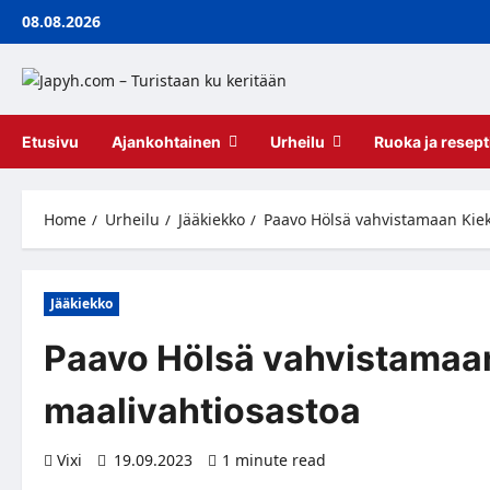
Skip
08.08.2026
to
content
Etusivu
Ajankohtainen
Urheilu
Ruoka ja resept
Home
Urheilu
Jääkiekko
Paavo Hölsä vahvistamaan Kie
Jääkiekko
Paavo Hölsä vahvistamaa
maalivahtiosastoa
Vixi
19.09.2023
1 minute read