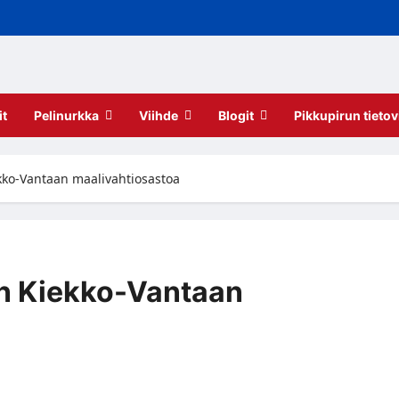
it
Pelinurkka
Viihde
Blogit
Pikkupirun tietov
kko-Vantaan maalivahtiosastoa
n Kiekko-Vantaan