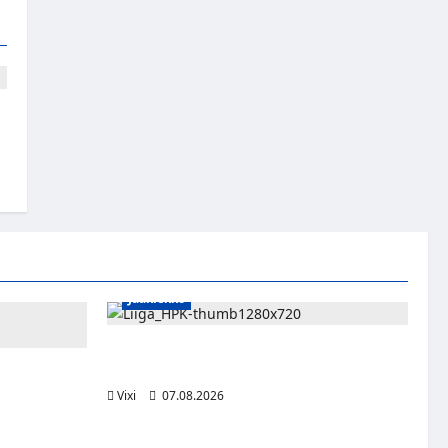
Jääkiekko
Viljami Jokirinne jatkaa HPK:ssa kevääseen
2028
 Mäkinen
Vixi
07.08.2026