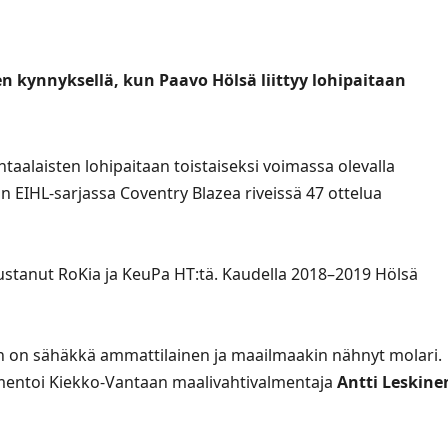
 kynnyksellä, kun Paavo Hölsä liittyy lohipaitaan
vantaalaisten lohipaitaan toistaiseksi voimassa olevalla
an EIHL-sarjassa Coventry Blazea riveissä 47 ottelua
ustanut RoKia ja KeuPa HT:tä. Kaudella 2018–2019 Hölsä
n on sähäkkä ammattilainen ja maailmaakin nähnyt molari.
entoi Kiekko-Vantaan maalivahtivalmentaja
Antti Leskine