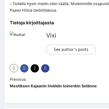
– Todella hyvin mielin olen täällä. Molemmille osapuoli
Paavo Hölsä tiedotteessa.
Tietoja kirjoittajasta
Vixi
See author's posts
P
Previous:
Mestiksen Kajaanin Hokkiin toinenkin Selänne
o
s
t