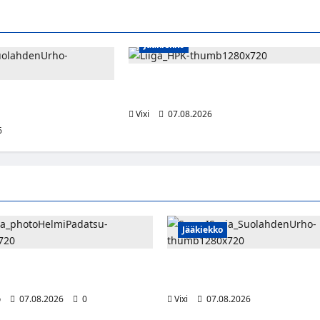
Jääkiekko
Viljami Jokirinne jatkaa HPK:ssa
kevääseen 2028
kkääjä Martti Mäkinen
en Urhoon
Vixi
07.08.2026
6
Jääkiekko
julkaisi Kultapoika-singlen –
FPS:n keskushyökkääjä Martti
i ilmestyy elokuussa
siirtyy Suolahden Urhoon
o
07.08.2026
0
Vixi
07.08.2026