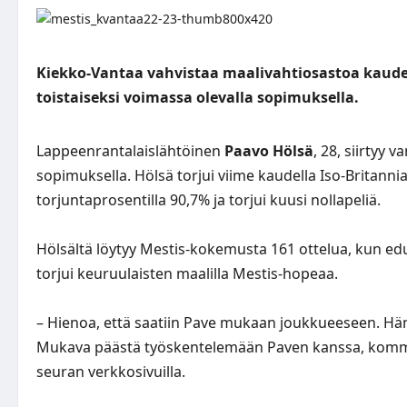
Kiekko-Vantaa vahvistaa maalivahtiosastoa kauden
toistaiseksi voimassa olevalla sopimuksella.
Lappeenrantalaislähtöinen
Paavo Hölsä
, 28, siirtyy 
sopimuksella. Hölsä torjui viime kaudella Iso-Britanni
torjuntaprosentilla 90,7% ja torjui kuusi nollapeliä.
Hölsältä löytyy Mestis-kokemusta 161 ottelua, kun ed
torjui keuruulaisten maalilla Mestis-hopeaa.
– Hienoa, että saatiin Pave mukaan joukkueeseen. Hä
Mukava päästä työskentelemään Paven kanssa, komm
seuran verkkosivuilla.