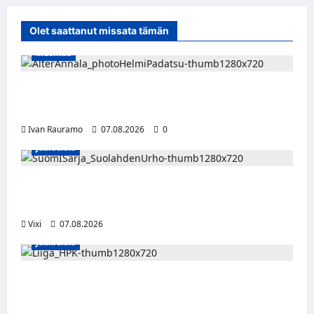
Olet saattanut missata tämän
Musiikki
Alter Annala julkaisi Kultapoika-singlen –
Alert!-albumi ilmestyy elokuussa
Ivan Rauramo
07.08.2026
0
Jääkiekko
FPS:n keskushyökkääjä Martti Mäkinen
siirtyy Suolahden Urhoon
Vixi
07.08.2026
Jääkiekko
Viljami Jokirinne jatkaa HPK:ssa kevääseen
2028