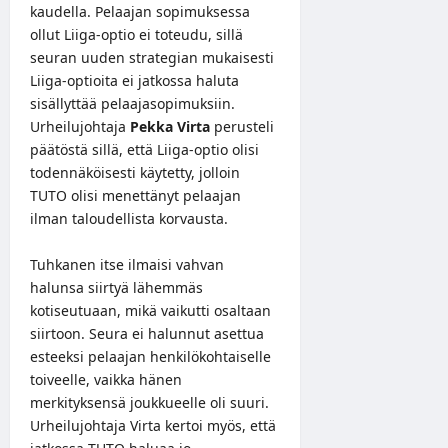
kaudella. Pelaajan sopimuksessa
ollut Liiga-optio ei toteudu, sillä
seuran uuden strategian mukaisesti
Liiga-optioita ei jatkossa haluta
sisällyttää pelaajasopimuksiin.
Urheilujohtaja
Pekka Virta
perusteli
päätöstä sillä, että Liiga-optio olisi
todennäköisesti käytetty, jolloin
TUTO olisi menettänyt pelaajan
ilman taloudellista korvausta.
Tuhkanen itse ilmaisi vahvan
halunsa siirtyä lähemmäs
kotiseutuaan, mikä vaikutti osaltaan
siirtoon. Seura ei halunnut asettua
esteeksi pelaajan henkilökohtaiselle
toiveelle, vaikka hänen
merkityksensä joukkueelle oli suuri.
Urheilujohtaja Virta kertoi myös, että