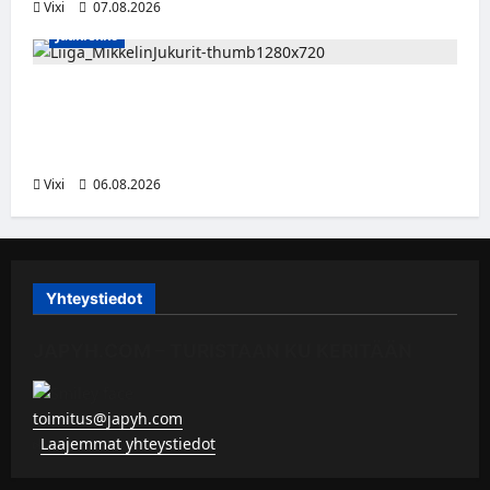
Vixi
07.08.2026
Jääkiekko
Alex Lintuniemi vahvistaa Jukurien
puolustusta – kokenut puolustaja palaa
Liigaan
Vixi
06.08.2026
Yhteystiedot
JAPYH.COM – TURISTAAN KU KERITÄÄN
toimitus@japyh.com
▹
Laajemmat yhteystiedot