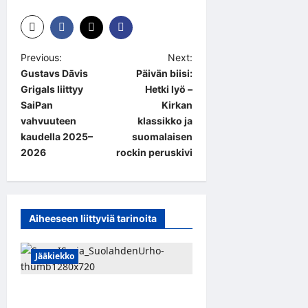
P
Previous:
Next:
Gustavs Dāvis
Päivän biisi:
o
Grigals liittyy
Hetki lyö –
s
SaiPan
Kirkan
t
vahvuuteen
klassikko ja
kaudella 2025–
suomalaisen
n
2026
rockin peruskivi
a
v
i
Aiheeseen liittyviä tarinoita
g
a
Jääkiekko
t
i
FPS:n keskushyökkääjä