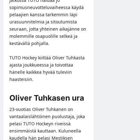
jatkossa TUTO haluaa jo
sopimusneuvotteluvaiheessa käydä
pelaajien kanssa tarkemmin läpi
urasuunnitelmia ja sitoutumista
seuraan, jotta yhteinen aikajänne on
molemmille osapuolille selkeä ja
kestävällä pohjalla.
TUTO Hockey kiittää Oliver Tuhkasta
ajasta joukkueessa ja toivottaa
hänelle kaikkea hyvää tuleviin
haasteisiin.
Oliver Tuhkasen ura
23-vuotias Oliver Tuhkanen on
vantaalaislähtöinen puolustaja, joka
pelasi TUTO Hockeyn riveissä
ensimmäistä kauttaan. Kuluneella
kaudella hän pelasi Mestiksen