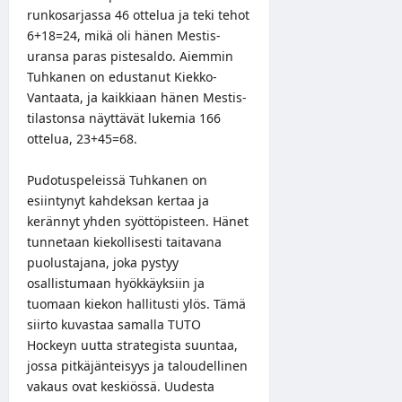
runkosarjassa 46 ottelua ja teki tehot
6+18=24, mikä oli hänen Mestis-
uransa paras pistesaldo. Aiemmin
Tuhkanen on edustanut Kiekko-
Vantaata, ja kaikkiaan hänen Mestis-
tilastonsa näyttävät lukemia 166
ottelua, 23+45=68.
Pudotuspeleissä Tuhkanen on
esiintynyt kahdeksan kertaa ja
kerännyt yhden syöttöpisteen. Hänet
tunnetaan kiekollisesti taitavana
puolustajana, joka pystyy
osallistumaan hyökkäyksiin ja
tuomaan kiekon hallitusti ylös. Tämä
siirto kuvastaa samalla TUTO
Hockeyn uutta strategista suuntaa,
jossa pitkäjänteisyys ja taloudellinen
vakaus ovat keskiössä. Uudesta