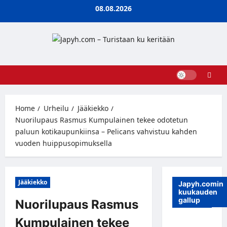
Skip
08.08.2026
to
content
Home
Urheilu
Jääkiekko
Nuorilupaus Rasmus Kumpulainen tekee odotetun
paluun kotikaupunkiinsa – Pelicans vahvistuu kahden
vuoden huippusopimuksella
Jääkiekko
Japyh.comin
kuukauden
gallup
Nuorilupaus Rasmus
Kumpulainen tekee