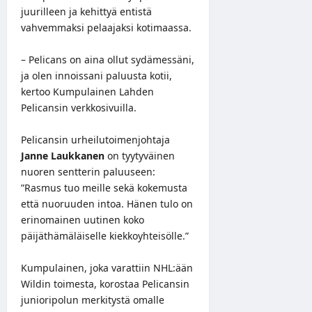
juurilleen ja kehittyä entistä
vahvemmaksi pelaajaksi kotimaassa.
– Pelicans on aina ollut sydämessäni,
ja olen innoissani paluusta kotii,
kertoo Kumpulainen Lahden
Pelicansin verkkosivuilla.
Pelicansin urheilutoimenjohtaja
Janne Laukkanen
on tyytyväinen
nuoren sentterin paluuseen:
”Rasmus tuo meille sekä kokemusta
että nuoruuden intoa. Hänen tulo on
erinomainen uutinen koko
päijäthämäläiselle kiekkoyhteisölle.”
Kumpulainen, joka varattiin NHL:ään
Wildin toimesta, korostaa Pelicansin
junioripolun merkitystä omalle