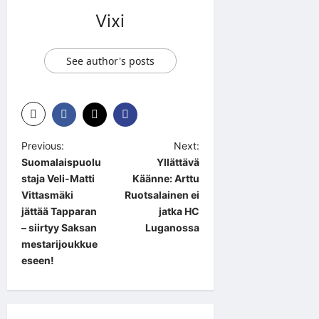
Vixi
See author's posts
P
Previous:
Next:
Suomalaispuolu
Yllättävä
o
staja Veli-Matti
Käänne: Arttu
s
Vittasmäki
Ruotsalainen ei
t
jättää Tapparan
jatka HC
– siirtyy Saksan
Luganossa
n
mestarijoukkue
a
eseen!
v
i