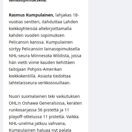
Rasmus Kumpulainen
, lahjakas 18-
vuotias sentteri, ilahduttaa Lahden
kiekkoyhteisöä allekirjoittamalla
kahden vuoden sopimuksen
Pelicansin kanssa. Kumpulainen
siirtyy Pelicansiin lainasopimuksella
NHL-seura Minnesota Wildista, jossa
hän vietti viime kauden kehittäen
taitojaan Pohjois-Amerikan
kiekkokentillä. Asiasta tiedottaa
lahtelaisseura
verkkosivuillaan
.
Nuori suomalainen teki vaikutuksen
OHL:n Oshawa Generalsissa, keräten
runkosarjassa 56 pistettä ja 11
playoff-ottelussa 11 pistettä. Vaikka
NHL-unelma jatkuu vahvana,
Kumpulainen haluaa nyt palata