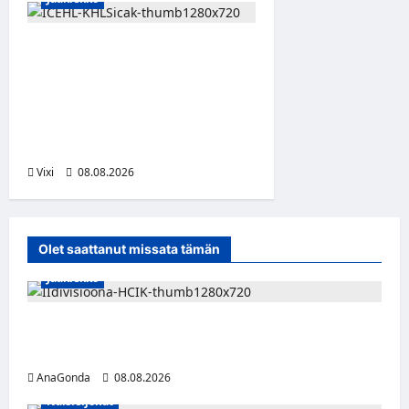
Suomalaislaituri Toivo
Laaksonen jatkaa uraansa
Kroatiassa – KHL Sisak
nappasi tehokkaan
hyökkääjän
Vixi
08.08.2026
Olet saattanut missata tämän
Jääkiekko
Miikka Ranki jatkaa HCIK:ssa – puolustajalle
kolmas kausi Kaarinassa
AnaGonda
08.08.2026
Naisleijonat