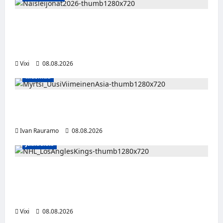
Naisleijonat Sveitsin WEHT-turnaukseen
tällä joukkueella – ottelut näkyvät HBO
Maxilla ja TV5:llä
Vixi
08.08.2026
Musiikki
Myrtsi sanoo uudella singlellään viimeisen
sanan – matka kohti debyyttialbumia jatkuu
Ivan Rauramo
08.08.2026
Jääkiekko
Anže Kopitar saa kuninkaallisen
kunnianosoituksen – numero 11 kattoon ja
patsas areenan eteen
Vixi
08.08.2026