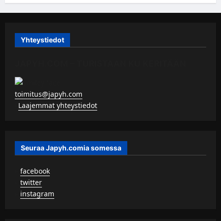
Yhteystiedot
JAPYH.COM – TURISTAAN KU KERITÄÄN
toimitus@japyh.com
▹
Laajemmat yhteystiedot
Seuraa Japyh.comia somessa
▹
facebook
▹
twitter
▹
instagram