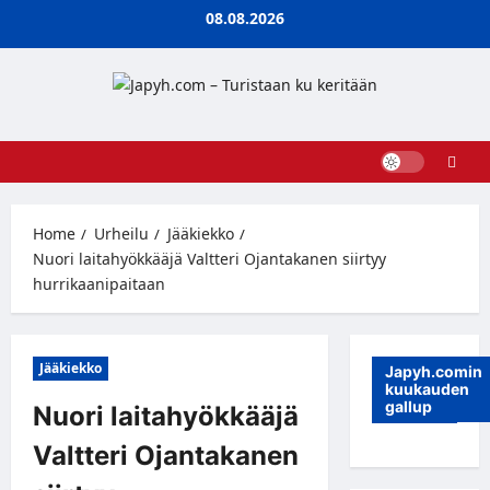
Skip
08.08.2026
to
content
Home
Urheilu
Jääkiekko
Nuori laitahyökkääjä Valtteri Ojantakanen siirtyy
hurrikaanipaitaan
Jääkiekko
Japyh.comin
kuukauden
gallup
Nuori laitahyökkääjä
Valtteri Ojantakanen