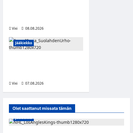
Kroatiassa – KHL Sisak
nappasi tehokkaan
hyökkääjän
Vixi
08.08.2026
Jääkiekko
FPS:n keskushyökkääjä
Martti Mäkinen siirtyy
Suolahden Urhoon
Vixi
07.08.2026
Olet saattanut missata tämän
Jääkiekko