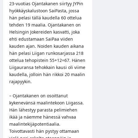
23-vuotias Ojantakanen siirtyy JYPin
hyökkäyskalustoon SaiPasta, jossa
hän pelasi tällä kaudella 60 ottelua
tehden 19 maalia. Ojantakanen on
Helsingin Jokereiden kasvatti, joka
ehti edustamaan SaiPaa viiden
kauden ajan. Noiden kauden aikana
hän pelasi Liigan runkosarjassa 218
ottelua tehopistein 55+12=67. Hänen
Liigauransa tehokkain kausi oli viime
kaudella, jolloin hän rikkoi 20 maalin
rajapyykin.
– Ojantakanen on osoittanut
kykenevänsä maalintekoon Liigassa.
Hän lähestyy parasta pelimiehen
ikää ja näemme hänessä vahvaa
maalintekijäpotentiaalia.
Toivottavasti hän pystyy ottamaan