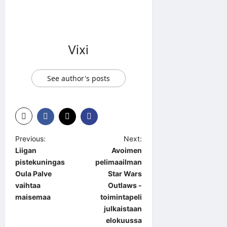
Vixi
See author's posts
P
Previous:
Next:
Liigan
Avoimen
o
pistekuningas
pelimaailman
s
Oula Palve
Star Wars
t
vaihtaa
Outlaws -
maisemaa
toimintapeli
n
julkaistaan
a
elokuussa