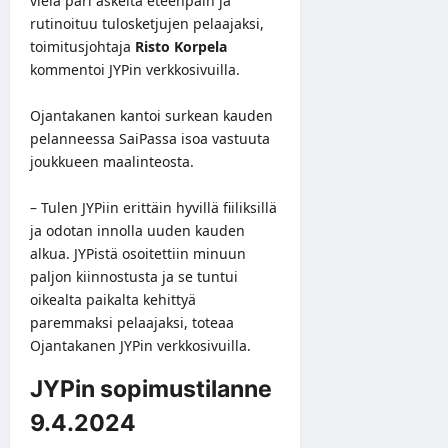
vielä pari askelta eteenpäin ja
rutinoituu tulosketjujen pelaajaksi,
toimitusjohtaja
Risto Korpela
kommentoi JYPin verkkosivuilla.
Ojantakanen kantoi surkean kauden
pelanneessa SaiPassa isoa vastuuta
joukkueen maalinteosta.
– Tulen JYPiin erittäin hyvillä fiiliksillä
ja odotan innolla uuden kauden
alkua. JYPistä osoitettiin minuun
paljon kiinnostusta ja se tuntui
oikealta paikalta kehittyä
paremmaksi pelaajaksi, toteaa
Ojantakanen JYPin verkkosivuilla.
JYPin sopimustilanne
9.4.2024