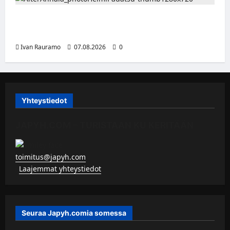
Alter Annala julkaisi Kultapoika-singlen –
Alert!-albumi ilmestyy elokuussa
Ivan Rauramo
07.08.2026
0
Yhteystiedot
JAPYH.COM – TURISTAAN KU KERITÄÄN
toimitus@japyh.com
▹
Laajemmat yhteystiedot
Seuraa Japyh.comia somessa