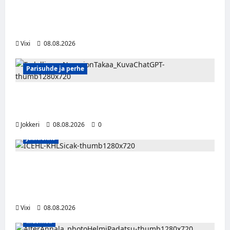
Anže Kopitar saa kuninkaallisen
kunnianosoituksen – numero 11 kattoon ja
patsas areenan eteen
Vixi
08.08.2026
Parisuhde ja perhe
Viisi merkkiä, että kumppani ei ehkä ole
täysin rehellinen
Jokkeri
08.08.2026
0
Jääkiekko
Suomalaislaituri Toivo Laaksonen jatkaa
uraansa Kroatiassa – KHL Sisak nappasi
tehokkaan hyökkääjän
Vixi
08.08.2026
Musiikki