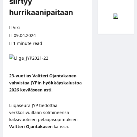
siirtyy
hurrikaanipaitaan
Vixi
09.04.2024
1 minute read
23-vuotias Valtteri Ojantakanen
vahvistaa JYPin hyökkäyskalustoa
2026 kevääseen asti.
Liigaseura JYP tiedottaa
verkkosivuillaan
solmineensa
kaksivuotisen pelaajasopimuksen
Valtteri Ojantakasen
kanssa.