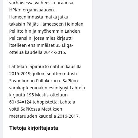
varhaisessa vaiheessa uraansa
HPK:n organisaatioon.
Hämeenlinnasta matka jatkui
takaisin Päijät-Hämeeseen Heinolan
Peliittoihin ja myöhemmin Lahden
Pelicansiin, jossa mies kirjautti
itselleen ensimmäiset 35 Liiga-
ottelua kaudella 2014-2015.
Lahtelan läpimurto nähtiin kausilla
2015-2019, jolloin sentteri edusti
Savonlinnan Pallokerhoa. SaPKon
varakapteeninakin esiintynyt Lahtela
kirjautti 195 Mestis-otteluun
60+64=124 tehopistettä. Lahtela
voitti SaPKossa Mestiksen
mestaruuden kaudella 2016-2017.
Tietoja kirjoittajasta