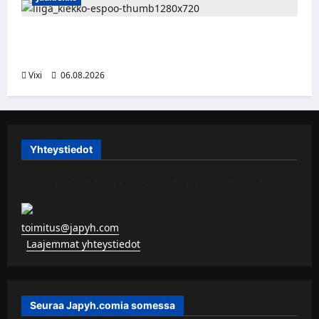
Ruotsalaishyökkääjä Linus Öberg siirtyy
Kiekko-Espooseen
Vixi
06.08.2026
Yhteystiedot
JAPYH.COM – TURISTAAN KU KERITÄÄN
toimitus@japyh.com
▹
Laajemmat yhteystiedot
Seuraa Japyh.comia somessa