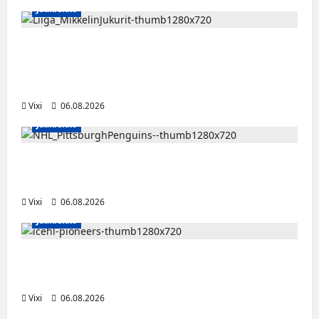
Jääkiekko
Alex Lintuniemi vahvistaa Jukurien
puolustusta – kokenut puolustaja palaa
Liigaan
Vixi
06.08.2026
Jääkiekko
Ville Koivuselle jättisopimus Pittsburghiin –
kahdeksan vuotta ja 32 miljoonaa dollaria
Vixi
06.08.2026
Jääkiekko
Jesse Seppälä siirtyy Itävaltaan – Pioneers
Vorarlbergin suomalaisryhmä kasvaa
Vixi
06.08.2026
Jääkiekko