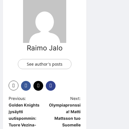
Raimo Jalo
See author's posts
P
Previous:
Next:
Golden Knights
Olympiapronssi
o
jysäytti
a! Matti
s
uutispommin:
Mattsson tuo
t
Tuore Vezina-
Suomelle