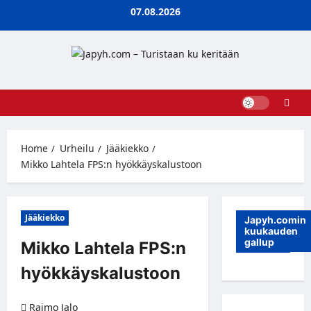
Skip
07.08.2026
to
content
Home
Urheilu
Jääkiekko
Mikko Lahtela FPS:n hyökkäyskalustoon
Jääkiekko
Japyh.comin
kuukauden
gallup
Mikko Lahtela FPS:n
hyökkäyskalustoon
Raimo Jalo