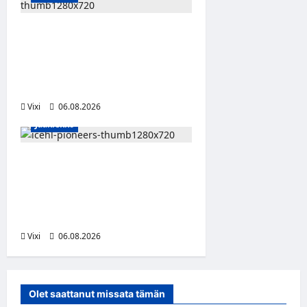
Ville Koivuselle jättisopimus
Pittsburghiin – kahdeksan
vuotta ja 32 miljoonaa
dollaria
Vixi
06.08.2026
Jääkiekko
Jesse Seppälä siirtyy
Itävaltaan – Pioneers
Vorarlbergin
suomalaisryhmä kasvaa
Vixi
06.08.2026
Olet saattanut missata tämän