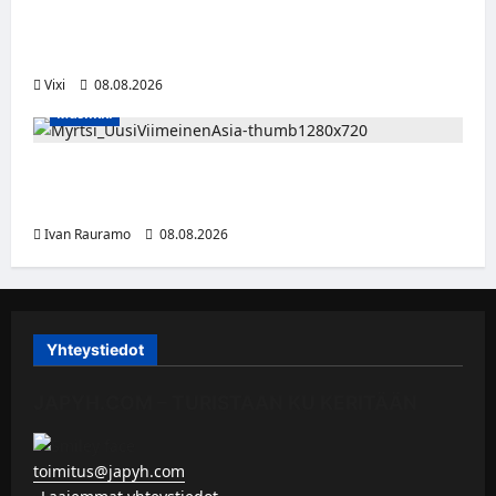
tällä joukkueella – ottelut näkyvät HBO
Maxilla ja TV5:llä
Vixi
08.08.2026
Musiikki
Myrtsi sanoo uudella singlellään viimeisen
sanan – matka kohti debyyttialbumia jatkuu
Ivan Rauramo
08.08.2026
Yhteystiedot
JAPYH.COM – TURISTAAN KU KERITÄÄN
toimitus@japyh.com