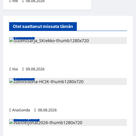
Vixi
08.08.2026
Olet saattanut missata tämän
Jääkiekko
Leevi Kinnunen vahvistaa S-Kiekkoa –
hyökkääjä siirtyy Seinäjoelle Laser HT:stä
Vixi
09.08.2026
Jääkiekko
Miikka Ranki jatkaa HCIK:ssa – puolustajalle
kolmas kausi Kaarinassa
AnaGonda
08.08.2026
Naisleijonat
Naisleijonat Sveitsin WEHT-turnaukseen