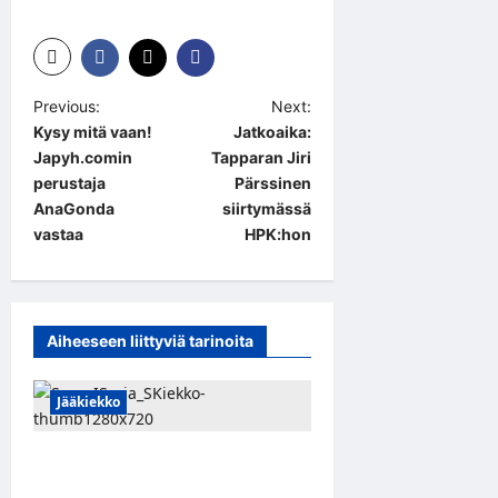
P
Previous:
Next:
Kysy mitä vaan!
Jatkoaika:
o
Japyh.comin
Tapparan Jiri
s
perustaja
Pärssinen
t
AnaGonda
siirtymässä
vastaa
HPK:hon
n
a
v
Aiheeseen liittyviä tarinoita
i
g
Jääkiekko
a
t
Leevi Kinnunen vahvistaa S-
i
Kiekkoa – hyökkääjä siirtyy