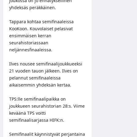
joukossa on jo ennätyksellinen
yhdeksäs peräkkäinen.
Tappara kohtaa semifinaaleissa
KooKoon. Kouvolaiset pelasivat
ensimmäisen kerran
seurahistoriassaan
neljännesfinaaleissa.
Ilves nousee semifinaalijoukkueeksi
21 vuoden tauon jälkeen. Ilves on
pelannut semifinaaleissa
aikaisemmin yhdeksän kertaa.
TPS:lle semifinaalipaikka on
joukkueen seurahistorian 28:s. Viime
keväänä TPS voitti
semifinaalisarjassa HIFK:n.
Semifinaalit käynnistyvät perjantaina