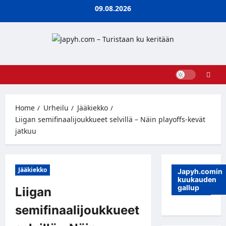
Skip
09.08.2026
to
content
Home
Urheilu
Jääkiekko
Liigan semifinaalijoukkueet selvillä – Näin playoffs-kevät
jatkuu
Jääkiekko
Japyh.comin
kuukauden
gallup
Liigan
semifinaalijoukkueet