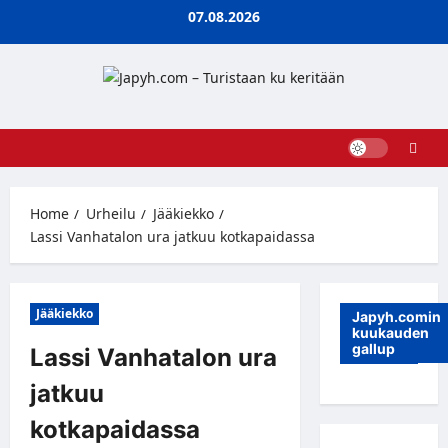
Skip
07.08.2026
to
content
Home
Urheilu
Jääkiekko
Lassi Vanhatalon ura jatkuu kotkapaidassa
Jääkiekko
Japyh.comin
kuukauden
gallup
Lassi Vanhatalon ura
jatkuu
kotkapaidassa