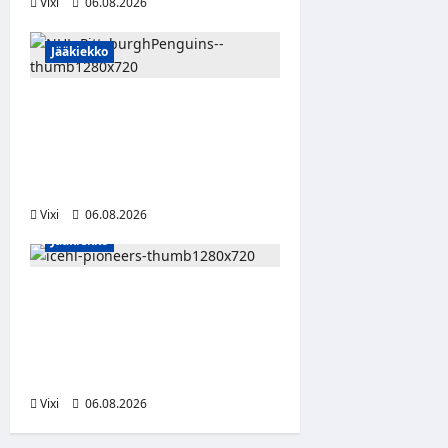
Vixi
06.08.2026
Jääkiekko
Ville Koivuselle jättisopimus
Pittsburghiin – kahdeksan
vuotta ja 32 miljoonaa
dollaria
Vixi
06.08.2026
Jääkiekko
Jesse Seppälä siirtyy
Itävaltaan – Pioneers
Vorarlbergin
suomalaisryhmä kasvaa
Vixi
06.08.2026