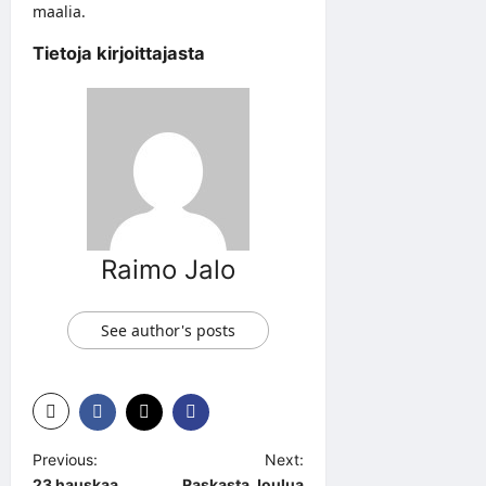
maalia.
Tietoja kirjoittajasta
Raimo Jalo
See author's posts
P
Previous:
Next:
23 hauskaa
Raskasta Joulua