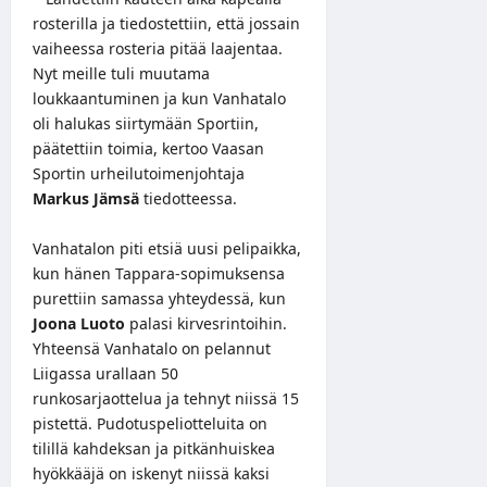
rosterilla ja tiedostettiin, että jossain
vaiheessa rosteria pitää laajentaa.
Nyt meille tuli muutama
loukkaantuminen ja kun Vanhatalo
oli halukas siirtymään Sportiin,
päätettiin toimia, kertoo Vaasan
Sportin urheilutoimenjohtaja
Markus Jämsä
tiedotteessa
.
Vanhatalon piti etsiä uusi pelipaikka,
kun hänen Tappara-sopimuksensa
purettiin
samassa yhteydessä, kun
Joona Luoto
palasi kirvesrintoihin.
Yhteensä Vanhatalo on pelannut
Liigassa urallaan 50
runkosarjaottelua ja tehnyt niissä 15
pistettä. Pudotuspeliotteluita on
tilillä kahdeksan ja pitkänhuiskea
hyökkääjä on iskenyt niissä kaksi