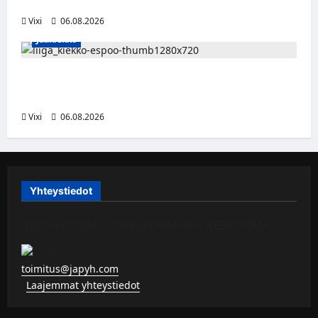
Vorarlbergin suomalaisryhmä kasvaa
Vixi
06.08.2026
Jääkiekko
Ruotsalaishyökkääjä Linus Öberg siirtyy
Kiekko-Espooseen
Vixi
06.08.2026
Yhteystiedot
JAPYH.COM – TURISTAAN KU KERITÄÄN
toimitus@japyh.com
▹
Laajemmat yhteystiedot