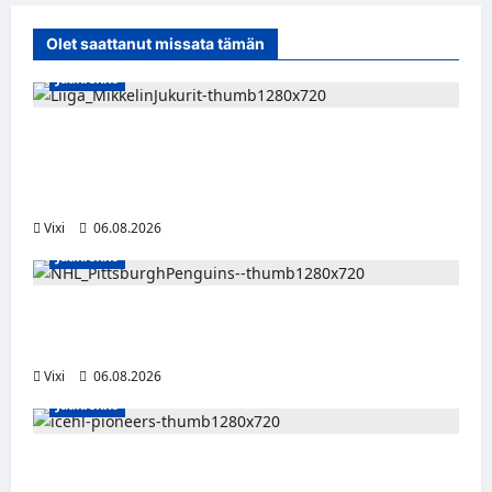
Olet saattanut missata tämän
Jääkiekko
Alex Lintuniemi vahvistaa Jukurien
puolustusta – kokenut puolustaja palaa
Liigaan
Vixi
06.08.2026
Jääkiekko
Ville Koivuselle jättisopimus Pittsburghiin –
kahdeksan vuotta ja 32 miljoonaa dollaria
Vixi
06.08.2026
Jääkiekko
Jesse Seppälä siirtyy Itävaltaan – Pioneers