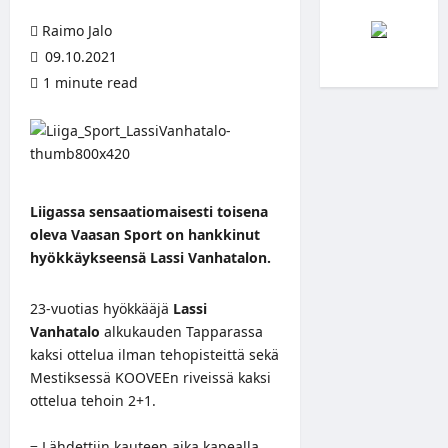
Raimo Jalo
09.10.2021
1 minute read
Liigassa sensaatiomaisesti toisena
oleva Vaasan Sport on hankkinut
hyökkäykseensä Lassi Vanhatalon.
23-vuotias hyökkääjä
Lassi
Vanhatalo
alkukauden Tapparassa
kaksi ottelua ilman tehopisteittä sekä
Mestiksessä KOOVEEn riveissä kaksi
ottelua tehoin 2+1.
− Lähdettiin kauteen aika kapealla