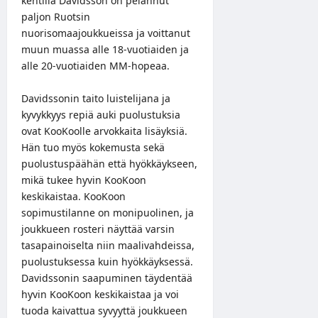
kentillä Davidsson on pelannut
paljon Ruotsin
nuorisomaajoukkueissa ja voittanut
muun muassa alle 18-vuotiaiden ja
alle 20-vuotiaiden MM-hopeaa.
Davidssonin taito luistelijana ja
kyvykkyys repiä auki puolustuksia
ovat KooKoolle arvokkaita lisäyksiä.
Hän tuo myös kokemusta sekä
puolustuspäähän että hyökkäykseen,
mikä tukee hyvin KooKoon
keskikaistaa. KooKoon
sopimustilanne on monipuolinen, ja
joukkueen rosteri näyttää varsin
tasapainoiselta niin maalivahdeissa,
puolustuksessa kuin hyökkäyksessä.
Davidssonin saapuminen täydentää
hyvin KooKoon keskikaistaa ja voi
tuoda kaivattua syvyyttä joukkueen