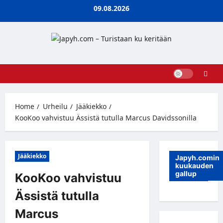
Skip
09.08.2026
to
content
Home
Urheilu
Jääkiekko
KooKoo vahvistuu Ässistä tutulla Marcus Davidssonilla
Jääkiekko
Japyh.comin
kuukauden
gallup
KooKoo vahvistuu
Ässistä tutulla
Marcus