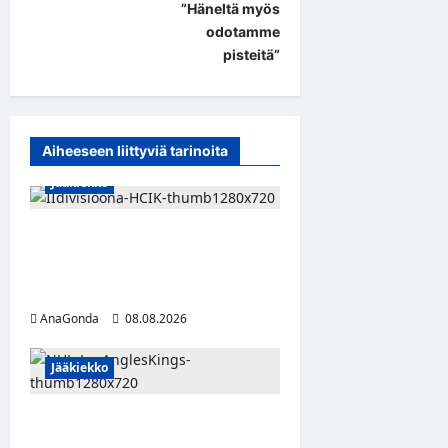
”Häneltä myös
v
odotamme
i
pisteitä”
g
a
t
Aiheeseen liittyviä tarinoita
i
Jääkiekko
o
n
Miikka Ranki jatkaa HCIK:ssa
– puolustajalle kolmas kausi
Kaarinassa
AnaGonda
08.08.2026
Jääkiekko
Anže Kopitar saa