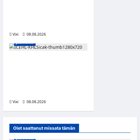
kuninkaallisen
kunnianosoituksen –
numero 11 kattoon ja patsas
areenan eteen
Vixi
08.08.2026
Jääkiekko
Suomalaislaituri Toivo
Laaksonen jatkaa uraansa
Kroatiassa – KHL Sisak
nappasi tehokkaan
hyökkääjän
Vixi
08.08.2026
Olet saattanut missata tämän
Jääkiekko