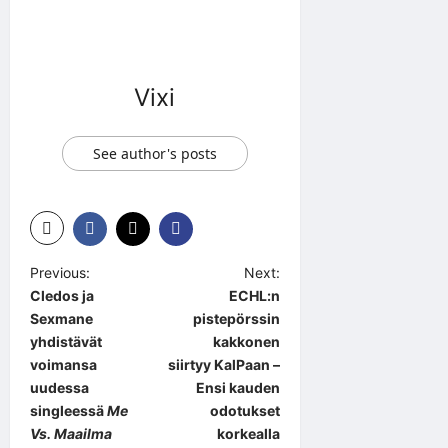
Vixi
See author's posts
P
Previous:
Next:
Cledos ja
ECHL:n
o
Sexmane
pistepörssin
s
yhdistävät
kakkonen
t
voimansa
siirtyy KalPaan –
uudessa
Ensi kauden
n
singleessä
Me
odotukset
a
Vs. Maailma
korkealla