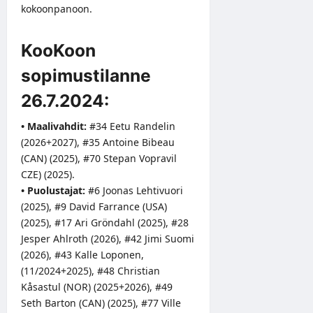
kokoonpanoon.
KooKoon
sopimustilanne
26.7.2024:
• Maalivahdit:
#34 Eetu Randelin
(2026+2027), #35 Antoine Bibeau
(CAN) (2025), #70 Stepan Vopravil
CZE) (2025).
• Puolustajat:
#6 Joonas Lehtivuori
(2025), #9 David Farrance (USA)
(2025), #17 Ari Gröndahl (2025), #28
Jesper Ahlroth (2026), #42 Jimi Suomi
(2026), #43 Kalle Loponen,
(11/2024+2025), #48 Christian
Kåsastul (NOR) (2025+2026), #49
Seth Barton (CAN) (2025), #77 Ville