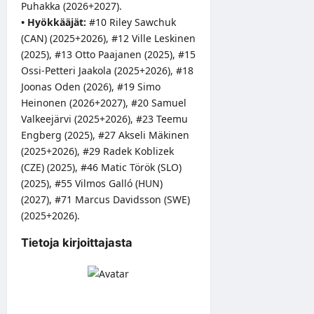
Puhakka (2026+2027).
• Hyökkääjät:
#10 Riley Sawchuk
(CAN) (2025+2026), #12 Ville Leskinen
(2025), #13 Otto Paajanen (2025), #15
Ossi-Petteri Jaakola (2025+2026), #18
Joonas Oden (2026), #19 Simo
Heinonen (2026+2027), #20 Samuel
Valkeejärvi (2025+2026), #23 Teemu
Engberg (2025), #27 Akseli Mäkinen
(2025+2026), #29 Radek Koblizek
(CZE) (2025), #46 Matic Török (SLO)
(2025), #55 Vilmos Galló (HUN)
(2027), #71 Marcus Davidsson (SWE)
(2025+2026).
Tietoja kirjoittajasta