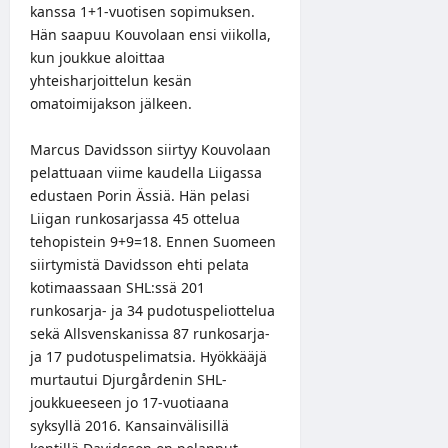
kanssa 1+1-vuotisen sopimuksen.
Hän saapuu Kouvolaan ensi viikolla,
kun joukkue aloittaa
yhteisharjoittelun kesän
omatoimijakson jälkeen.
Marcus Davidsson siirtyy Kouvolaan
pelattuaan viime kaudella Liigassa
edustaen Porin Ässiä. Hän pelasi
Liigan runkosarjassa 45 ottelua
tehopistein 9+9=18. Ennen Suomeen
siirtymistä Davidsson ehti pelata
kotimaassaan SHL:ssä 201
runkosarja- ja 34 pudotuspeliottelua
sekä Allsvenskanissa 87 runkosarja-
ja 17 pudotuspelimatsia. Hyökkääjä
murtautui Djurgårdenin SHL-
joukkueeseen jo 17-vuotiaana
syksyllä 2016. Kansainvälisillä