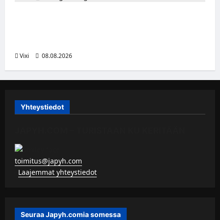
Anže Kopitar saa kuninkaallisen
kunnianosoituksen – numero 11 kattoon ja
patsas areenan eteen
Vixi
08.08.2026
Yhteystiedot
JAPYH.COM – TURISTAAN KU KERITÄÄN
toimitus@japyh.com
▹
Laajemmat yhteystiedot
Seuraa Japyh.comia somessa