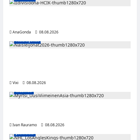
Miikka Ranki jatkaa HCIK:ssa – puolustajalle
kolmas kausi Kaarinassa
AnaGonda
08.08.2026
Naisleijonat
Naisleijonat Sveitsin WEHT-turnaukseen
tällä joukkueella – ottelut näkyvät HBO
Maxilla ja TV5:llä
Vixi
08.08.2026
Musiikki
Myrtsi sanoo uudella singlellään viimeisen
sanan – matka kohti debyyttialbumia jatkuu
Ivan Rauramo
08.08.2026
Jääkiekko