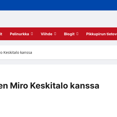
it
Pelinurkka
Viihde
Blogit
Pikkupirun tietov
o Keskitalo kanssa
n Miro Keskitalo kanssa