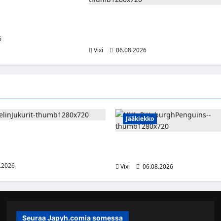
vahvistaa Jukurien
kenut puolustaja palaa
Ville Koivuselle jättisopimus
Pittsburghiin – kahdeksan vuotta ja 32
miljoonaa dollaria
6
Vixi
06.08.2026
Jääkiekko
emi vahvistaa Jukurien
– kokenut puolustaja palaa
Ville Koivuselle jättisopimus Pi
kahdeksan vuotta ja 32 miljoon
.2026
Vixi
06.08.2026
Seuraa Japyh.comia somessa