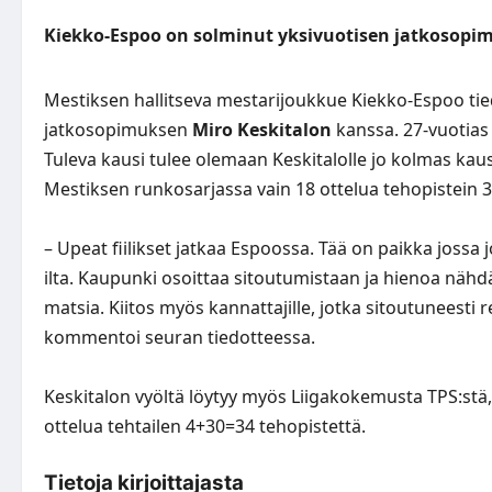
Kiekko-Espoo on solminut yksivuotisen jatkosopi
Mestiksen hallitseva mestarijoukkue Kiekko-Espoo ti
jatkosopimuksen
Miro Keskitalon
kanssa. 27-vuotias 
Tuleva kausi tulee olemaan Keskitalolle jo kolmas kaus
Mestiksen runkosarjassa vain 18 ottelua tehopistein 3
– Upeat fiilikset jatkaa Espoossa. Tää on paikka jossa
ilta. Kaupunki osoittaa sitoutumistaan ja hienoa nähdä
matsia. Kiitos myös kannattajille, jotka sitoutuneesti
kommentoi seuran tiedotteessa.
Keskitalon vyöltä löytyy myös Liigakokemusta TPS:stä,
ottelua tehtailen 4+30=34 tehopistettä.
Tietoja kirjoittajasta