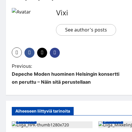
Vixi
See author's posts
P
Previous:
Depeche Moden huominen Helsingin konsertti
o
on peruttu – Näin sitä perustellaan
s
t
n
Aiheeseen liittyviä tarinoita
a
Jääkiekko
Jääkiekko
v