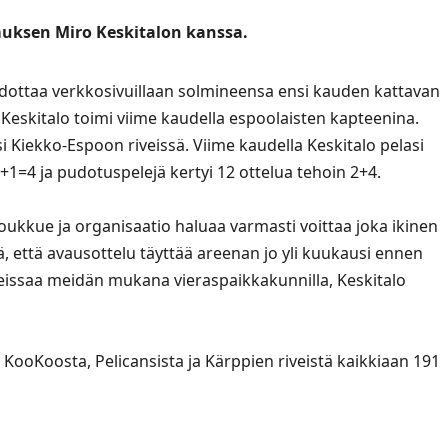
muksen Miro Keskitalon kanssa.
edottaa
verkkosivuillaan
solmineensa ensi kauden kattavan
Keskitalo toimi viime kaudella espoolaisten kapteenina.
i Kiekko-Espoon riveissä. Viime kaudella Keskitalo pelasi
+1=4 ja pudotuspelejä kertyi 12 ottelua tehoin 2+4.
 joukkue ja organisaatio haluaa varmasti voittaa joka ikinen
, että avausottelu täyttää areenan jo yli kuukausi ennen
 reissaa meidän mukana vieraspaikkakunnilla, Keskitalo
 KooKoosta, Pelicansista ja Kärppien riveistä kaikkiaan 191