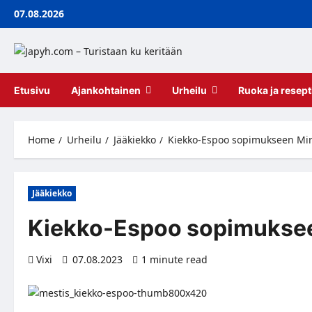
Skip
07.08.2026
to
content
Etusivu
Ajankohtainen
Urheilu
Ruoka ja resept
Home
Urheilu
Jääkiekko
Kiekko-Espoo sopimukseen Mir
Jääkiekko
Kiekko-Espoo sopimuksee
Vixi
07.08.2023
1 minute read