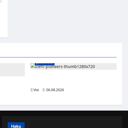
Jääkiekko
Jesse Seppälä siirtyy Itävaltaan – Pioneers
Vorarlbergin suomalaisryhmä kasvaa
ttsburghiin –
aa dollaria
Vixi
06.08.2026
Haku