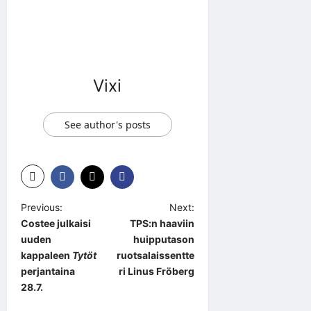
Vixi
See author's posts
P
Previous:
Next:
Costee julkaisi
TPS:n haaviin
o
uuden
huipputason
s
kappaleen
Tytöt
ruotsalaissentte
t
perjantaina
ri Linus Fröberg
28.7.
n