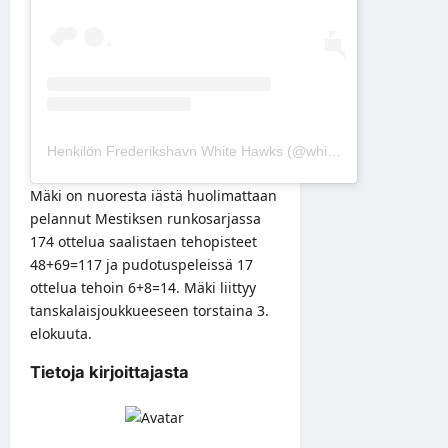
Henkilön Frederikshavn White Hawks (@whitehawksfrederikshavn) jakama julkaisu
Mäki on nuoresta iästä huolimattaan
pelannut Mestiksen runkosarjassa
174 ottelua saalistaen tehopisteet
48+69=117 ja pudotuspeleissä 17
ottelua tehoin 6+8=14. Mäki liittyy
tanskalaisjoukkueeseen torstaina 3.
elokuuta.
Tietoja kirjoittajasta