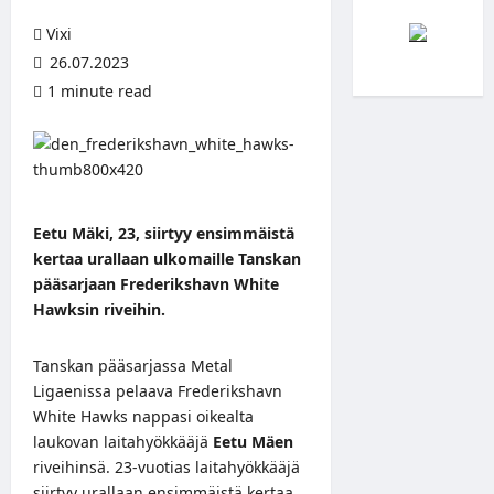
Vixi
26.07.2023
1 minute read
Eetu Mäki, 23, siirtyy ensimmäistä
kertaa urallaan ulkomaille Tanskan
pääsarjaan Frederikshavn White
Hawksin riveihin.
Tanskan pääsarjassa Metal
Ligaenissa pelaava Frederikshavn
White Hawks nappasi oikealta
laukovan laitahyökkääjä
Eetu Mäen
riveihinsä. 23-vuotias laitahyökkääjä
siirtyy urallaan ensimmäistä kertaa