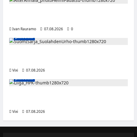
Alter Annala julkaisi Kultapoika-singlen –
Alert!-albumi ilmestyy elokuussa
Ivan Rauramo
07.08.2026
0
Jääkiekko
FPS:n keskushyökkääjä Martti Mäkinen
siirtyy Suolahden Urhoon
Vixi
07.08.2026
Jääkiekko
Viljami Jokirinne jatkaa HPK:ssa kevääseen
2028
Vixi
07.08.2026