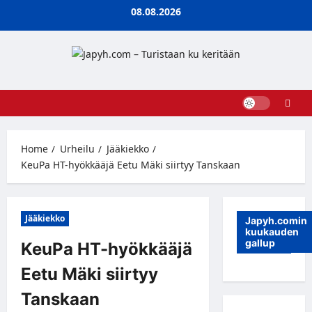
Skip
08.08.2026
to
content
Home
Urheilu
Jääkiekko
KeuPa HT-hyökkääjä Eetu Mäki siirtyy Tanskaan
Jääkiekko
Japyh.comin
kuukauden
gallup
KeuPa HT-hyökkääjä
Eetu Mäki siirtyy
Tanskaan