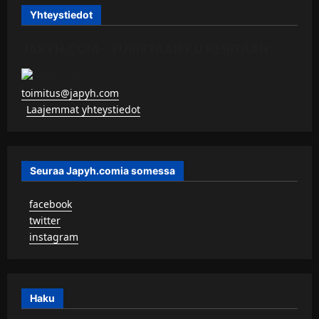
Yhteystiedot
JAPYH.COM – TURISTAAN KU KERITÄÄN
toimitus@japyh.com
▹
Laajemmat yhteystiedot
Seuraa Japyh.comia somessa
▹
facebook
▹
twitter
▹
instagram
Haku