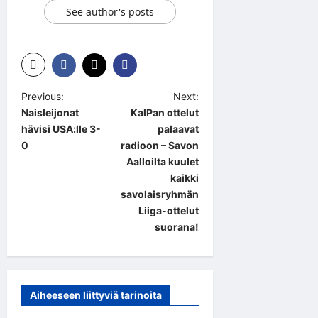
See author's posts
P
Previous:
Next:
Naisleijonat
KalPan ottelut
o
hävisi USA:lle 3-
palaavat
s
0
radioon – Savon
t
Aalloilta kuulet
kaikki
n
savolaisryhmän
a
Liiga-ottelut
suorana!
v
i
g
a
Aiheeseen liittyviä tarinoita