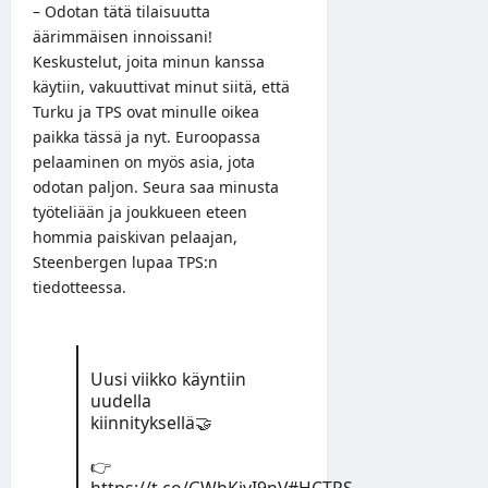
– Odotan tätä tilaisuutta
äärimmäisen innoissani!
Keskustelut, joita minun kanssa
käytiin, vakuuttivat minut siitä, että
Turku ja TPS ovat minulle oikea
paikka tässä ja nyt. Euroopassa
pelaaminen on myös asia, jota
odotan paljon. Seura saa minusta
työteliään ja joukkueen eteen
hommia paiskivan pelaajan,
Steenbergen lupaa TPS:n
tiedotteessa.
Uusi viikko käyntiin
uudella
kiinnityksellä🤝
👉
https://t.co/GWhKjyI9nV
#HCTPS