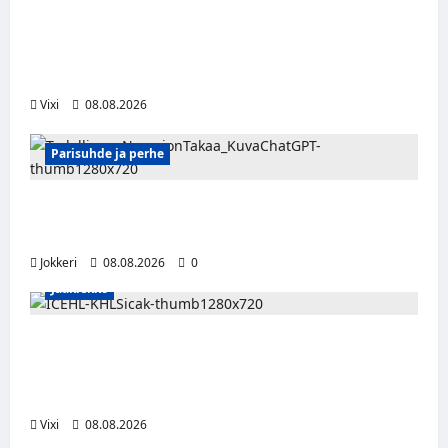
Anže Kopitar saa kuninkaallisen
kunnianosoituksen – numero 11 kattoon ja
patsas areenan eteen
Vixi
08.08.2026
Parisuhde ja perhe
Viisi merkkiä, että kumppani ei ehkä ole
täysin rehellinen
Jokkeri
08.08.2026
0
Jääkiekko
Suomalaislaituri Toivo Laaksonen jatkaa
uraansa Kroatiassa – KHL Sisak nappasi
tehokkaan hyökkääjän
Vixi
08.08.2026