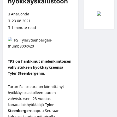
hyökkäyskalustoon
AnaGonda
23.08.2021
1 minute read
TPS on hankkinut mielenkiintoisen
vahvistuksen hyökkäykseensä
Tyler Steenbergenin.
Turun Palloseura on kiinnittänyt
hyökkäysosastolleen uuden
vahvistuksen. 23-vuotias
kanadalaishyökkääjä
Tyler
Steenbergen
saapuu Seuraan
kuluvan kauden mittaisella