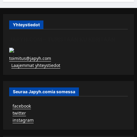
Yhteystiedot
JAPYH.COM – TURISTAAN KU KERITÄÄN
toimitus@japyh.com
▹
Laajemmat yhteystiedot
Seuraa Japyh.comia somessa
▹
facebook
▹
twitter
▹
instagram