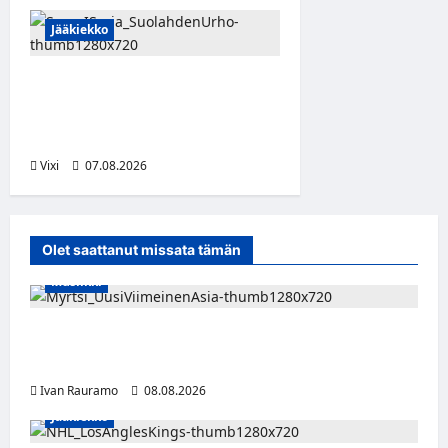
Jääkiekko
FPS:n keskushyökkääjä
Martti Mäkinen siirtyy
Suolahden Urhoon
Vixi
07.08.2026
Olet saattanut missata tämän
Musiikki
Myrtsi sanoo uudella singlellään viimeisen
sanan – matka kohti debyyttialbumia jatkuu
Ivan Rauramo
08.08.2026
Jääkiekko