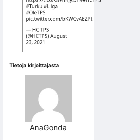
#Turku
#Liiga
#OleTPS
pic.twitter.com/bKWCvAEZPt
— HC TPS
(@HCTPS)
August
23, 2021
Tietoja kirjoittajasta
AnaGonda