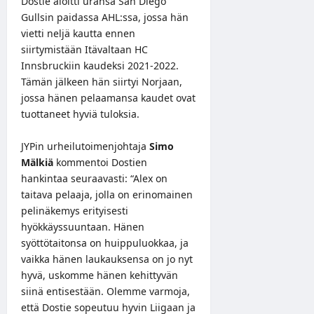
Dostie aloitti uransa San Diego
Gullsin paidassa AHL:ssa, jossa hän
vietti neljä kautta ennen
siirtymistään Itävaltaan HC
Innsbruckiin kaudeksi 2021-2022.
Tämän jälkeen hän siirtyi Norjaan,
jossa hänen pelaamansa kaudet ovat
tuottaneet hyviä tuloksia.
JYPin urheilutoimenjohtaja
Simo
Mälkiä
kommentoi Dostien
hankintaa seuraavasti: “Alex on
taitava pelaaja, jolla on erinomainen
pelinäkemys erityisesti
hyökkäyssuuntaan. Hänen
syöttötaitonsa on huippuluokkaa, ja
vaikka hänen laukauksensa on jo nyt
hyvä, uskomme hänen kehittyvän
siinä entisestään. Olemme varmoja,
että Dostie sopeutuu hyvin Liigaan ja