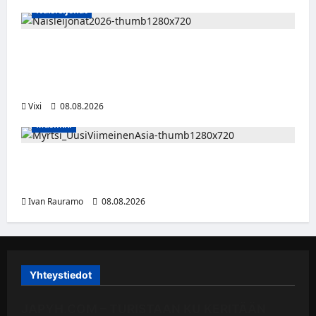
Naisleijonat
Naisleijonat Sveitsin WEHT-turnaukseen
tällä joukkueella – ottelut näkyvät HBO
Maxilla ja TV5:llä
Vixi
08.08.2026
Musiikki
Myrtsi sanoo uudella singlellään viimeisen
sanan – matka kohti debyyttialbumia jatkuu
Ivan Rauramo
08.08.2026
Yhteystiedot
JAPYH.COM – TURISTAAN KU KERITÄÄN