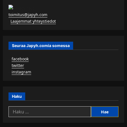
toimitus@japyh.com
▹
Laajemmat yhteystiedot
Seuraa Japyh.comia somessa
▹
facebook
▹
twitter
▹
instagram
Haku
Haku: