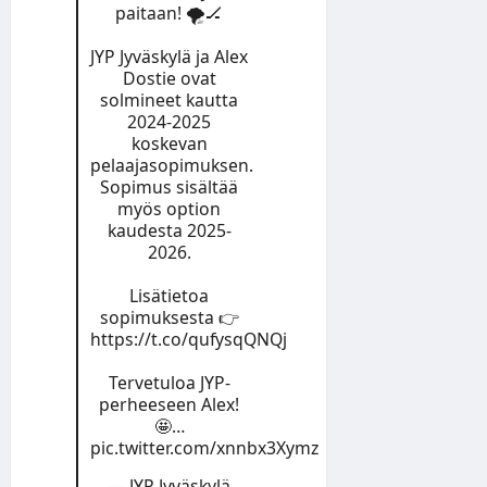
paitaan! 🌪🏒
JYP Jyväskylä ja Alex
Dostie ovat
solmineet kautta
2024-2025
koskevan
pelaajasopimuksen.
Sopimus sisältää
myös option
kaudesta 2025-
2026.
Lisätietoa
sopimuksesta 👉
https://t.co/qufysqQNQj
Tervetuloa JYP-
perheeseen Alex!
🤩…
pic.twitter.com/xnnbx3Xymz
— JYP Jyväskylä