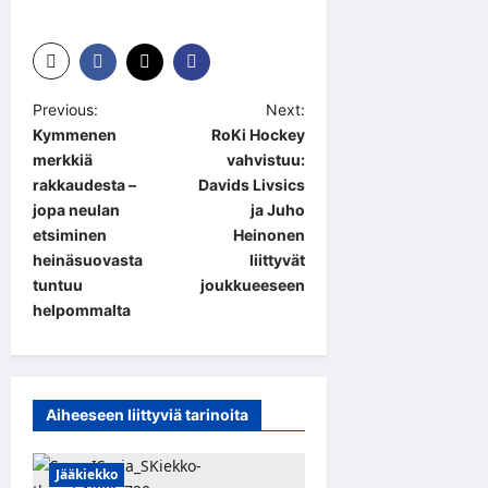
P
Previous:
Next:
Kymmenen
RoKi Hockey
o
merkkiä
vahvistuu:
s
rakkaudesta –
Davids Livsics
t
jopa neulan
ja Juho
etsiminen
Heinonen
n
heinäsuovasta
liittyvät
a
tuntuu
joukkueeseen
helpommalta
v
i
g
a
Aiheeseen liittyviä tarinoita
t
Jääkiekko
i