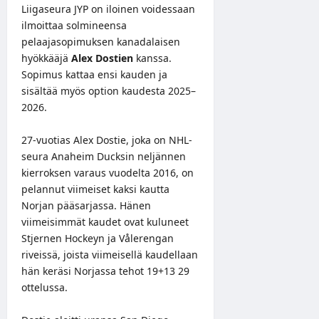
Liigaseura JYP on iloinen voidessaan
ilmoittaa solmineensa
pelaajasopimuksen kanadalaisen
hyökkääjä
Alex Dostien
kanssa.
Sopimus kattaa ensi kauden ja
sisältää myös option kaudesta 2025–
2026.
27-vuotias Alex Dostie, joka on NHL-
seura Anaheim Ducksin neljännen
kierroksen varaus vuodelta 2016, on
pelannut viimeiset kaksi kautta
Norjan pääsarjassa. Hänen
viimeisimmät kaudet ovat kuluneet
Stjernen Hockeyn ja Vålerengan
riveissä, joista viimeisellä kaudellaan
hän keräsi Norjassa tehot 19+13 29
ottelussa.