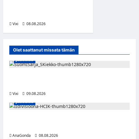
numero 11 kattoon ja patsas
areenan eteen
Vixi
08.08.2026
Olet saattanut missata tämän
Jääkiekko
Leevi Kinnunen vahvistaa S-Kiekkoa –
hyökkääjä siirtyy Seinäjoelle Laser HT:stä
Vixi
09.08.2026
Jääkiekko
Miikka Ranki jatkaa HCIK:ssa – puolustajalle
kolmas kausi Kaarinassa
AnaGonda
08.08.2026