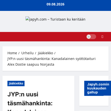
Skip
09.08.2026
to
content
Home
Urheilu
Jääkiekko
JYP:n uusi täsmähankinta: Kanadalainen syöttötaituri
Alex Dostie saapuu Norjasta
Jääkiekko
Japyh.comin
kuukauden
gallup
JYP:n uusi
täsmähankinta: