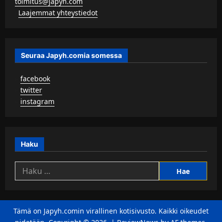
toimitus@japyh.com
▹
Laajemmat yhteystiedot
Seuraa Japyh.comia somessa
▹
facebook
▹
twitter
▹
instagram
Haku
Haku:
Tämä on Japyh.comin virallinen kotisivusto. Kaikki oikeudet