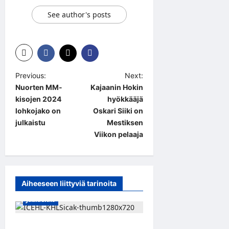
See author's posts
P
Previous:
Next:
Nuorten MM-
Kajaanin Hokin
o
kisojen 2024
hyökkääjä
s
lohkojako on
Oskari Siiki on
t
julkaistu
Mestiksen
Viikon pelaaja
n
a
v
Aiheeseen liittyviä tarinoita
i
Jääkiekko
g
a
Suomalaislaituri Toivo