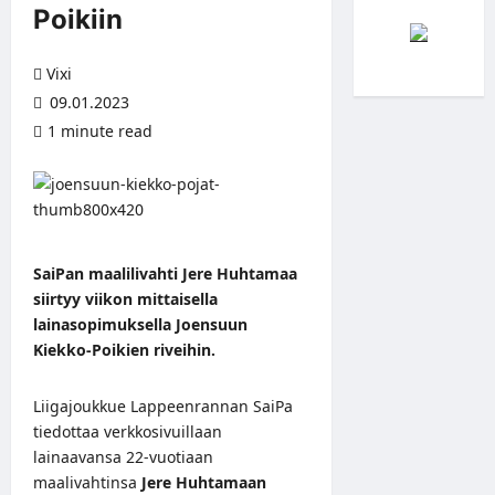
Poikiin
Vixi
09.01.2023
1 minute read
SaiPan maalilivahti Jere Huhtamaa
siirtyy viikon mittaisella
lainasopimuksella Joensuun
Kiekko-Poikien riveihin.
Liigajoukkue Lappeenrannan SaiPa
tiedottaa
verkkosivuillaan
lainaavansa 22-vuotiaan
maalivahtinsa
Jere Huhtamaan