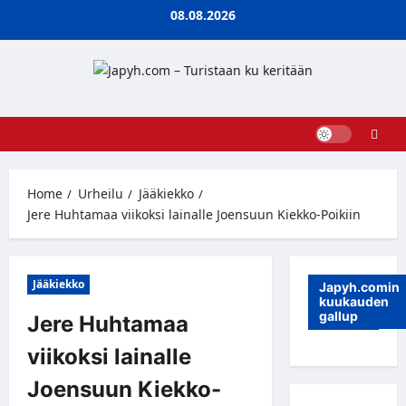
Skip
08.08.2026
to
content
Home
Urheilu
Jääkiekko
Jere Huhtamaa viikoksi lainalle Joensuun Kiekko-Poikiin
Jääkiekko
Japyh.comin
kuukauden
gallup
Jere Huhtamaa
viikoksi lainalle
Joensuun Kiekko-