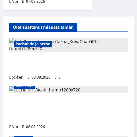
Vixi
07.08.2026
Olet saattanut missata tämän
Parisuhde ja perhe
Viisi merkkiä, että kumppani ei ehkä ole
täysin rehellinen
Jokkeri
08.08.2026
0
Jääkiekko
Suomalaislaituri Toivo Laaksonen jatkaa
uraansa Kroatiassa – KHL Sisak nappasi
tehokkaan hyökkääjän
Vixi
08.08.2026
Musiikki