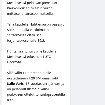
Mestiksessä pelaavan Joensuun
Kiekko-Poikien riveihin viikon
mittaisella lainasopimuksella.
Tällä kaudella Huhtamaa on päässyt
SaiPan maalia vartioimaan
seitsemässä ottelussa
torjuntaprosentilla 86,2.
Huhtamaa torjui viime kaudella
Mestiksessä edustaen TUTO
Hockeyta.
Sillä välin Huhtamaan tilalle
nostettaneen U20 SM -maalivahti
Kalle Varis
. 18-vuotias veräjänvartija
on pelannut likimain kaikki
joukkueen ottelut torjuntaprosentilla
89,4.