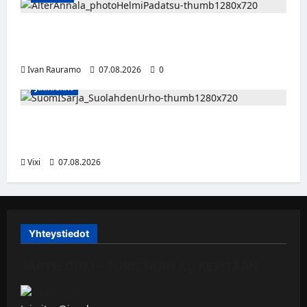
Alter Annala julkaisi Kultapoika-singlen –
Alert!-albumi ilmestyy elokuussa
Ivan Rauramo
07.08.2026
0
Jääkiekko
FPS:n keskushyökkääjä Martti Mäkinen
siirtyy Suolahden Urhoon
Vixi
07.08.2026
Yhteystiedot
JAPYH.COM – TURISTAAN KU KERITÄÄN