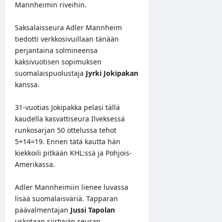
Mannheimin riveihin.
Saksalaisseura Adler Mannheim
tiedotti
verkkosivuillaan
tänään
perjantaina solmineensa
kaksivuotisen sopimuksen
suomalaispuolustaja
Jyrki Jokipakan
kanssa.
31-vuotias Jokipakka pelasi tällä
kaudella kasvattiseura Ilveksessä
runkosarjan 50 ottelussa tehot
5+14=19. Ennen tätä kautta hän
kiekkoili pitkään KHL:ssä ja Pohjois-
Amerikassa.
Adler Mannheimiin lienee luvassa
lisää suomalaisväriä. Tapparan
päävalmentajan
Jussi Tapolan
uskotaan siirtyvän seuran