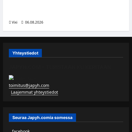
Jesse Seppälä siirtyy Itävaltaan – Pioneers
Vorarlbergin suomalaisryhmä kasvaa
Vixi
06.08.2026
Yhteystiedot
JAPYH.COM – TURISTAAN KU KERITÄÄN
toimitus@japyh.com
▹
Laajemmat yhteystiedot
Seuraa Japyh.comia somessa
▹
facebook