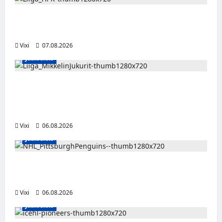
Viljami Jokirinne jatkaa HPK:ssa kevääseen
2028
Vixi
07.08.2026
Jääkiekko
Alex Lintuniemi vahvistaa Jukurien
puolustusta – kokenut puolustaja palaa
Liigaan
Vixi
06.08.2026
Jääkiekko
Ville Koivuselle jättisopimus Pittsburghiin –
kahdeksan vuotta ja 32 miljoonaa dollaria
Vixi
06.08.2026
Jääkiekko