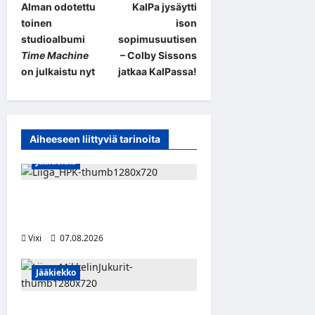
Alman odotettu
KalPa jysäytti
o
toinen
ison
s
studioalbumi
sopimusuutisen
t
Time Machine
– Colby Sissons
on julkaistu nyt
jatkaa KalPassa!
n
a
v
Aiheeseen liittyviä tarinoita
i
Jääkiekko
g
a
Viljami Jokirinne jatkaa
t
HPK:ssa kevääseen 2028
i
Vixi
07.08.2026
o
Jääkiekko
n
Alex Lintuniemi vahvistaa