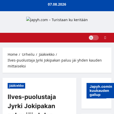
Skip
07.08.2026
to
content
Home
Urheilu
Jääkiekko
Ilves-puolustaja Jyrki Jokipakan paluu jäi yhden kauden
mittaiseksi
Jääkiekko
Japyh.comin
kuukauden
gallup
Ilves-puolustaja
Jyrki Jokipakan