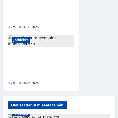
Jukurien puolustusta –
kokenut puolustaja palaa
Liigaan
Vixi
06.08.2026
Jääkiekko
Ville Koivuselle jättisopimus
Pittsburghiin – kahdeksan
vuotta ja 32 miljoonaa
dollaria
Vixi
06.08.2026
Olet saattanut missata tämän
Jääkiekko