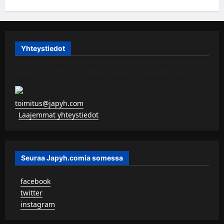
Yhteystiedot
JAPYH.COM – TURISTAAN KU KERITÄÄN
toimitus@japyh.com
▹
Laajemmat yhteystiedot
Seuraa Japyh.comia somessa
▹
facebook
▹
twitter
▹
instagram