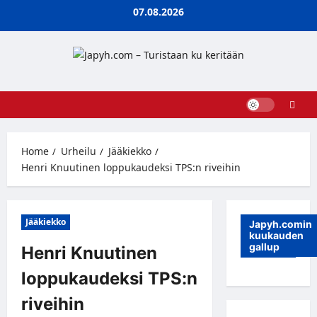
Skip
07.08.2026
to
content
Home
Urheilu
Jääkiekko
Henri Knuutinen loppukaudeksi TPS:n riveihin
Jääkiekko
Japyh.comin
kuukauden
gallup
Henri Knuutinen
loppukaudeksi TPS:n
riveihin