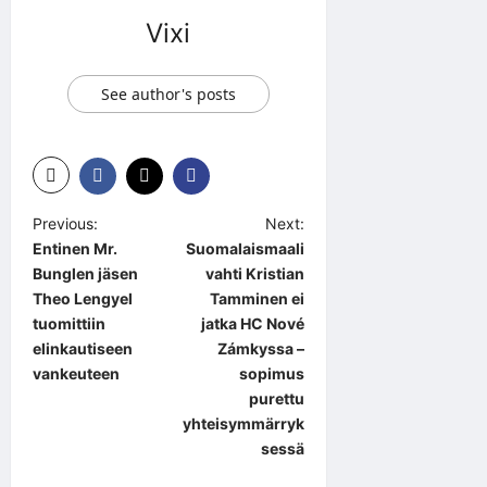
Vixi
See author's posts
P
Previous:
Next:
Entinen Mr.
Suomalaismaali
o
Bunglen jäsen
vahti Kristian
s
Theo Lengyel
Tamminen ei
t
tuomittiin
jatka HC Nové
elinkautiseen
Zámkyssa –
n
vankeuteen
sopimus
a
purettu
yhteisymmärryk
v
sessä
i