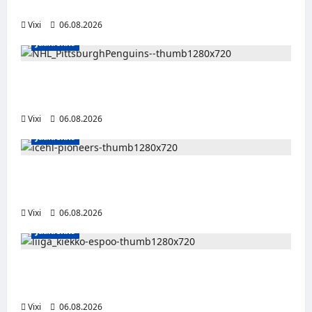
Liigaan
Vixi
06.08.2026
Jääkiekko
Ville Koivuselle jättisopimus Pittsburghiin –
kahdeksan vuotta ja 32 miljoonaa dollaria
Vixi
06.08.2026
Jääkiekko
Jesse Seppälä siirtyy Itävaltaan – Pioneers
Vorarlbergin suomalaisryhmä kasvaa
Vixi
06.08.2026
Jääkiekko
Ruotsalaishyökkääjä Linus Öberg siirtyy
Kiekko-Espooseen
Vixi
06.08.2026