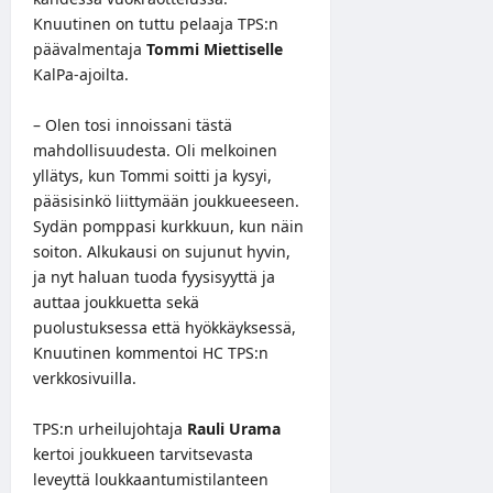
Knuutinen on tuttu pelaaja TPS:n
päävalmentaja
Tommi Miettiselle
KalPa-ajoilta.
– Olen tosi innoissani tästä
mahdollisuudesta. Oli melkoinen
yllätys, kun Tommi soitti ja kysyi,
pääsisinkö liittymään joukkueeseen.
Sydän pomppasi kurkkuun, kun näin
soiton. Alkukausi on sujunut hyvin,
ja nyt haluan tuoda fyysisyyttä ja
auttaa joukkuetta sekä
puolustuksessa että hyökkäyksessä,
Knuutinen kommentoi HC TPS:n
verkkosivuilla
.
TPS:n urheilujohtaja
Rauli Urama
kertoi joukkueen tarvitsevasta
leveyttä loukkaantumistilanteen