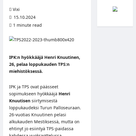
Vixi
15.10.2024
1 minute read
IPK:n hyökkääjä Henri Knuutinen,
26, pelaa loppukauden TPS:n
miehistöksessä.
IPK ja TPS ovat päässeet
sopimukseen hyökkääjä
Henri
Knuutisen
siirtymisestä
loppukaudeksi Turun Palloseuraan.
26-vuotias Knuutinen pelasi
alkukauden Mestiksessä, mutta on
ehtinyt jo esiintyä TPS-paidassa
kahdessa vuokraottelussa.