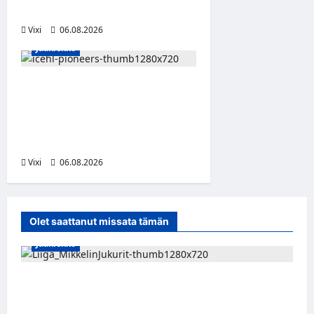
dollaria
Vixi
06.08.2026
Jääkiekko
Jesse Seppälä siirtyy
Itävaltaan – Pioneers
Vorarlbergin
suomalaisryhmä kasvaa
Vixi
06.08.2026
Olet saattanut missata tämän
Jääkiekko
Alex Lintuniemi vahvistaa Jukurien
puolustusta – kokenut puolustaja palaa