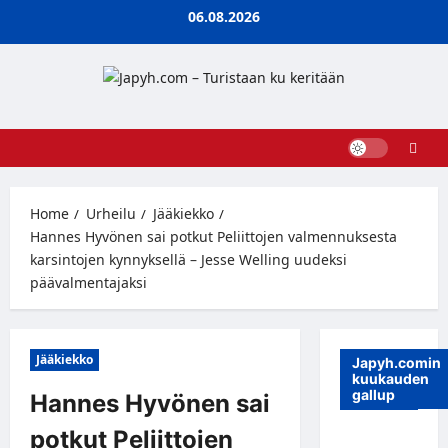
Skip
06.08.2026
to
content
Home
Urheilu
Jääkiekko
Hannes Hyvönen sai potkut Peliittojen valmennuksesta
karsintojen kynnyksellä – Jesse Welling uudeksi
päävalmentajaksi
Jääkiekko
Japyh.comin
kuukauden
gallup
Hannes Hyvönen sai
potkut Peliittojen