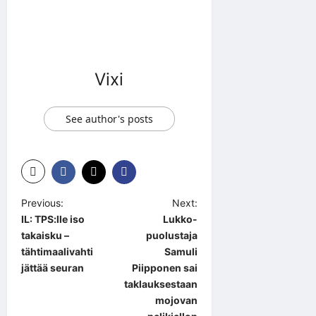
Vixi
See author's posts
P
Previous:
Next:
IL: TPS:lle iso
Lukko-
o
takaisku –
puolustaja
s
tähtimaalivahti
Samuli
t
jättää seuran
Piipponen sai
taklauksestaan
n
mojovan
a