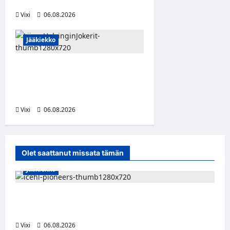
Espooseen
Vixi
06.08.2026
Jääkiekko
Ville Leskinen jättää Jokerit
– hyökkääjälle etsitään uutta
seuraa
Vixi
06.08.2026
Olet saattanut missata tämän
Jääkiekko
Jesse Seppälä siirtyy Itävaltaan – Pioneers
Vorarlbergin suomalaisryhmä kasvaa
Vixi
06.08.2026