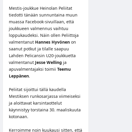
Mestis-joukkue Heinolan Peliitat
tiedotti tänään sunnuntaina muun
muassa
Facebook-sivuillaan
, että
joukkueen valmennus vaihtuu
loppukaudeksi. Näin ollen Peliittoja
valmentanut
Hannes Hyvönen
on
saanut potkut ja tilalle saapuu
Lahden Pelicansin U20-joukkuetta
valmentanut
Jesse Welling
ja
apuvalmentajaksi toimii
Teemu
Leppänen
.
Peliitat sijoittui tällä kaudella
Mestiksen runkosarjassa viimeiseksi
ja aloittavat karsintaottelut
käynnistyy torstaina 30. maaliskuuta
kotonaan.
Kerroimme
noin kuukausi sitten, että