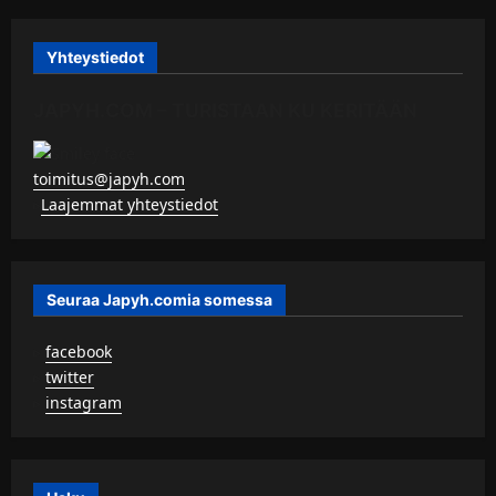
Yhteystiedot
JAPYH.COM – TURISTAAN KU KERITÄÄN
toimitus@japyh.com
▹
Laajemmat yhteystiedot
Seuraa Japyh.comia somessa
▹
facebook
▹
twitter
▹
instagram