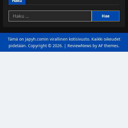
Haku
Haku:
Tämä on Japyh.comin virallinen kotisivusto. Kaikki oikeudet
pidetään. Copyright © 2026.
|
ReviewNews
by AF themes.