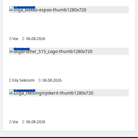
Jääkiekko
Ruotsalaishyökkääjä Linus Öberg siirtyy
Kiekko-Espooseen
Vixi
06.08.2026
Viihde
Big Brother Suomi palaa MTV3:lle – luvassa
24/7-livestream ja suorat häätölähetykset
Eila Seksismi
06.08.2026
Jääkiekko
Ville Leskinen jättää Jokerit – hyökkääjälle
etsitään uutta seuraa
Vixi
06.08.2026