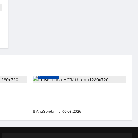
n
Jääkiekko
hyökkääjälle
Nestori 2.0 jatkaa punakeltaisissa – Pulakka
teki debyyttikaudellaan pisteen ottelua
kohden
AnaGonda
06.08.2026