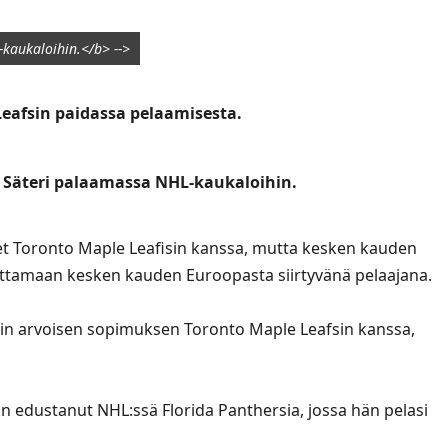
kaukaloihin.</b> -->
 Leafsin paidassa pelaamisesta.
i Säteri palaamassa NHL-kaukaloihin.
set Toronto Maple Leafisin kanssa, mutta kesken kauden
settamaan kesken kauden Euroopasta siirtyvänä pelaajana.
rin arvoisen sopimuksen Toronto Maple Leafsin kanssa,
n edustanut NHL:ssä Florida Panthersia, jossa hän pelasi