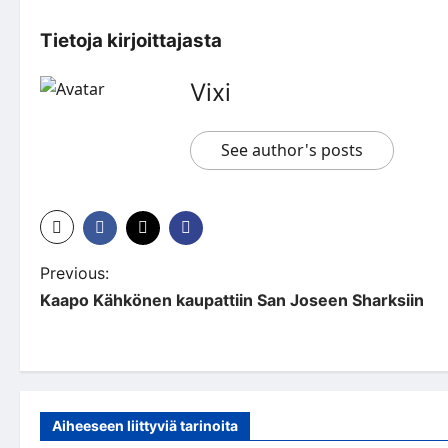
Tietoja kirjoittajasta
Vixi
See author's posts
P
Previous:
Kaapo Kähkönen kaupattiin San Joseen Sharksiin
o
s
t
n
Aiheeseen liittyviä tarinoita