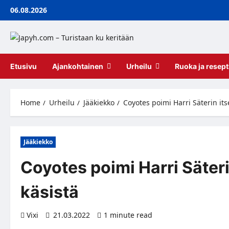
Skip
06.08.2026
to
content
Etusivu
Ajankohtainen
Urheilu
Ruoka ja resept
Home
Urheilu
Jääkiekko
Coyotes poimi Harri Säterin its
Jääkiekko
Coyotes poimi Harri Säteri
käsistä
Vixi
21.03.2022
1 minute read