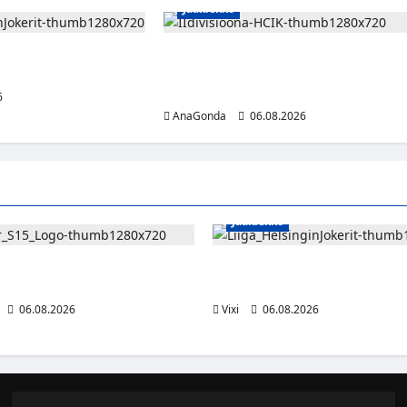
Jääkiekko
ttää Jokerit –
Nestori 2.0 jatkaa punakeltaisissa –
itään uutta seuraa
Pulakka teki debyyttikaudellaan pistee
ottelua kohden
6
AnaGonda
06.08.2026
Jääkiekko
Suomi palaa MTV3:lle – luvassa
Ville Leskinen jättää Jokerit – 
eam ja suorat häätölähetykset
etsitään uutta seuraa
06.08.2026
Vixi
06.08.2026