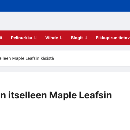
it
Pelinurkka
Viihde
Blogit
Pikkupirun tietov
elleen Maple Leafsin käsistä
n itselleen Maple Leafsin