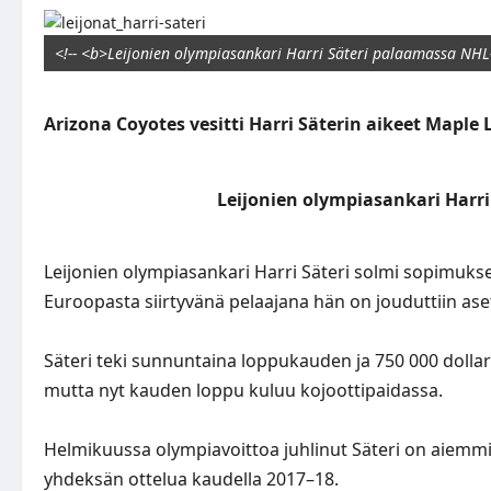
<!-- <b>Leijonien olympiasankari Harri Säteri palaamassa NHL-
Arizona Coyotes vesitti Harri Säterin aikeet Maple
Leijonien olympiasankari Harr
Leijonien olympiasankari Harri Säteri solmi sopimuk
Euroopasta siirtyvänä pelaajana hän on jouduttiin a
Säteri teki sunnuntaina loppukauden ja 750 000 dolla
mutta nyt kauden loppu kuluu kojoottipaidassa.
Helmikuussa olympiavoittoa juhlinut Säteri on aiemmi
yhdeksän ottelua kaudella 2017–18.